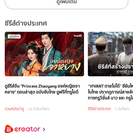
ดูเพิ่มเติม
ซีรีส์ต่างประเทศ
ดูซีรีส์จีน "Princess Zhaoyang องค์หญิงเจา
“VIVANT ตายไม่ได้” ซีซัน
หยาง" ตอนล่าสุด ฉบับซับไทย ดูฟรีที่ทรูไอดี
ในไทย ปรากฏการณ์สายลับร
ทางทรูวิชั่นส์ นาว และ ทรูไ
รวมหนังน่าดู
ซีรีส์ต่างประเทศ
14 ชั่วโมงที่แล้ว
1 วันที่แล้ว