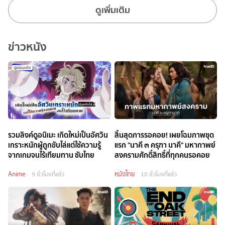
ดูเพิ่มเติม
ข่าวหนัง
รวมลิงค์ดูอนิเมะ เกิดใหม่เป็นอัศวิน
สิ้นสุดการรอคอย! เผยโฉมภาพชุด
เกราะหนักผู้ถูกขับไล่แต่ใช้ความรู้
แรก "นาคี ๓ ครุฑา นาคี" มหากาพย์
จากเกมจนไร้เทียมทาน ซับไทย
สงครามศักดิ์สิทธิ์ที่ทุกคนรอคอย
Anime
หนังไทย
9 ชั่วโมงที่แล้ว
10 ชั่วโมงที่แล้ว