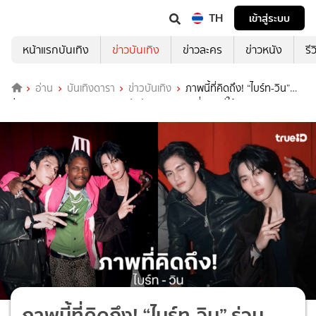
TH
เข้าสู่ระบบ
หน้าแรกบันเทิง
ข่าวบันเทิง
ข่าวละคร
ข่าวหนัง
รี
อ่าน
บันเทิงดารา
ข่าวบันเทิง
ภาพนี้ที่คิดถึง! “ไบร์ท-วิน”
ร่วมงาน Audemars Piguet เปิดตัวนาฬิกาหรู ที่เกาหลีใต้
ภาพนี้ที่คิดถึง! “ไบร์ท-วิน” ร่วม