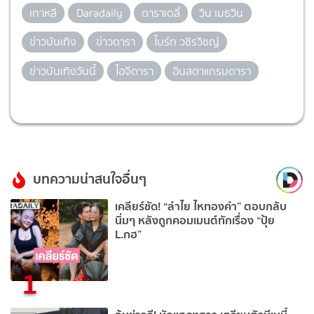
เกาหลี
Daradaily
ดาราเดลี่
วิน เมธวิน
ข่าวบันเทิง
ข่าวดารา
ไบร์ท วชิรวิชญ์
ข่าวบันเทิงวันนี้
ไอจีดารา
อินสตาแกรมดารา
บทความน่าสนใจอื่นๆ
เคลียร์ชัด! “ลำไย ไหทองคำ” ตอบกลับ
นิ่มๆ หลังถูกคอมเมนต์ทักเรื่อง “ปุ้ย
L.กฮ”
1