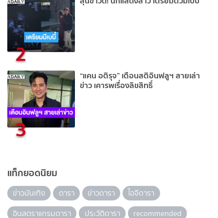
ลุ้นข่าวดี! นักแสดงสาว เตรียมตัวมีเบบี๋
2
“แคน อติรุจ” เตือนสติอินฟลูฯ สายเล่า
ข่าว เคารพเรื่องลิขสิทธิ์
3
แท็กยอดนิยม
ข่าวบันเทิง
ดารา
ข่าวดารา
ไอจีดารา
อินสตราแกรมดารา
ประวัติดารา
recommended