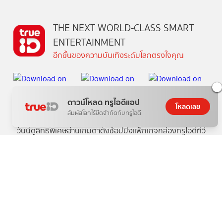
THE NEXT WORLD-CLASS SMART
ENTERTAINMENT
อีกขั้นของความบันเทิงระดับโลกตรงใจคุณ
ดาวน์โหลด ทรูไอดีแอป
โหลดเลย
สัมผัสโลกไร้ขีดจำกัดกับทรูไอดี
วันนี้
ดู
สิทธิพิเศษ
อ่าน
เกม
ตาตั้ง
ช้อปปิ้ง
แพ็กเกจ
กล่องทรูไอดีทีวี
คอมมูนิตี้
บริการช่วยเหลือทรูไอดี
เกี่ยวกับทรูไอดี
ข้อกำหนดและเงื่อนไข
นโยบายความเป็นส่วนตัว
บริการช่วยเหลือ
ติดต่อเรา