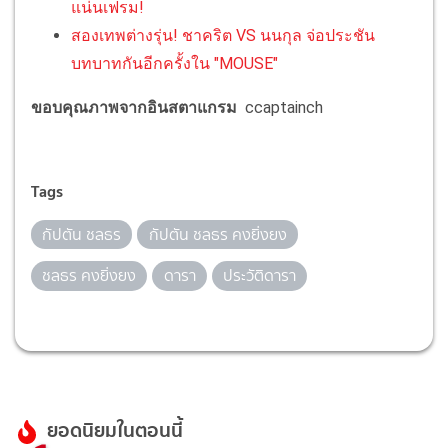
แน่นเฟรม!
สองเทพต่างรุ่น! ชาคริต VS นนกุล จ่อประชัน
บทบาทกันอีกครั้งใน "MOUSE"
ขอบคุณภาพจากอินสตาแกรม
ccaptainch
Tags
กัปตัน ชลธร
กัปตัน ชลธร คงยิ่งยง
ชลธร คงยิ่งยง
ดารา
ประวัติดารา
ยอดนิยมในตอนนี้