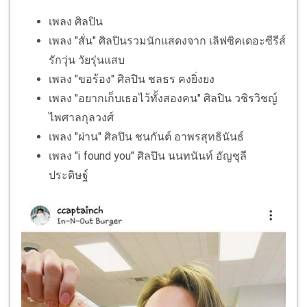
เพลง ศิลปิน
เพลง "สั่น" ศิลปินรวมนักแสดงจาก เลิฟซิคเดอะซีรีส์
รักวุ่น วัยรุ่นแสบ
เพลง "ขอร้อง" ศิลปิน ชลธร คงยิ่งยง
เพลง "อยากเก็บเธอไว้ทั้งสองคน" ศิลปิน วชิรวิชญ์
ไพศาลกุลวงศ์
เพลง "ผ่าน" ศิลปิน ชนกันต์ อาพรสุทธินันธ์
เพลง "i found you" ศิลปิน นนทนันท์ อัญชุลี
ประดิษฐ์