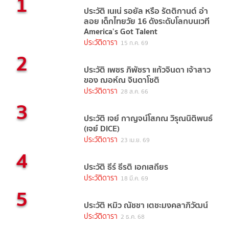
1
ประวัติ เนเน่ รอยัล หรือ รัตติกานต์ อำ
ลอย เด็กไทยวัย 16 ดังระดับโลกบนเวที
America’s Got Talent
ประวัติดารา
15 ก.ค. 69
2
ประวัติ เพชร ภิพัชรา แก้วจินดา เจ้าสาว
ของ ฌอห์ณ จินดาโชติ
ประวัติดารา
28 ส.ค. 66
3
ประวัติ เจย์ กาญจน์โสภณ วิรุณนิติพนธ์
(เจย์ DICE)
ประวัติดารา
23 เม.ย. 69
4
ประวัติ ธีร์ ธีรติ เอกเสถียร
ประวัติดารา
18 มี.ค. 69
5
ประวัติ หมิว ณัชชา เตชะมงคลาภิวัฒน์
ประวัติดารา
2 ธ.ค. 68