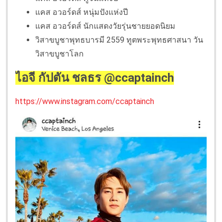
แคส อวอร์ดส์ หนุ่มปังแห่งปี
แคส อวอร์ดส์ นักแสดงวัยรุ่นชายยอดนิยม
วิสาขบูชาพุทธบารมี 2559 ทูตพระพุทธศาสนา วัน
วิสาขบูชาโลก
ไอจี กัปตัน ชลธร @ccaptainch
https://www.instagram.com/ccaptainch