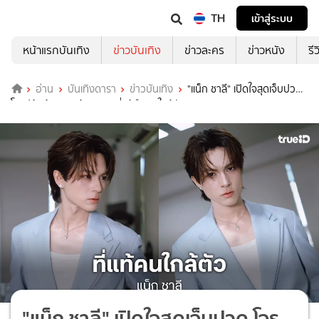
TH
เข้าสู่ระบบ
หน้าแรกบันเทิง
ข่าวบันเทิง
ข่าวละคร
ข่าวหนัง
รี
อ่าน
บันเทิงดารา
ข่าวบันเทิง
"แน็ก ชาลี" เปิดใจสุดเจ็บปวด
โจรปล้นบ้าน 50 ล้านบาท ที่แท้คือคนใกล้ตัว
"แน็ก ชาลี" เปิดใจสุดเจ็บปวด โจร