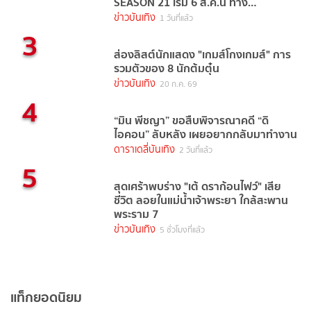
SEASON 21 เริ่ม 6 ส.ค.นี้ ทาง
TrueVisions NOW
ข่าวบันเทิง
1 วันที่แล้ว
3
ส่องลิสต์นักแสดง "เกมส์โกงเกมส์" การ
รวมตัวของ 8 นักต้มตุ๋น
ข่าวบันเทิง
20 ก.ค. 69
4
“มิน พีชญา” ขอสืบพิจารณาคดี “ดิ
ไอคอน” ลับหลัง เผยอยากกลับมาทำงาน
ดาราเดลี่บันเทิง
2 วันที่แล้ว
5
สุดเศร้าพบร่าง "เต้ ดราก้อนไฟว์" เสีย
ชีวิต ลอยในแม่น้ำเจ้าพระยา ใกล้สะพาน
พระราม 7
ข่าวบันเทิง
5 ชั่วโมงที่แล้ว
แท็กยอดนิยม