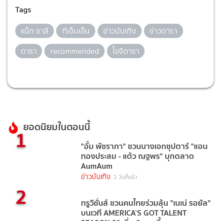
Tags
แน็ก ชาลี
ทีเอ็นเอ็น
ข่าวบันเทิง
ข่าวดารา
ดารา
recommended
ไอจีดารา
ยอดนิยมในตอนนี้
1
"อั้ม พัชราภา" ชวนนางเอกซุปตาร์ "แอน
ทองประสม - แต้ว ณฐพร" บุกตลาด
AumAum
ข่าวบันเทิง
2 วันที่แล้ว
2
ทรูวิชั่นส์ ชวนคนไทยร่วมลุ้น "เนเน่ รอยัล"
บนเวที AMERICA’S GOT TALENT