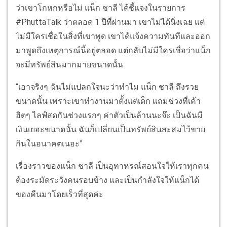
ว่าเขาโกหกหรือไม่ แน็ก ชาลี ได้ชี้แจงในรายการ
#PhuttaTalk ว่าตลอด 1 ปีที่ผ่านมา เขาไม่ได้นิ่งเฉย แต่
ไม่มีใครเชื่อในสิ่งที่เขาพูด เขาได้แจ้งความทันทีและออก
มาพูดถึงเหตุการณ์นี้อยู่ตลอด แต่กลับไม่มีใครเชื่อว่าแน็ก
จะมีทรัพย์สินมากมายขนาดนั้น
“เอาจริงๆ ฉันไม่แปลกใจนะว่าทำไม แน็ก ชาลี ถึงรวย
ขนาดนั้น เพราะเขาทำงานมาตั้งแต่เด็ก แถมช่วงที่เค้า
ฮิตๆ ไลฟ์สดกันช่วงแรกๆ ค่าตัวเป็นล้านนะจ๊ะ เป็นฉันมี
เงินเยอะขนาดนั้น ฉันก็เปลี่ยนเป็นทรัพย์สินสะสมไว้ขาย
กินในอนาคตเนอะ”
เรื่องราวของแน็ก ชาลี เป็นอุทาหรณ์สอนใจให้เราทุกคน
ต้องระมัดระวังคนรอบข้าง และเป็นกำลังใจให้แน็กได้
ของคืนมาโดยเร็วที่สุดค่ะ