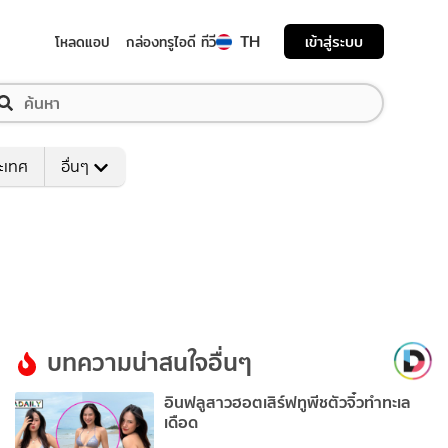
TH
เข้าสู่ระบบ
โหลดแอป
กล่องทรูไอดี ทีวี
ระเทศ
อื่นๆ
บทความน่าสนใจอื่นๆ
อินฟลูสาวฮอตเสิร์ฟทูพีชตัวจิ๋วทำทะเล
เดือด