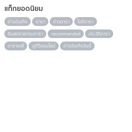
แท็กยอดนิยม
ข่าวบันเทิง
ดารา
ข่าวดารา
ไอจีดารา
อินสตราแกรมดารา
recommended
ประวัติดารา
ดาราเดลี่
ดูทีวีออนไลน์
ข่าวบันเทิงวันนี้