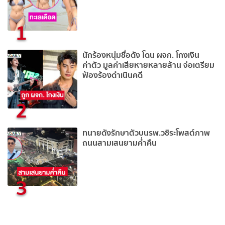
1
นักร้องหนุ่มชื่อดัง โดน ผจก. โกงเงิน
ค่าตัว มูลค่าเสียหายหลายล้าน จ่อเตรียม
ฟ้องร้องดำเนินคดี
2
ทนายดังรักษาตัวบนรพ.วชิระโพสต์ภาพ
ถนนสามเสนยามค่ำคืน
3