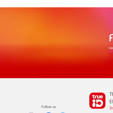
T
E
Follow us
อ