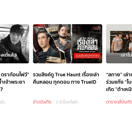
้ ดราก้อนไฟว์"
รวมลิงค์ดู True Haunt เรื่องเล่า
“สกาย” เล่า
น้ำเจ้าพระยา
คืนหลอน ทุกตอน ทาง TrueID
ร่วมแก๊ง “ไ
 7
เกิด ”ต้าเหน
ข่าวบันเทิง
ดาราเดลี่บันเทิ
แล้ว
3 ชั่วโมงที่แล้ว