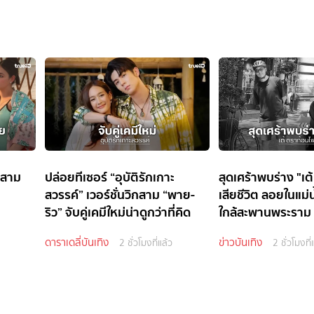
กสาม
ปล่อยทีเซอร์ “อุบัติรักเกาะ
สุดเศร้าพบร่าง "เต
สวรรค์” เวอร์ชั่นวิกสาม “พาย-
เสียชีวิต ลอยในแม่
ริว” จับคู่เคมีใหม่น่าดูกว่าที่คิด
ใกล้สะพานพระราม
ดาราเดลี่บันเทิง
ข่าวบันเทิง
2 ชั่วโมงที่แล้ว
2 ชั่วโมงที่