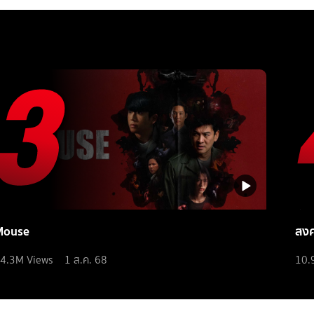
Mouse
สง
4.3M
Views
1 ส.ค. 68
10.