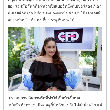
ยอมร่วมมือกันก็ถือว่าเราเป็นเบอร์หนึ่งกับเบอร์สอง ก็เอา
มันเลยสิก็อยากไปกินของของเขามันช่วนไม่ได้ เอาเลยพี่
อยากทำอะไรทำเลยเดี๋ยวเราดูต้นทางให้
ประสบการณ์ความรักที่ทำให้เป็นบ้าเป็นบอ.
แม่แอ๊ว อำภา : จะมีหมอดูก็มีคล้าย ๆ กับไม้ตำน้ำพริก แต่