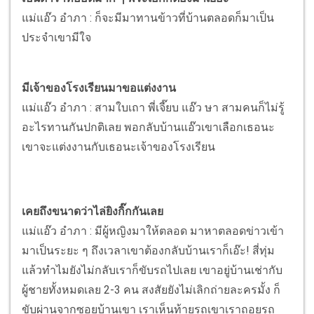
แม่แอ๊ว อำภา : ก็จะมีมาทานข้าวที่บ้านตลอดก็มาเป็น
ประจำเขามีใจ
มีเจ้าของโรงเรียนมาขอแต่งงาน
แม่แอ๊ว อำภา : สามใบเถา พี่เจี๊ยบ แอ๊ว ษา สามคนก็ไม่รู้
อะไรทานกันปกติเลย พอกลับบ้านแอ๊วเขาเลือกเธอนะ
เขาจะแต่งงานกับเธอนะเจ้าของโรงเรียน
เคยถึงขนาดว่าไล่ยิงกิ๊กกันเลย
แม่แอ๊ว อำภา : มีผู้หญิงมาให้ตลอด มาหาตลอดข่าวเข้า
มาเป็นระยะ ๆ ถึงเวลาเขาต้องกลับบ้านเราก็เอ๊ะ! สี่ทุ่ม
แล้วทำไมยังไม่กลับเราก็ขับรถไปเลย เขาอยู่บ้านเช่ากับ
ผู้ชายทั้งหมดเลย 2-3 คน สงสัยยังไม่เลิกถ่ายละครมั้ง ก็
ขับผ่านจากซอยบ้านเขา เราเห็นท้ายรถเขาเราถอยรถ