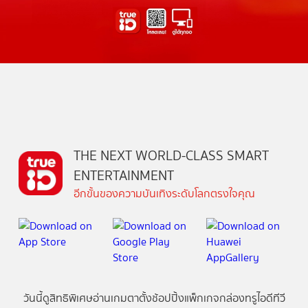
THE NEXT WORLD-CLASS SMART
ENTERTAINMENT
อีกขั้นของความบันเทิงระดับโลกตรงใจคุณ
วันนี้
ดู
สิทธิพิเศษ
อ่าน
เกม
ตาตั้ง
ช้อปปิ้ง
แพ็กเกจ
กล่องทรูไอดีทีวี