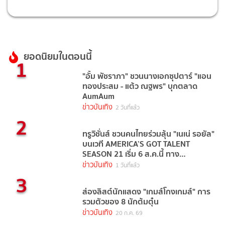
ยอดนิยมในตอนนี้
1
"อั้ม พัชราภา" ชวนนางเอกซุปตาร์ "แอน
ทองประสม - แต้ว ณฐพร" บุกตลาด
AumAum
ข่าวบันเทิง
2 วันที่แล้ว
2
ทรูวิชั่นส์ ชวนคนไทยร่วมลุ้น "เนเน่ รอยัล"
บนเวที AMERICA’S GOT TALENT
SEASON 21 เริ่ม 6 ส.ค.นี้ ทาง
TrueVisions NOW
ข่าวบันเทิง
1 วันที่แล้ว
3
ส่องลิสต์นักแสดง "เกมส์โกงเกมส์" การ
รวมตัวของ 8 นักต้มตุ๋น
ข่าวบันเทิง
20 ก.ค. 69