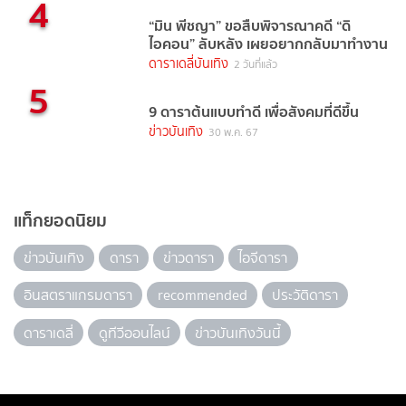
4
“มิน พีชญา” ขอสืบพิจารณาคดี “ดิ
ไอคอน” ลับหลัง เผยอยากกลับมาทำงาน
ดาราเดลี่บันเทิง
2 วันที่แล้ว
5
9 ดาราต้นแบบทำดี เพื่อสังคมที่ดีขึ้น
ข่าวบันเทิง
30 พ.ค. 67
แท็กยอดนิยม
ข่าวบันเทิง
ดารา
ข่าวดารา
ไอจีดารา
อินสตราแกรมดารา
recommended
ประวัติดารา
ดาราเดลี่
ดูทีวีออนไลน์
ข่าวบันเทิงวันนี้