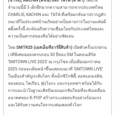
(
ชาร์ลี
), KACHIN (
คชิน
)
และ
TATA (
ตาต้า
)
โดยใน
จำนวนนี้มี 3 เด็กฝึกมากความสามารถจากประเทศไทย
CHARLIE, KACHIN และ TATA ที่เตรียมกลับมาปรากฏตัว
บนเวทีในประเทศบ้านเกิดอย่างเป็นทางการในงานแฟนมี
ตติ้งครั้งนี้ สะท้อนถึงความเชื่อมโยงกับประเทศไทยและ
ความเป็นสากลของทีมได้อย่างชัดเจน
โดย
SMTR25 (
เอสเอ็มทีอาร์ยี่สิบห้า
)
เปิดตัวครั้งแรกผ่าน
เวทีพิเศษฉลองครบรอบ 30 ปีของ SM ในคอนเสิร์ต
‘SMTOWN LIVE 2025’ ณ กรุงโซล เมื่อเดือนมกราคม
2025 ก่อนจะเดินหน้าขึ้นแสดงบนเวที ‘SMTOWN LIVE’
ในเมืองสำคัญระดับโลก ทั้งเม็กซิโกซิตี้, ลอสแอนเจลิส,
ลอนดอน, โตเกียว, ฟุกุโอกะ และกรุงเทพฯ พร้อมได้รับ
การแนะนำในฐานะศิลปินเจเนอเรชันใหม่ที่จะขับเคลื่อน
อนาคตของ K-POP สร้างกระแสตอบรับอย่างร้อนแรง
และได้รับความสนใจจากแฟนเพลงทั่วโลก