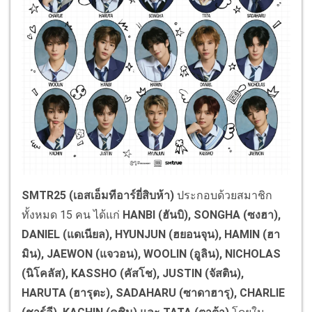
SMTR25 (
เอสเอ็มทีอาร์ยี่สิบห้า
)
ประกอบด้วยสมาชิก
ทั้งหมด 15 คน ได้แก่
HANBI (
ฮันบิ
), SONGHA (
ซงฮา
),
DANIEL (
แดเนียล
), HYUNJUN (
ฮยอนจุน
), HAMIN (
ฮา
มิน
), JAEWON (
แจวอน
), WOOLIN (
อูลิน
), NICHOLAS
(
นิโคลัส
), KASSHO (
คัสโช
), JUSTIN (
จัสติน
),
HARUTA (
ฮารุตะ
), SADAHARU (
ซาดาฮารุ
), CHARLIE