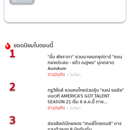
แฟนมีตติ้ง
ยอดนิยมในตอนนี้
1
"อั้ม พัชราภา" ชวนนางเอกซุปตาร์ "แอน
ทองประสม - แต้ว ณฐพร" บุกตลาด
AumAum
ข่าวบันเทิง
2 วันที่แล้ว
2
ทรูวิชั่นส์ ชวนคนไทยร่วมลุ้น "เนเน่ รอยัล"
บนเวที AMERICA’S GOT TALENT
SEASON 21 เริ่ม 6 ส.ค.นี้ ทาง
TrueVisions NOW
ข่าวบันเทิง
1 วันที่แล้ว
3
ส่องลิสต์นักแสดง "เกมส์โกงเกมส์" การ
รวมตัวของ 8 นักต้มตุ๋น