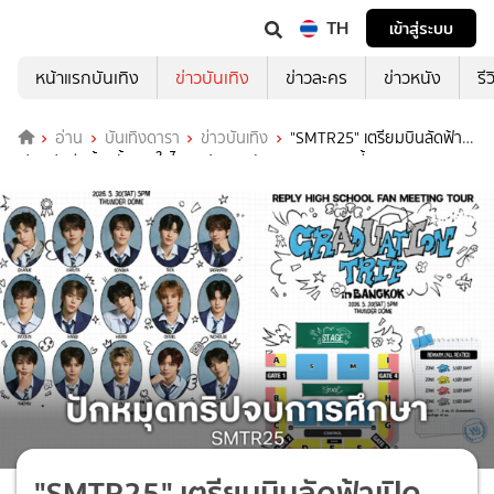
TH
เข้าสู่ระบบ
หน้าแรกบันเทิง
ข่าวบันเทิง
ข่าวละคร
ข่าวหนัง
รี
อ่าน
บันเทิงดารา
ข่าวบันเทิง
"SMTR25" เตรียมบินลัดฟ้า
เปิดแฟนมีตติ้งครั้งแรกในไทย เปิดจองบัตร 25 เมษายนนี้!
"SMTR25" เตรียมบินลัดฟ้าเปิด