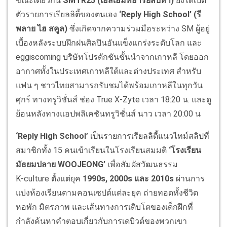
ขณะเดียวกัน
SMTR25 (
เอสเอ็มทีอาร์ยี่สิบห้า
)
ยังได้เปิด
ตัวรายการเรียลลิตี้ของตนเอง
‘Reply High School’ (
รี
พลาย
ไฮ
สคูล
)
ซึ่งเกิดจากความร่วมมือระหว่าง SM ผู้อยู่
เบื้องหลังระบบฝึกฝนศิลปินอันแข็งแกร่งระดับโลก และ
eggiscoming บริษัทโปรดักชันชั้นนำจากเกาหลี โดยออก
อากาศทั้งในประเทศเกาหลีใต้และต่างประเทศ สำหรับ
แฟน ๆ ชาวไทยสามารถรับชมได้พร้อมเกาหลีในทุกวัน
ศุกร์ ทางทรูวิชั่นส์ ช่อง True X-Zyte เวลา 18:20 น. และดู
ย้อนหลังทางแอปพลิเคชันทรูวิชั่นส์ นาว เวลา 20:00 น
‘Reply High School’
เป็นรายการเรียลลิตี้แนวไทม์สลิปที่
สมาชิกทั้ง 15 คนเข้าเรียนในโรงเรียนสมมติ
‘
โรงเรียน
มัธยมปลาย
WOOJEONG’
เพื่อสัมผัสวัฒนธรรม
K-culture ตั้งแต่ยุค
1990s, 2000s
และ
2010s
ผ่านการ
แบ่งห้องเรียนตามคอนเซปต์แต่ละยุค ถ่ายทอดทั้งชีวิต
หอพัก มิตรภาพ และเส้นทางการเติบโตของเด็กฝึกที่
กำลังค้นหาคำตอบเกี่ยวกับการเดบิวต์ของพวกเขา