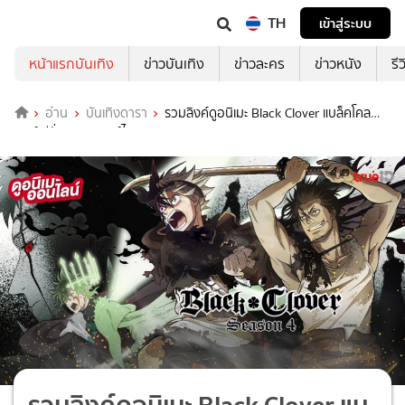
TH
เข้าสู่ระบบ
หน้าแรกบันเทิง
ข่าวบันเทิง
ข่าวละคร
ข่าวหนัง
รี
อ่าน
บันเทิงดารา
รวมลิงค์ดูอนิเมะ Black Clover แบล็คโคล
เวอร์ ซีซั่น 1-4 พากย์ไทย ครบทุกตอน
รวมลิงค์ดูอนิเมะ Black Clover แบ