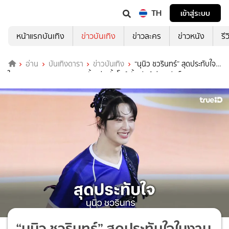
TH
เข้าสู่ระบบ
หน้าแรกบันเทิง
ข่าวบันเทิง
ข่าวละคร
ข่าวหนัง
รี
อ่าน
บันเทิงดารา
ข่าวบันเทิง
“นุนิว ชวรินทร์” สุดประทับใจ
ในงาน “OLYMPOP 2026” ทั้งแข่ง ทั้งโชว์ ทั้งเชียร์ ส่วนเฮียก็ชม!!
“นุนิว ชวรินทร์” สุดประทับใจในงาน