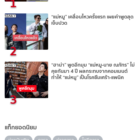
1
“แม่หมู” เคลื่อนไหวครั้งแรก เผยคำพูดสุด
เจ็บปวด
2
“ฮาน่า” พูดอีกมุม “แม่หมู-นาย ณภัทร” ไม่
คุยกันมา 4 ปี ผลกระทบจากคอมเมนต์
ทำให้ “แม่หมู” เป็นโรคซึมเศร้า-แพนิค
3
แท็กยอดนิยม