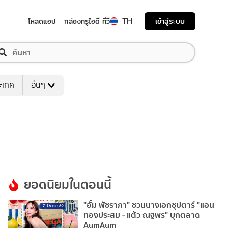
TH
เข้าสู่ระบบ
โหลดแอป
กล่องทรูไอดี ทีวี
ระเทศ
อื่นๆ
ยอดนิยมในตอนนี้
"อั้ม พัชราภา" ชวนนางเอกซุปตาร์ "แอน
ทองประสม - แต้ว ณฐพร" บุกตลาด
AumAum