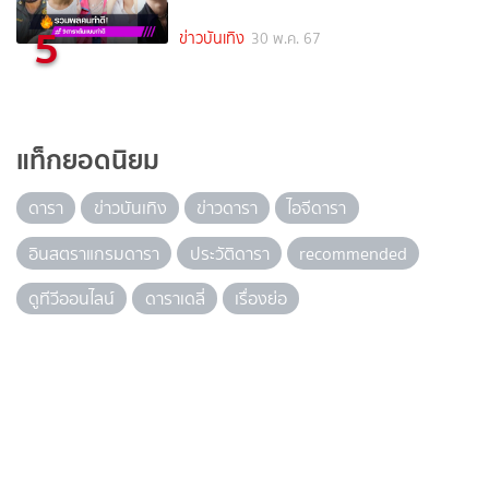
5
ข่าวบันเทิง
30 พ.ค. 67
แท็กยอดนิยม
ดารา
ข่าวบันเทิง
ข่าวดารา
ไอจีดารา
อินสตราแกรมดารา
ประวัติดารา
recommended
ดูทีวีออนไลน์
ดาราเดลี่
เรื่องย่อ