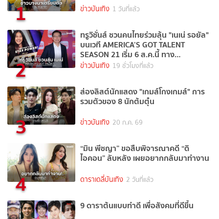
1
ข่าวบันเทิง
1 วันที่แล้ว
ทรูวิชั่นส์ ชวนคนไทยร่วมลุ้น "เนเน่ รอยัล"
บนเวที AMERICA’S GOT TALENT
SEASON 21 เริ่ม 6 ส.ค.นี้ ทาง
2
TrueVisions NOW
ข่าวบันเทิง
19 ชั่วโมงที่แล้ว
ส่องลิสต์นักแสดง "เกมส์โกงเกมส์" การ
รวมตัวของ 8 นักต้มตุ๋น
3
ข่าวบันเทิง
20 ก.ค. 69
“มิน พีชญา” ขอสืบพิจารณาคดี “ดิ
ไอคอน” ลับหลัง เผยอยากกลับมาทำงาน
4
ดาราเดลี่บันเทิง
2 วันที่แล้ว
9 ดาราต้นแบบทำดี เพื่อสังคมที่ดีขึ้น