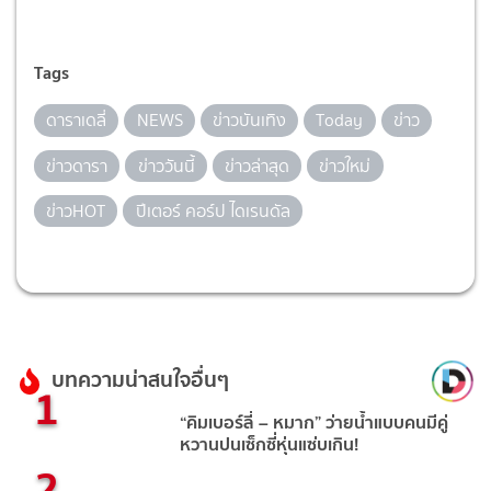
Tags
ดาราเดลี่
NEWS
ข่าวบันเทิง
Today
ข่าว
ข่าวดารา
ข่าววันนี้
ข่าวล่าสุด
ข่าวใหม่
ข่าวHOT
ปีเตอร์ คอร์ป ไดเรนดัล
บทความน่าสนใจอื่นๆ
1
“คิมเบอร์ลี่ – หมาก” ว่ายน้ำแบบคนมีคู่
หวานปนเซ็กซี่หุ่นแซ่บเกิน!
2