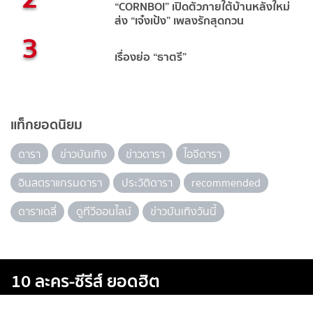
“CORNBOI” เปิดตัวภายใต้บ้านหลังใหม่
ส่ง “เจ๋งเป้ง” เพลงรักสุดกวน
3
เรื่องย่อ “ธาตรี”
แท็กยอดนิยม
ดารา
ข่าวบันเทิง
ข่าวดารา
ไอจีดารา
อินสตราแกรมดารา
ประวัติดารา
recommended
ดาราเดลี่
ดูทีวีออนไลน์
ข่าวบันเทิงวันนี้
10 ละคร-ซีรีส์ ยอดฮิต