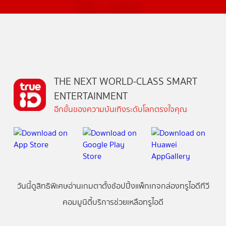
THE NEXT WORLD-CLASS SMART
ENTERTAINMENT
อีกขั้นของความบันเทิงระดับโลกตรงใจคุณ
วันนี้
ดู
สิทธิพิเศษ
อ่าน
เกม
ตาตั้ง
ช้อปปิ้ง
แพ็กเกจ
กล่องทรูไอดีทีวี
คอมมูนิตี้
บริการช่วยเหลือทรูไอดี