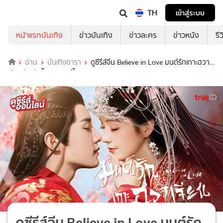
TH
เข้าสู่ระบบ
หน้าแรกบันเทิง
ข่าวบันเทิง
ข่าวละคร
ข่าวหนัง
รี
อ่าน
บันเทิงดารา
ดูซีรีส์จีน Believe in Love มนต์รักเกาะฮวา
เจียน 💘 ซับไทย-พากย์ไทยครบทุกตอน
ดูซีรีส์จีน Believe in Love มนต์รัก