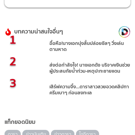
บทความน่าสนใจอื่นๆ
1
อื้อหือ!นางเอกนุ่งสั้นปล่อยชิลๆ วิ่งเล่น
ตามหาด
2
ส่งต่อกำลังใจ! นางเอกดัง บริจาคเงินช่วย
ผู้ประสบภัยน้ำท่วม-เหตุปะทะชายแดน
3
เสิร์ฟความจึ้ง...ดาราสาวสวยอวดคลิปทา
ครีมเบาๆ ก่อนลงทะเล
แท็กยอดนิยม
ดารา
ข่าวบันเทิง
ข่าวดารา
ไอจีดารา