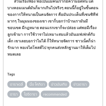
ส่วนเรื่องฟ้อง พอเป็นแม่คนเราก็มีความอดทน แต่
บางคอมเมนต์มันก็มากเกินไปจริงๆ ตอนนี้ก็อยู่ในขั้นตอน
ของการให้ทนายเป็นคนจัดการ คือมันประเด็นที่เซนซิทีฟ
มากๆ ในมุมมองของเขา เขาก็บอกว่าบ้านเรามันมี
ขอบเขต มีกฎหมาย ตอนแรกเขาก็จะปล่อย แต่พอมีเรื่อง
ลูกเข้ามา การใช้วาจาไม่เหมาะสมแล้วมันเอฟเฟกต์กับ
เด็ก เขาเลยบอกว่าไม่ได้ ก็ให้ทนายจัดการ ชาวเน็ตก็น่า
รักมาก พอเจไดโพสต์ไป ทุกคนส่งหลักฐานมาให้เต็มไป
หมดเลย
Tags
ดาราเดลี่
นิ้ง โศภิดา
ข่าวบันเทิง
ข่าวดารา
ดารา
ไอจีดารา
recommended