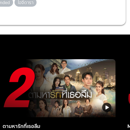
nded
ไอจีดารา
ตามหารักที่เธอลืม