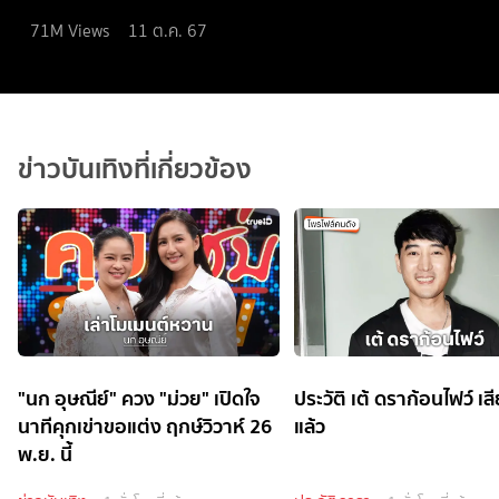
71M
Views
11 ต.ค. 67
ข่าวบันเทิงที่เกี่ยวข้อง
"นก อุษณีย์" ควง "ม่วย" เปิดใจ
ประวัติ เต้ ดราก้อนไฟว์ เสี
นาทีคุกเข่าขอแต่ง ฤกษ์วิวาห์ 26
แล้ว
พ.ย. นี้