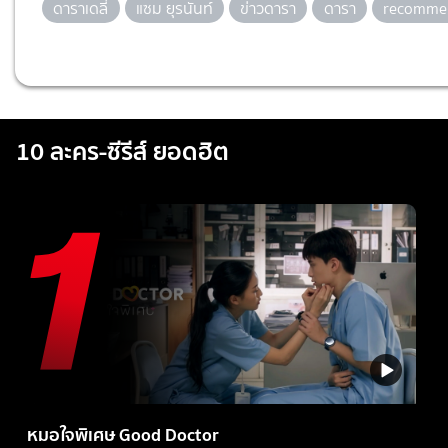
ดาราเดลี่
แซม ยุรนันท์
ข่าวดารา
ดารา
recomme
10 ละคร-ซีรีส์ ยอดฮิต
หมอใจพิเศษ Good Doctor