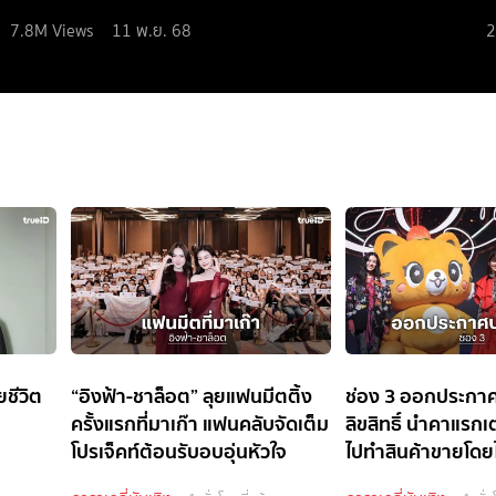
7.8M
Views
11 พ.ย. 68
2
ยชีวิต
“อิงฟ้า-ชาล็อต” ลุยแฟนมีตติ้ง
ช่อง 3 ออกประกาศ
ครั้งแรกที่มาเก๊า แฟนคลับจัดเต็ม
ลิขสิทธิ์ นำคาแรก
โปรเจ็คท์ต้อนรับอบอุ่นหัวใจ
ไปทำสินค้าขายโดยไม
อนุญาต