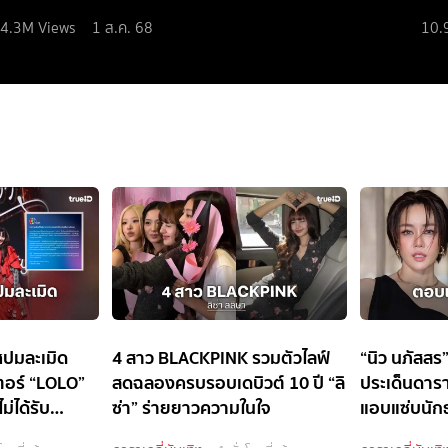
4.3M
Views
1 ส.ค. 68
10.
ปมละเมิด
4 สาว BLACKPINK รวมตัวไลฟ์
“นิว นภัสสร
เตอร์ “LOLO”
สดฉลองครบรอบเดบิวต์ 10 ปี “ลิ
ประเด็นดารา
่ได้รับ
ซ่า” ร่ายยาวความในใจ
แอบแซ่บนักธ