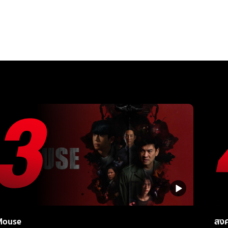
Mouse
สง