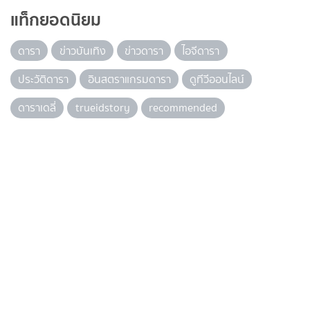
แท็กยอดนิยม
ดารา
ข่าวบันเทิง
ข่าวดารา
ไอจีดารา
ประวัติดารา
อินสตราแกรมดารา
ดูทีวีออนไลน์
ดาราเดลี่
trueidstory
recommended