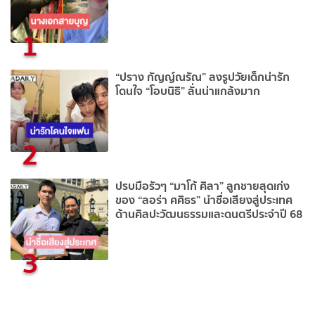
1
“ปราง กัญญ์ณรัณ” ลงรูปวัยเด็กน่ารัก
โดนใจ “โอบนิธิ” ลั่นน่าแกล้งมาก
2
ปรบมือรัวๆ “มาโก้ ศิลา” ลูกชายสุดเก่ง
ของ “ลอร่า ศศิธร” นำชื่อเสียงสู่ประเทศ
ด้านศิลปะวัฒนธรรมและดนตรีประจำปี 68
3