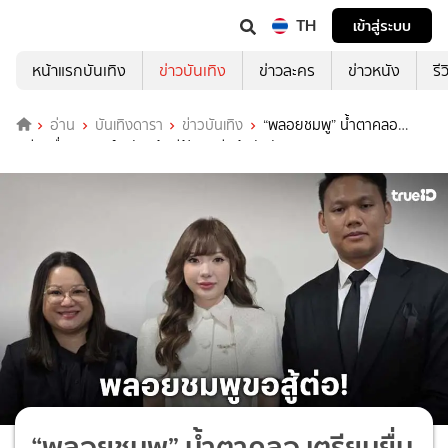
TH
เข้าสู่ระบบ
หน้าแรกบันเทิง
ข่าวบันเทิง
ข่าวละคร
ข่าวหนัง
รี
อ่าน
บันเทิงดารา
ข่าวบันเทิง
“พลอยชมพู” น้ำตาคลอ
เตรียมยื่นอุทธรณ์ หลังแพ้คดีฟ้องอดีตต้นสังกัด
“พลอยชมพู” น้ำตาคลอ เตรียมยื่น