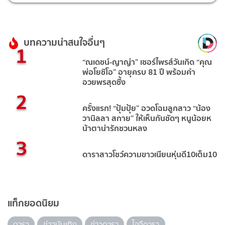
บทความน่าสนใจอื่นๆ
1
“ณเดชน์-ญาญ่า” เซอร์ไพรส์วันเกิด “คุณ
พ่อโยชิโอ” อายุครบ 81 ปี พร้อมคำ
อวยพรสุดซึ้ง
2
ครั้งแรก! “ปุ้มปุ้ย” อวดโฉมลูกสาว “น้อง
วานิลลา สกาย” ให้เห็นกันชัดๆ หนูน้อยห
น้าตาน่ารักชวนหลง
3
ดาราสาวโชว์ความขาวเนียนหุ่นดี10เต็ม10
แท็กยอดนิยม
ดารา
ข่าวบันเทิง
ข่าวดารา
ไอจีดารา