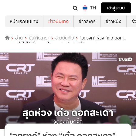
TH
เข้าสู่ระบบ
หน้าแรกบันเทิง
ข่าวบันเทิง
ข่าวละคร
ข่าวหนัง
รี
อ่าน
บันเทิงดารา
ข่าวบันเทิง
“จตุรงค์” ห่วง “เด๋อ ดอก
สะเดา” เชื่อไม่ได้มีโลกสองใบ บอกอีกฝ่ายรับรู้ได้ทุกอย่าง
“จตุรงค์” ห่วง “เด๋อ ดอกสะเดา”