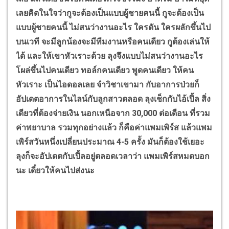
เลยคิดในใจว่ากูจะต้องเป็นแบบผู้ชายคนนี้ กูจะต้องเป็น
แบบผู้ชายคนนี้ ไม่สนว่างานอะไร ใครดัน ใครผลักขึ้นไป
บนเวที จะมีลูกน้องจะมีทีมงานหรือคนเดียว กูต้องเล่นให้
ได้ และให้เขาหัวเราะด้วย ลุงจึงแบบไม่สนว่างานอะไร
โผล่ขึ้นไปคนเดียว ทอล์กคนเดียว พูดคนเดียว ให้คน
หัวเราะ เป็นไอดอลเลย จำวิชาเขามา กับอาการป่วยก็
อัปเดตอาการในไลน์กับลูกสาวตลอด ลุงเช็กกับไอ้เปิ้ล สิ่ง
เดียวที่ต้องจ่ายเงิน นอกเหนือจาก 30,000 ต่อเดือน ที่รวม
ค่าพยาบาล รวมทุกอย่างแล้ว ก็คือค่าแพมเพิร์ส แล้วแพม
เพิร์สวันหนึ่งเปลี่ยนประมาณ 4-5 ครั้ง มันก็ต้องใช้เยอะ
ลุงก็จะอัปเดตกับเปิ้ลอยู่ตลอดเวลาว่า แพมเพิร์สหมดบอก
นะ เดี๋ยวให้คนไปส่งนะ