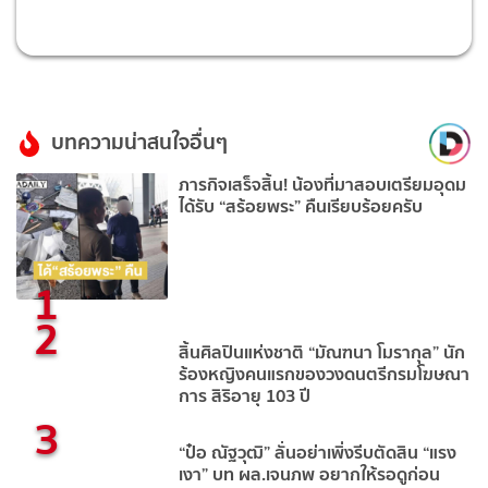
บทความน่าสนใจอื่นๆ
ภารกิจเสร็จสิ้น! น้องที่มาสอบเตรียมอุดม
ได้รับ “สร้อยพระ” คืนเรียบร้อยครับ
1
2
สิ้นศิลปินแห่งชาติ “มัณฑนา โมรากุล” นัก
ร้องหญิงคนแรกของวงดนตรีกรมโฆษณา
การ สิริอายุ 103 ปี
3
“ป๋อ ณัฐวุฒิ” ลั่นอย่าเพิ่งรีบตัดสิน “แรง
เงา” บท ผล.เจนภพ อยากให้รอดูก่อน