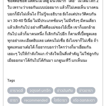
ช็อตต่อช็อต แต่คนไม่ได้ดู มั่นใจมาก “เด๋อ” ไม่ได้มีโลก 2
ใบ เพราะว่าเจอกันแบบบ่อยมาก แล้วก็ไม่เคยเห็น บางคน
บอกก็มึงไม่เห็นไง ก็ไม่รู้จะอธิบาย ยังไงแต่ประวัติคบกัน
มา 30-40 ปีเนี่ย ไม่มีประเภทซ้อนๆ ไม่มีจริงๆ มีคนเดียว
แล้วเลิกกันไป อย่างพี่ไผ่คือแม่ของไอ้เปิ้ล เขาก็แยกย้าย
กันไป แล้วก็มาคนหนึ่ง ก็เลิกกันไปอีก ก็ตามที่เปิ้ลพูดเลย
ทุกอย่างละเอียดยิบเลย แต่คนไม่เชื่อ ยังไงเขาก็ไม่เชื่อ ถ้า
พูดแทนอาเด๋อได้ ก็อยากบอกว่าใครว่างก็มาเยี่ยมกัน
เยอะๆ ไปให้กำลังใจแก กำลังใจเป็นสิ่งสำคัญ ไม่ใช่ลูกกับ
เมียออกมาโต้กันไปโต้กันมา แกดูนะทีวี แกเห็นนะ
Tags
ดาราเดลี่
จตุรงค์ มกจ๊ก
ข่าวบันเทิง
ข่าวดารา
ดารา
recommended
ไอจีดารา
เด๋อ ดอกสะเดา