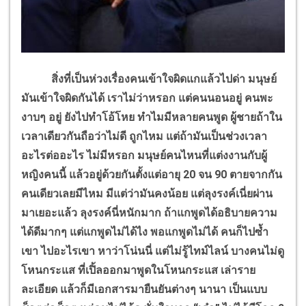
สิ่งที่เป็นห่วงเรื่องคนเข้าใจผิดแกแล้วไปด่า มนุษย์
มันเข้าใจผิดกันได้ เราไม่ว่าหรอก แต่คนนอนอยู่ คนพะ
งาบๆ อยู่ ยังไปทำโอ้โหย ทำไมมีหลายคนพูด ผู้ชายถ้าใน
เวลาเดียวกันถือว่าไม่ดี ถูกไหม แต่ถ้ามันเป็นช่วงเวลา
อะไรต่ออะไร ไม่มีหรอก มนุษย์คนไหนที่แต่งงานกับผู้
หญิงคนนี้ แล้วอยู่ด้วยกันตั้งแต่อายุ 20 จน 90 ตายจากกัน
คนเดียวเลยมีไหม มีแต่ว่ามันคงน้อย แต่ลุงรงค์เนี่ยผ่าน
มาเยอะแล้ว ลุงรงค์นี่หนักมาก ถ้าแกพูดได้อธิบายความ
ได้ดีมากๆ แต่แกพูดไม่ได้ไง พอแกพูดไม่ได้ คนก็ไปซ้ำ
เขา ไปอะไรเขา หาว่าโน่นนี่ แต่ไม่รู้ไทม์ไลน์ บางคนไม่ดู
โหนกระแส ที่เปิ้ลออกมาพูดในโหนกระแส เล่าราย
ละเอียด แล้วก็มีเอกสารมายืนยันต่างๆ นานา เป็นแบบ