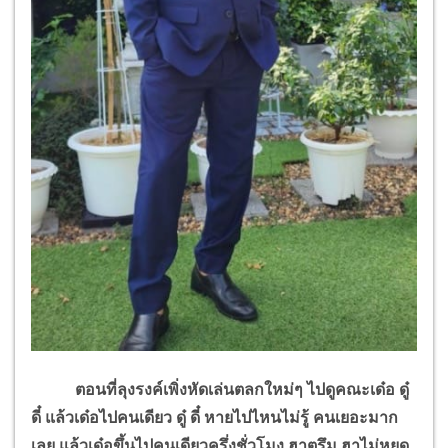
ตอนที่ลุงรงค์เพิ่งหัดเล่นตลกใหม่ๆ ไปดูคณะเด๋อ ดู๋
ดี๋ แล้วเด๋อไปคนเดียว ดู๋ ดี๋ หายไปไหนไม่รู้ คนเยอะมาก
เลย แล้วเด๋อขึ้นไปคนเดียวครึ่งชั่วโมง ฮาตรึม ฮาไม่หยุด