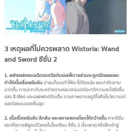
3 เหตุผลที่ไม่ควรพลาด Wistoria: Wand
and Sword ซีซั่น 2
1. พลังแฝงและอดีตของวิลกับเอลฟี่บางส่วนจะถูกเปิดเผยและ
ทำให้เนื้อเรื่องเข้มข้น
น่าสนใจจนทำให้เราได้ร้องอ๋อ และน่าติดตาม
มากขึ้น การปะทะกันระหว่างดาบและเวทมนตร์จะทวีความสะใจยิ่งขึ้น
แสง สี เสียง และเอฟเฟกต์จัดเต็ม งานภาพจากสตูดิโอคือโชว์ความเท่
ของวิลแบบอวยขั้นสุด
2. เนื้อเรื่องเข้มข้น ลึกลับ และขยายสเกลโลกให้กว้างขึ้น
หากซีซั่น
แรกคือการพิสูจน์ตัวเองในโรงเรียน ซีซั่น 2 นี้จะพาเราดิ่งลึกเข้าสู่