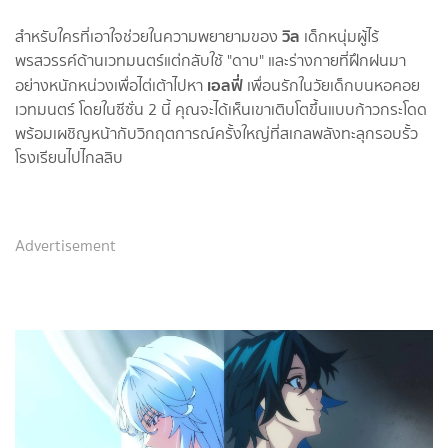
วิล
สำหรับใครที่เอาใจช่วยในความพยายามของ
เด็กหนุ่มผู้ไร้
พรสวรรค์ด้านเวทมนตร์แต่กลับใช้ "ดาบ" และร่างกายที่ฝึกฝนมา
เอลฟี่
อย่างหนักหน่วงเพื่อไต่เต้าไปหา
เพื่อนรักในวัยเด็กบนหอคอย
เวทมนตร์ โดยในซีซั่น 2 นี้ คุณจะได้เห็นเขาเติบโตขึ้นแบบก้าวกระโดด
พร้อมเผชิญหน้ากับวิกฤตการณ์ครั้งใหญ่ที่สเกลพลังทะลุกรอบรั้ว
โรงเรียนไปไกลลิบ
Advertisement