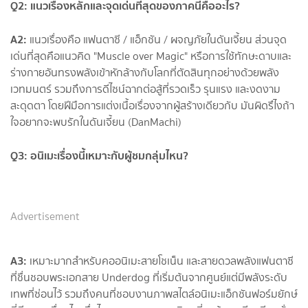
Q2: แนวเรื่องหลักและจุดเด่นที่สุดของภาคนี้คืออะไร?
A2:
แนวเรื่องคือ แฟนตาซี / แอ็กชัน / ผจญภัยในดันเจี้ยน ส่วนจุด
เด่นที่สุดคือแนวคิด "Muscle over Magic" หรือการใช้ทักษะดาบและ
ร่างกายอันทรงพลังเข้าหักล้างกับโลกที่ตัดสินทุกอย่างด้วยพลัง
เวทมนตร์ รวมถึงการดีไซน์ฉากต่อสู้ที่รวดเร็ว รุนแรง และงดงาม
สะดุดตา โดยฝีมือการแต่งเนื้อเรื่องจากผู้สร้างเดียวกับ มันผิดรึไงถ้า
ใจอยากจะพบรักในดันเจี้ยน (DanMachi)
Q3: อนิเมะเรื่องนี้เหมาะกับผู้ชมกลุ่มไหน?
Advertisement
A3:
เหมาะมากสำหรับคออนิเมะสายโชเน็น และสายดวลพลังแฟนตาซี
ที่ชื่นชอบพระเอกสาย Underdog ที่เริ่มต้นจากศูนย์แต่มีพลังระดับ
เทพที่ซ่อนไว้ รวมถึงคนที่ชอบงานภาพสไตล์อนิเมะแอ็กชันฟอร์มยักษ์