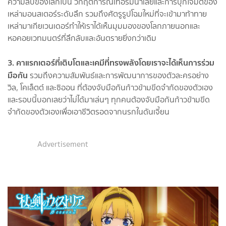
ความลับของโลกใบนี้ วิกฤตการณ์เทอร์มินาเลียและการบุกโจมตีของ
เหล่ามอนสเตอร์ระดับลึก รวมถึงศัตรูรูปโฉมใหม่ที่จะเข้ามาท้าทาย
เหล่ามาเกียเวนเดอร์ทำให้เราได้เห็นมุมมองของโลกภายนอกและ
หอคอยเวทมนตร์ที่ลึกลับและอันตรายยิ่งกว่าเดิม
3. คาแรกเตอร์ที่เติบโตและเคมีที่ทรงพลังโดยเราจะได้เห็นการร่วม
มือกัน
รวมถึงความสัมพันธ์และการพัฒนาการของตัวละครอย่าง
วิล, โคเล็ตต์ และซิออน ที่ต้องจับมือกันก้าวข้ามขีดจำกัดของตัวเอง
และรอบนี้บอกเลยว่าไม่ได้มาเล่นๆ ทุกคนต้องจับมือกันก้าวข้ามขีด
จำกัดของตัวเองเพื่อเอาชีวิตรอดจากนรกในดันเจี้ยน
Advertisement