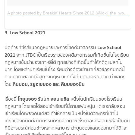
A photo posted by Breakin’ Hearts Since 2012 (@loki_the_wolfdog)
3. Low School 2021
Low School
ปิดท้ายที่ซีรีส์แนวกฎหมายและการไขคดีฆาตกรรม
2021
จาก JTBC เป็นเรื่องราวของคดีฆาตกรรมที่เกิดขึ้นในโรงเรียน
กฎหมายชั้นนำของเกาหลีใต้ ทุกอย่างที่เกิดขึ้นทำให้คดีดูแปลกไป
มาก โดยเหล่านักเรียนในโรงเรียนต่างต้องเข้ามาเกี่ยวข้องกับคดีนี้
ตามมาด้วยฉากต่อสู้ทางกฎหมายที่ทั้งตื่นเต้นและลุ้นตาม นำแสดง
คิมบอม, รยูฮเยยอง และ คิมมยองมิน
โดย
โกยุนจอง รับบท จอนเยซึล
เรื่องนี้
หนึ่งในนักเรียนของโรงเรียน
กฎหมาย โดยเธอได้สอบเข้าเรียนที่นี่ตามแฟนหนุ่ม แต่เธอกลับสอบ
เข้าเรียนได้เพียงคนเดียว ทำให้กลายเป็นหนึ่งในตัวละครที่เข้าไป
เกี่ยวข้องกับคดีฆาตกรรมดังกล่าวด้วย ซึ่งตัวละครจอนเยซึลเป็นคน
ที่มีอารมรณ์ค่อนข้างหลากหลาย เราว่ายุนจองแสดงออกมาได้ดีและ