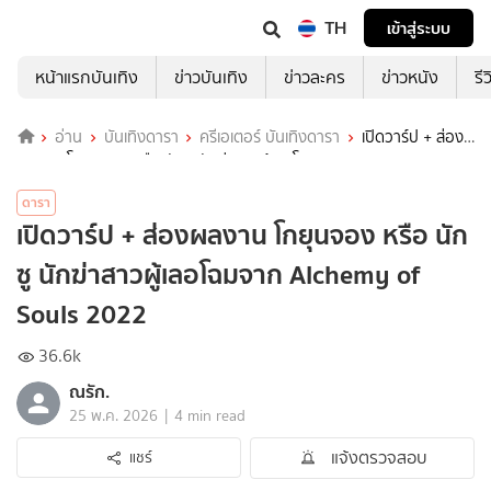
TH
เข้าสู่ระบบ
หน้าแรกบันเทิง
ข่าวบันเทิง
ข่าวละคร
ข่าวหนัง
รี
อ่าน
บันเทิงดารา
ครีเอเตอร์ บันเทิงดารา
เปิดวาร์ป + ส่อง
ผลงาน โกยุนจอง หรือ นักซู นักฆ่าสาวผู้เลอโฉมจาก Alchemy of Souls
2022
ดารา
เปิดวาร์ป + ส่องผลงาน โกยุนจอง หรือ นัก
ซู นักฆ่าสาวผู้เลอโฉมจาก Alchemy of
Souls 2022
36.6k
ณรัก.
|
25 พ.ค. 2026
4 min read
แจ้งตรวจสอบ
แชร์