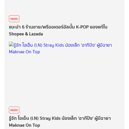
เพลง
แนะนำ 6 ร้านขาย/พรีออเดอร์อัลบั้ม K-POP ของแท้ใน
Shopee & Lazada
เพลง
รู้จัก ไอเอ็น (I.N) Stray Kids น้องเล็ก 'อากีปัง' ผู้มีฉายา
Maknae On Top