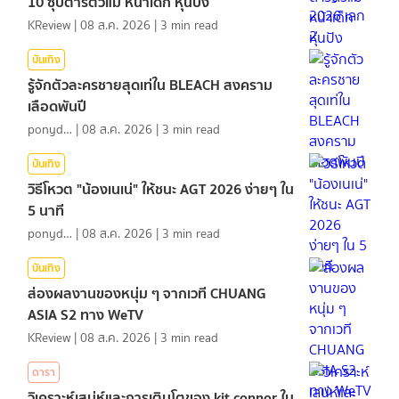
10 ซุปตาร์ตัวแม่ หน้าเด็ก หุ่นปัง
KReview
|
08 ส.ค. 2026
|
3
min read
บันเทิง
รู้จักตัวละครชายสุดเท่ใน BLEACH สงคราม
เลือดพันปี
ponydiary
|
08 ส.ค. 2026
|
3
min read
บันเทิง
วิธีโหวต "น้องเนเน่" ให้ชนะ AGT 2026 ง่ายๆ ใน
5 นาที
ponydiary
|
08 ส.ค. 2026
|
3
min read
บันเทิง
ส่องผลงานของหนุ่ม ๆ จากเวที CHUANG
ASIA S2 ทาง WeTV
KReview
|
08 ส.ค. 2026
|
3
min read
ดารา
วิเคราะห์เสน่ห์และการเติบโตของ kit connor ใน