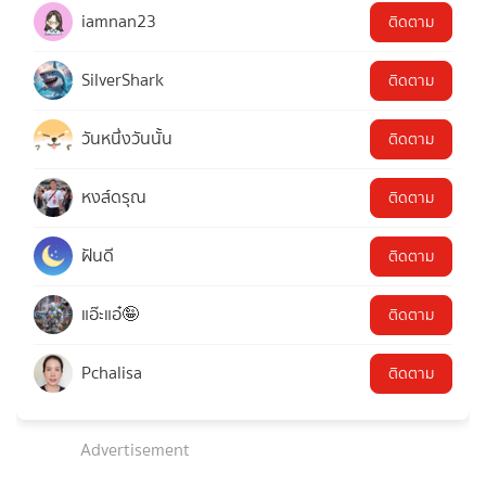
iamnan23
ติดตาม
SilverShark
ติดตาม
วันหนึ่งวันนั้น
ติดตาม
หงส์ดรุณ
ติดตาม
ฝันดี
ติดตาม
แอ๊ะแอ๋🤪
ติดตาม
Pchalisa
ติดตาม
Advertisement