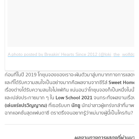
A photo posted by Breakin’ Hearts Since 2012 (@loki_the_wolfdog)
ก่อนที่ในปี 2019 โกยุนจองของเราจะผันตัวมาสู่บทบาททางการแสดงในซี
Sweet Home
และที่ได้รับความสนใจเป็นอย่างมากคือผลงานจากซีรีส์
ใ
เรื่องต่างได้รับความสนใจไม่แพ้กัน แน่นอนว่าโกยุนจองก็เป็นหนึ่งในน
Low School 2021
และเปล่งประกายมาก ๆ ใน
จนกระทั่งผลงานเรื่องล
(เล่นแร่แปรวิญญาณ)
นักซู
ที่เธอรับบท
นักฆ่าสาวผู้แกร่งกล้าที่มา
ฉากแอคชั่นสุดแฟนตาซี ตราตรึงจนอยากรู้ว่าแม่นางผู้นี้เป็นใครกัน?
ผลงานทางการแสดงที่ผ่านมา