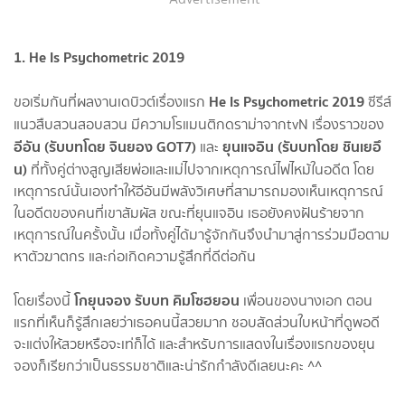
1. He Is Psychometric 2019
He Is Psychometric 2019
ขอเริ่มกันที่ผลงานเดบิวต์เรื่องแรก
ซีรีส์
แนวสืบสวนสอบสวน มีความโรแมนติกดราม่าจาก
tvN เรื่องราวของ
อีอัน (รับบทโดย จินยอง GOT7)
ยุนแจอิน (รับบทโดย ชินเยอึ
และ
น)
ที่ทั้งคู่ต่างสูญเสียพ่อและแม่ไปจากเหตุการณ์ไฟไหม้ในอดีต โดย
เหตุการณ์นั้นเองทำให้อีอันมีพลังวิเศษที่สามารถมองเห็นเหตุการณ์
ในอดีตของคนที่เขาสัมผัส ขณะที่ยุนแจอิน เธอยังคงฝันร้ายจาก
เหตุการณ์ในครั้งนั้น เมื่อทั้งคู่ได้มารู้จักกันจึงนำมาสู่การร่วมมือตาม
หาตัวฆาตกร และก่อเกิดความรู้สึกที่ดีต่อกัน
โกยุนจอง รับบท คิมโซฮยอน
โดยเรื่องนี้
เพื่อนของนางเอก ตอน
แรกที่เห็นก็รู้สึกเลยว่าเธอคนนี้สวยมาก ชอบสัดส่วนใบหน้าที่ดูพอดี
จะแต่งให้สวยหรือจะเท่ก็ได้ และสำหรับการแสดงในเรื่องแรกของยุน
จองก็เรียกว่าเป็นธรรมชาติและน่ารักกำลังดีเลยนะคะ ^^