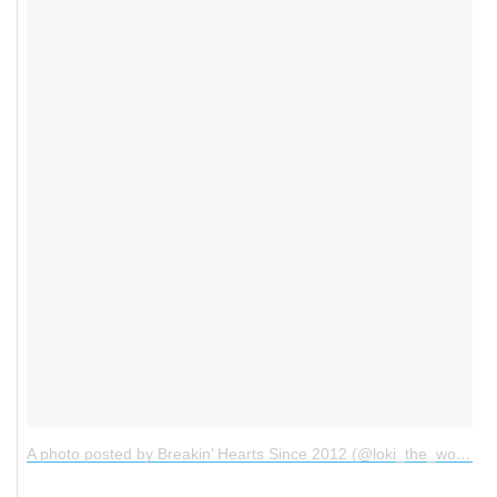
A photo posted by Breakin’ Hearts Since 2012 (@loki_the_wolfdog)