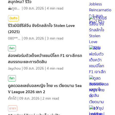
สนุกไหม? รีวิว
⛰️ภูเขาเล่าไปเรื่อย⛰️
|
09 ส.ค. 2026
|
4
min read
บันเทิง
รีวิวมินิซีรีส์จีน ชิงรักสลักใจ Stolen Love
(2025)
080*******
|
09 ส.ค. 2026
|
3
min read
กีฬา
ส่องฟอร์มตัวเต็งคว้าแชมป์โลก F1 เจาะลึกรถ
สมรรถนะและการตัดสิน
Jaychou
|
09 ส.ค. 2026
|
4
min read
กีฬา
ดูสดวอลเลย์บอลหญิง ไทย vs เวียดนาม Sea
V League 2026 เลก 2
เก็ทโต้
|
09 ส.ค. 2026
|
2
min read
ดารา