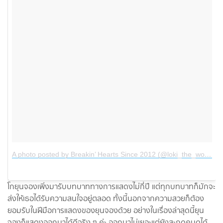
A photo posted by Breakin’ Hearts Since 2012 (@loki_the_wolfdog)
โกยุนจองเพิ่งมารับบทบาททางการแสดงไม่กี่ปี แต่ทุกบทบาทก็มักจะ
ส่งให้เธอได้รับความสนใจอยู่ตลอด ทั้งนี้นอกจากความสวยก็ต้อง
ยอมรับในฝีมือการแสดงของยุนจองด้วย อย่างในเรื่องล่าสุดนี้ยุน
จองก็แสดงออกมาได้ดีจริง ๆ ค่ะ ออกมาไม่เยอะแต่ยังสะกดคนดูได้