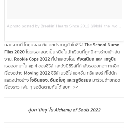
A photo posted by Breakin’ Hearts Since 2012 (@loki_the_wolfdog)
The School Nurse
นอกจากนี้ โกยุนจอง ยังเคยปรากฏตัวในซีรีส์
Files 2020
โดยเธอแสดงเป็นหนึ่งในนักเรียนที่ถูกปีศาจร้ายเข้าเล่น
Rookie Cops 2022
คังดเนียล และ แชซูบิน
งาน,
ที่นำแสดงโดย
เธอออกมาใน ep.4 ของซีรีส์ และยังมีซีรีส์ที่กำลังรอออกอากาศอีก
Moving 2022
เรื่องอย่าง
ซีรีส์แนวฮีโร่ แอคชั่น ทริลเลอร์ ที่ได้นัก
โจอินซอง, ฮันฮโยจู และรยูซึงรยง
แสดงนำอย่าง
มาร่วมถ่ายทอด
เรื่องราว แฟน ๆ รอติดตามกันได้เลยค่ะ ><
สู่บท 'นักซู' ใน Alchemy of Souls 2022