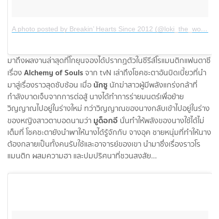
A photo posted by Breakin’ Hearts Since 2012 (@loki_the_wolfdog)
มาถึงผลงานล่าสุดที่โกยุนจองได้ปรากฏตัวในซีรีส์โรแมนติกแฟนตาซี
Alchemy of Souls
เรื่อง
จาก tvN เล่าถึงโชคชะตาอันบิดเบี้ยวที่นำ
นักซู
มาสู่เรื่องราวสุดซับซ้อน เมื่อ
นักฆ่าสาวผู้มีพลังแกร่งกล้าที่
กำลังบาดเจ็บจากการต่อสู้ นางได้ทำการร่ายมนตร์เพื่อย้าย
วิญญาณไปอยู่ในร่างใหม่ ทว่าวิญญาณของนางกลับเข้าไปอยู่ในร่าง
มูด็อกอี
ของหญิงสาวตาบอดนามว่า
นั่นทำให้พลังของนางใช้ได้ไม่
เต็มที่ โชคชะตายังนำพาให้นางได้รู้จักกับ จางอุค ชายหนุ่มที่ทำให้นาง
ต้องกลายเป็นทั้งคนรับใช้และอาจารย์ของเขา นำมาซึ่งเรื่องราวโร
แมนติก ผสมความฮา และปมปริศนาที่ชวนสงสัย...