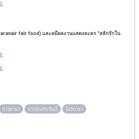
aranair fair food)
และลมีผลงานแสดงละคร "สลักรักใน
ข่าวดารา
ข่าวบันเทิงวันนี้
ไอจีดารา