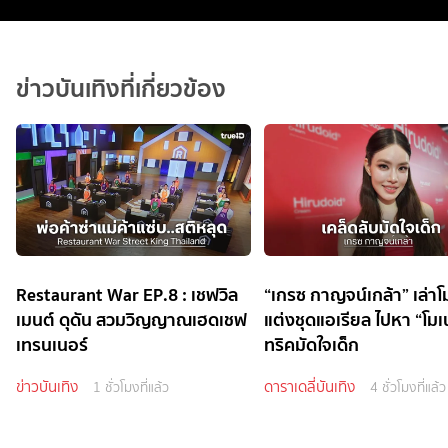
ข่าวบันเทิงที่เกี่ยวข้อง
Restaurant War EP.8 : เชฟวิล
“เกรซ กาญจน์เกล้า” เล่าโ
เมนต์ ดุดัน สวมวิญญาณเฮดเชฟ
แต่งชุดแอเรียล ไปหา “โมเ
เทรนเนอร์
ทริคมัดใจเด็ก
ข่าวบันเทิง
ดาราเดลี่บันเทิง
1 ชั่วโมงที่แล้ว
4 ชั่วโมงที่แล้ว