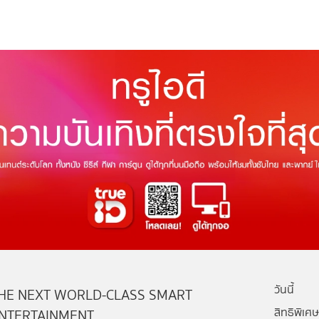
วันนี้
HE NEXT WORLD-CLASS SMART
สิทธิพิเศษ
NTERTAINMENT