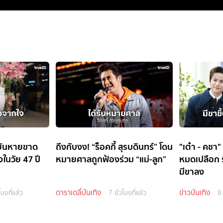
อยันหายขาด
ถึงกับงง! “ร็อคกี้ สุรบดินทร์” โดน
"เต๋า - คชา" 
งในวัย 47 ปี
หมายศาลถูกฟ้องร่วม “แม่-ลูก”
หมดเปลือก รั
มีขาลง
ดาราเดลี่บันเทิง
ข่าวบันเทิง
โมงที่แล้ว
7 ชั่วโมงที่แล้ว
8 