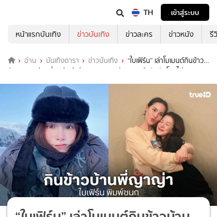
TH
เข้าสู่ระบบ
หน้าแรกบันเทิง
ข่าวบันเทิง
ข่าวละคร
ข่าวหนัง
รี
อ่าน
บันเทิงดารา
ข่าวบันเทิง
“ใบเฟิร์น” เล่าโมเมนต์กินข้าว
บ้าน “ญาญ่า” ที่นอร์เวย์ ม่วนจอยงานแต่ง “มายด์” ยันยังโสดไม่เหงา
“ใบเฟิร์น” เล่าโมเมนต์กินข้าวบ้าน