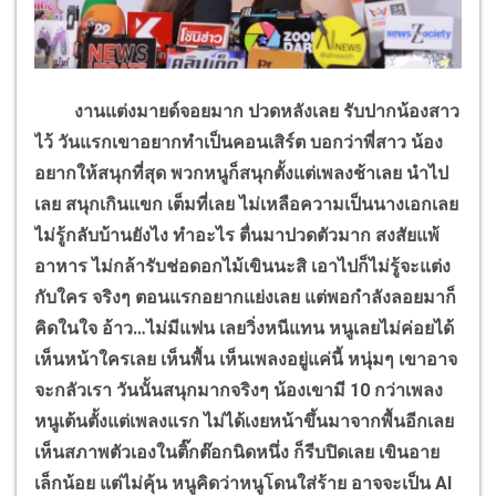
งานแต่งมายด์จอยมาก ปวดหลังเลย รับปากน้องสาว
ไว้ วันแรกเขาอยากทำเป็นคอนเสิร์ต บอกว่าพี่สาว น้อง
อยากให้สนุกที่สุด พวกหนูก็สนุกตั้งแต่เพลงช้าเลย นำไป
เลย สนุกเกินแขก เต็มที่เลย ไม่เหลือความเป็นนางเอกเลย
ไม่รู้กลับบ้านยังไง ทำอะไร ตื่นมาปวดตัวมาก สงสัยแพ้
อาหาร ไม่กล้ารับช่อดอกไม้เขินนะสิ เอาไปก็ไม่รู้จะแต่ง
กับใคร จริงๆ ตอนแรกอยากแย่งเลย แต่พอกำลังลอยมาก็
คิดในใจ อ้าว…ไม่มีแฟน เลยวิ่งหนีแทน หนูเลยไม่ค่อยได้
เห็นหน้าใครเลย เห็นพื้น เห็นเพลงอยู่แค่นี้ หนุ่มๆ เขาอาจ
จะกลัวเรา วันนั้นสนุกมากจริงๆ น้องเขามี 10 กว่าเพลง
หนูเต้นตั้งแต่เพลงแรก ไม่ได้เงยหน้าขึ้นมาจากพื้นอีกเลย
เห็นสภาพตัวเองในติ๊กต๊อกนิดหนึ่ง ก็รีบปิดเลย เขินอาย
เล็กน้อย แต่ไม่คุ้น หนูคิดว่าหนูโดนใส่ร้าย อาจจะเป็น
AI