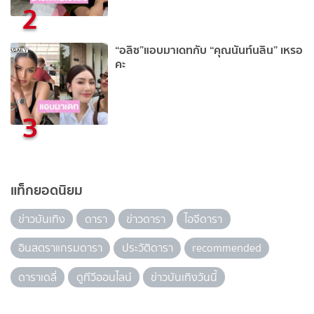
2
“อลิซ”แอบมาเดทกับ “คุณนันท์นลิน” เหรอ
คะ
3
แท็กยอดนิยม
ข่าวบันเทิง
ดารา
ข่าวดารา
ไอจีดารา
อินสตราแกรมดารา
ประวัติดารา
recommended
ดาราเดลี่
ดูทีวีออนไลน์
ข่าวบันเทิงวันนี้