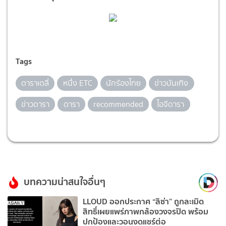
Tags
ดาราเดลี่
หนึ่ง ETC
นักร้องไทย
ข่าวบันเทิง
ข่าวดารา
ดารา
recommended
ไอจีดารา
บทความน่าสนใจอื่นๆ
LLOUD ออกประกาศ “ลิซ่า” ถูกละเมิด
สิทธิ์เผยแพร่ภาพกล้องวงจรปิด พร้อม
ปกป้องและวอนงดแชร์ต่อ