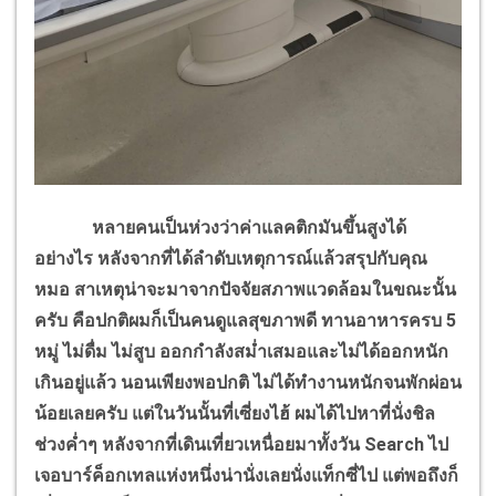
หลายคนเป็นห่วงว่าค่าแลคติกมันขึ้นสูงได้
อย่างไร หลังจากที่ได้ลำดับเหตุการณ์แล้วสรุปกับคุณ
หมอ สาเหตุน่าจะมาจากปัจจัยสภาพแวดล้อมในขณะนั้น
ครับ คือปกติผมก็เป็นคนดูแลสุขภาพดี ทานอาหารครบ 5
หมู่ ไม่ดื่ม ไม่สูบ ออกกำลังสม่ำเสมอและไม่ได้ออกหนัก
เกินอยู่แล้ว นอนเพียงพอปกติ ไม่ได้ทำงานหนักจนพักผ่อน
น้อยเลยครับ แต่ในวันนั้นที่เซี่ยงไฮ้ ผมได้ไปหาที่นั่งชิล
ช่วงค่ำๆ หลังจากที่เดินเที่ยวเหนื่อยมาทั้งวัน Search ไป
เจอบาร์ค็อกเทลแห่งหนึ่งน่านั่งเลยนั่งแท็กซี่ไป แต่พอถึงก็