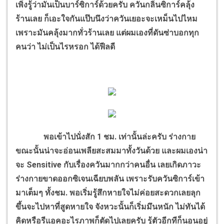
เพิ่งรู้ว่ามันเป็นบาร์ซิการ์ด้วยครับ ควันกลิ่นซิการ์คลุ้ง
ร้านเลย ก็เอะใจกันแป๊บนึงว่าควันเยอะจะเหม็นไปไหม
เพราะมันคลุ้งมากทั่วร้านเลย แต่ผมเองที่ดันซ่าบอกทุก
คนว่า ไม่เป็นไรหรอก ได้ฟีลดี
พอเข้าไปนั่งสัก 1 ชม. เท่านั้นล่ะครับ ร่างกาย
ขณะนั้นน่าจะอ่อนเพลียสะสมมาทั้งวันด้วย และผมเองน่า
จะ Sensitive กับเรื่องควันมากกว่าคนอื่น เลยเกิดภาวะ
ร่างกายขาดออกซิเจนเฉียบพลัน เพราะรับควันซิการ์เข้า
มาเต็มๆ ทั้งชม. พอเริ่มรู้สึกหายใจไม่ค่อยสะดวกเลยลุก
ขึ้นจะไปหาที่สูดหายใจ จังหวะนั้นก็เริ่มมึนหนัก ไม่ทันได้
คิดหรือรีแอคอะไรภาพก็ตัดไปเลยครับ รู้ตัวอีกทีก็นอนอยู่