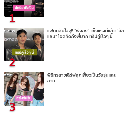
1
แฟนคลับใจฟู! “พี่จอง” แข็งแรงดีแล้ว “คัล
แลน” โอดคิดถึงพี่มาก ทริปคู่เร็วๆ นี้
2
พิธีกรสาวเสิร์ฟลุคเฟี้ยวเป็นวัยรุ่นแสน
สวย
3