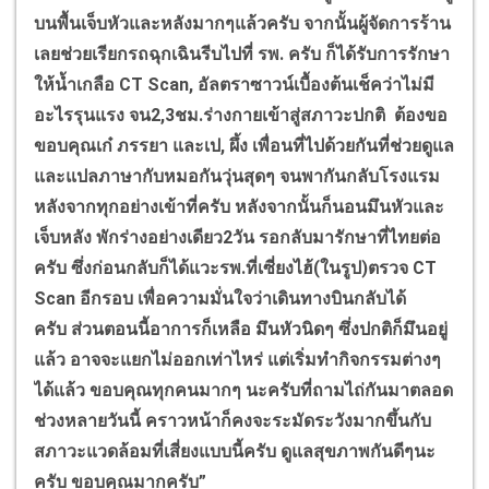
บนพื้นเจ็บหัวและหลังมากๆแล้วครับ จากนั้นผู้จัดการร้าน
เลยช่วยเรียกรถฉุกเฉินรีบไปที่ รพ. ครับ ก็ได้รับการรักษา
ให้น้ำเกลือ CT Scan, อัลตราซาวน์เบื้องต้นเช็คว่าไม่มี
อะไรรุนแรง จน2,3ชม.ร่างกายเข้าสู่สภาวะปกติ ต้องขอ
ขอบคุณเก๋ ภรรยา และเป, ผึ้ง เพื่อนที่ไปด้วยกันที่ช่วยดูแล
และแปลภาษากับหมอกันวุ่นสุดๆ จนพากันกลับโรงแรม
หลังจากทุกอย่างเข้าที่ครับ หลังจากนั้นก็นอนมึนหัวและ
เจ็บหลัง พักร่างอย่างเดียว2วัน รอกลับมารักษาที่ไทยต่อ
ครับ
​ซึ่งก่อนกลับก็ได้แวะรพ.ที่เซี่ยงไฮ้(ในรูป)ตรวจ CT
Scan อีกรอบ เพื่อความมั่นใจว่าเดินทางบินกลับได้
ครับ
ส่วนตอนนี้อาการก็เหลือ มึนหัวนิดๆ ซึ่งปกติก็มึนอยู่
แล้ว อาจจะแยกไม่ออกเท่าไหร่ แต่เริ่มทำกิจกรรมต่างๆ
ได้แล้ว ขอบคุณทุกคนมากๆ นะครับที่ถามไถ่กันมาตลอด
ช่วงหลายวันนี้ คราวหน้าก็คงจะระมัดระวังมากขึ้นกับ
สภาวะแวดล้อมที่เสี่ยงแบบนี้ครับ ดูแลสุขภาพกันดีๆนะ
ครับ ขอบคุณมากครับ”