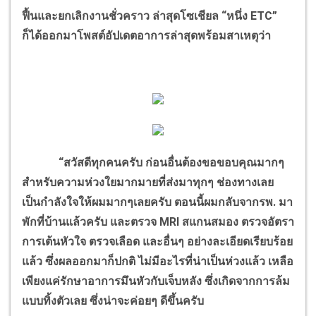
ฟื้นและยกเลิกงานชั่วคราว ล่าสุดโซเชียล “หนึ่ง ETC”
ก็ได้ออกมาโพสต์อัปเดตอาการล่าสุดพร้อมสาเหตุว่า
“สวัสดีทุกคนครับ ก่อนอื่นต้องขอขอบคุณมากๆ
สำหรับความห่วงใยมากมายที่ส่งมาทุกๆ ช่องทางเลย
เป็นกำลังใจให้ผมมากๆเลยครับ ตอนนี้ผมกลับจากรพ. มา
พักที่บ้านแล้วครับ และตรวจ MRI สแกนสมอง ตรวจอัตรา
การเต้นหัวใจ ตรวจเลือด และอื่นๆ อย่างละเอียดเรียบร้อย
แล้ว ซึ่งผลออกมาก็ปกติ ไม่มีอะไรที่น่าเป็นห่วงแล้ว เหลือ
เพียงแค่รักษาอาการมึนหัวกับเจ็บหลัง ซึ่งเกิดจากการล้ม
แบบทิ้งตัวเลย ซึ่งน่าจะค่อยๆ ดีขึ้นครับ