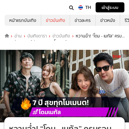
TH
เข้าสู่ระบบ
หน้าแรกบันเทิง
ข่าวบันเทิง
ข่าวละคร
ข่าวหนัง
รี
อ่าน
บันเทิงดารา
ข่าวบันเทิง
หวานฉ่ำ! “โดม - เมทัล” ครบ
รอบแต่งงาน 7 ปีมีความสุขทุกโมเมนต์
หวานฉ่ำ! “โดม - เมทัล” ครบรอบ