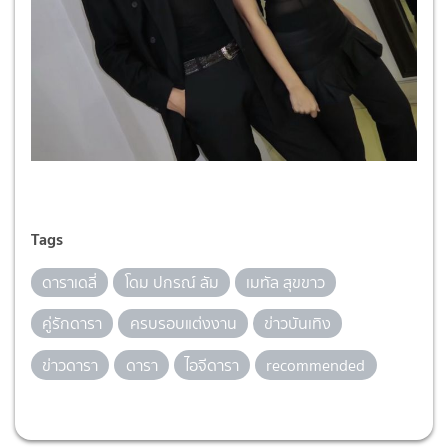
Tags
ดาราเดลี่
โดม ปกรณ์ ลัม
เมทัล สุขขาว
คู่รักดารา
ครบรอบแต่งงาน
ข่าวบันเทิง
ข่าวดารา
ดารา
ไอจีดารา
recommended