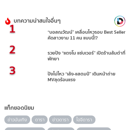
บทความน่าสนใจอื่นๆ
1
“บอสณวัฒน์” เคลื่อนไหวรอบ Best Seller
คัดสาวงาม 11 คน แบบนี้!?
2
รวยปัง “แตงโม แซ่บเวอร์” เปิดร้านส้มตำที่
พัทยา
3
ปังไม่ไหว “เล้ง-แสตมป์” เดินหน้าถ่าย
MVสุดร้อนแรง
แท็กยอดนิยม
ข่าวบันเทิง
ดารา
ข่าวดารา
ไอจีดารา