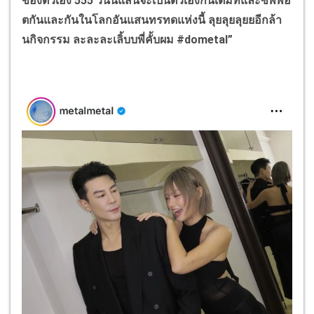
ของตัวเอง 555 วันนี้แสนจะเป็นตัวเองกันเต็มที่และซัพพอ
ตกันและกันในโลกอันแสนทรทดแห่งนี้ ลุยลุยลุยยอีกล้า
นกิจกรรม ละละละเลิ้บบพี่คั้บผม
#dometal
”