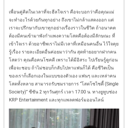
เพื่อนคู่คิดในเวลาที่จะฮีลใจเรา คือจะบอกว่าคือคุณแม่
จะทำอะไรด้วยกันทุกอย่าง ถึงเขาไม่กล้าแสดงออก แต่
เราจะปรึกษากับเขาทุกอย่างเรื่องราวในชีวิต ถ้าอนาคต
ต้องมีคนเข้ามาพังกำแพงความโสดคือต้องมีลักษณะ ที่
เข้าใจเรา ด้วยอาชีพเราไม่มีเวลาที่เหมือนคนอื่น ไว้ใจคุย
รู้เรื่อง รายละเอียดอื่นค่อยมาว่ากัน สุดท้ายอยากฝากคน
โสดว่า คุณคือคนโชคดี เพราะได้มีอิสระ ไปเรียนรู้ดูก่อน
เพื่อจะชอบ ถ้าไม่ชอบก็กลับไปหาแฟนก็ได้ คือชีวิตเป็น
ของเราก็เลือกเองในแบบของตัวเอง แฟนๆ และเหล่าคน
โสดทั้งหลาย สามารถรับชมรายการ “โสดโซไซตี้ (Single
Society)” ซีซัน 2 ทุกวันศุกร์ เวลา 17.00 น. ทางยูทูบช่อง
KRP Entertainment และทุกแพลตฟอร์มออนไลน์