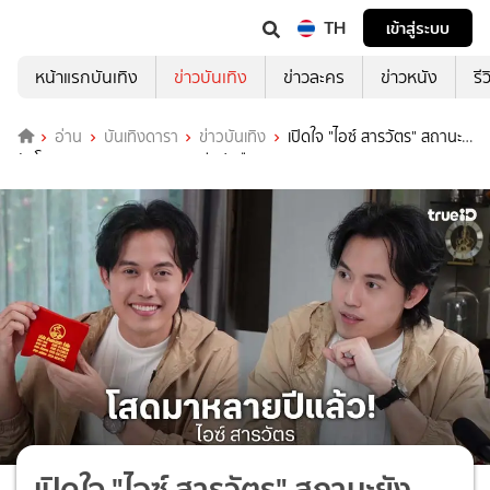
TH
เข้าสู่ระบบ
หน้าแรกบันเทิง
ข่าวบันเทิง
ข่าวละคร
ข่าวหนัง
รี
อ่าน
บันเทิงดารา
ข่าวบันเทิง
เปิดใจ "ไอซ์ สารวัตร" สถานะ
ยังโสด เผย "พุทธ อภิวรรณ" มีแฟนคืองาน!?
เปิดใจ "ไอซ์ สารวัตร" สถานะยัง