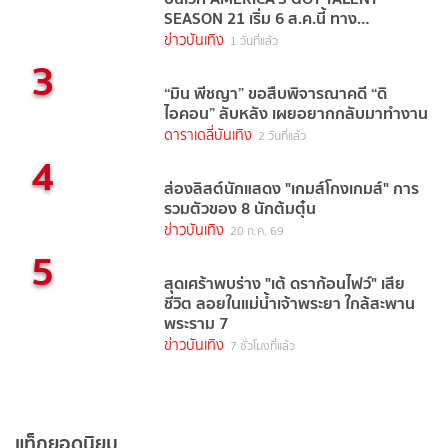
SEASON 21 เริ่ม 6 ส.ค.นี้ ทาง
TrueVisions NOW
ข่าวบันเทิง
1 วันที่แล้ว
3
“มิน พีชญา” ขอสืบพิจารณาคดี “ดิ
ไอคอน” ลับหลัง เผยอยากกลับมาทำงาน
ดาราเดลี่บันเทิง
2 วันที่แล้ว
4
ส่องลิสต์นักแสดง "เกมส์โกงเกมส์" การ
รวมตัวของ 8 นักต้มตุ๋น
ข่าวบันเทิง
20 ก.ค. 69
5
สุดเศร้าพบร่าง "เต้ ดราก้อนไฟว์" เสีย
ชีวิต ลอยในแม่น้ำเจ้าพระยา ใกล้สะพาน
พระราม 7
ข่าวบันเทิง
7 ชั่วโมงที่แล้ว
แท็กยอดนิยม