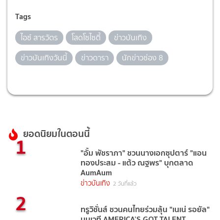
Tags
ไอซ์ สารวัตร
โสดโซไซตี้
ข่าวบันเทิง
ข่าวบันเทิงวันนี้
ข่าวดารา
นักข่าวช่อง 8
ยอดนิยมในตอนนี้
1
"อั้ม พัชราภา" ชวนนางเอกซุปตาร์ "แอน
ทองประสม - แต้ว ณฐพร" บุกตลาด
AumAum
ข่าวบันเทิง
2 วันที่แล้ว
2
ทรูวิชั่นส์ ชวนคนไทยร่วมลุ้น "เนเน่ รอยัล"
บนเวที AMERICA’S GOT TALENT