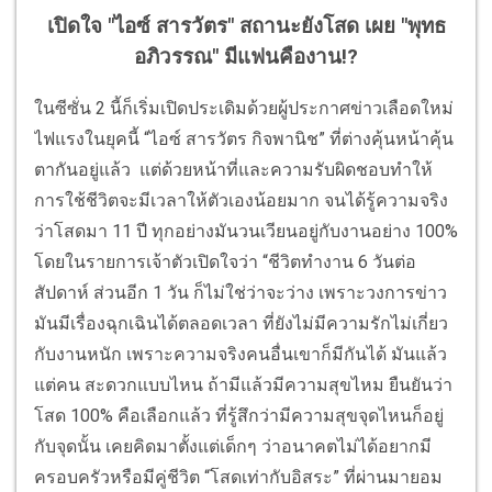
เปิดใจ "ไอซ์ สารวัตร" สถานะยังโสด เผย "พุทธ
อภิวรรณ" มีแฟนคืองาน!?
ในซีซั่น 2 นี้ก็เริ่มเปิดประเดิมด้วยผู้ประกาศข่าวเลือดใหม่
ไฟแรงในยุคนี้ “ไอซ์ สารวัตร กิจพานิช” ที่ต่างคุ้นหน้าคุ้น
ตากันอยู่แล้ว แต่ด้วยหน้าที่และความรับผิดชอบทำให้
การใช้ชีวิตจะมีเวลาให้ตัวเองน้อยมาก จนได้รู้ความจริง
ว่าโสดมา 11 ปี ทุกอย่างมันวนเวียนอยู่กับงานอย่าง 100%
โดยในรายการเจ้าตัวเปิดใจว่า “ชีวิตทำงาน 6 วันต่อ
สัปดาห์ ส่วนอีก 1 วัน ก็ไม่ใช่ว่าจะว่าง เพราะวงการข่าว
มันมีเรื่องฉุกเฉินได้ตลอดเวลา ที่ยังไม่มีความรักไม่เกี่ยว
กับงานหนัก เพราะความจริงคนอื่นเขาก็มีกันได้ มันแล้ว
แต่คน สะดวกแบบไหน ถ้ามีแล้วมีความสุขไหม ยืนยันว่า
โสด 100% คือเลือกแล้ว ที่รู้สึกว่ามีความสุขจุดไหนก็อยู่
กับจุดนั้น เคยคิดมาตั้งแต่เด็กๆ ว่าอนาคตไม่ได้อยากมี
ครอบครัวหรือมีคู่ชีวิต “โสดเท่ากับอิสระ” ที่ผ่านมายอม