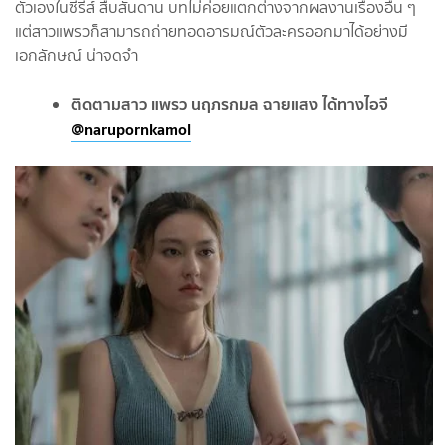
ตัวเองในซีรีส์ สืบสันดาน บทไม่ค่อยแตกต่างจากผลงานเรื่องอื่น ๆ
แต่สาวแพรวก็สามารถถ่ายทอดอารมณ์ตัวละครออกมาได้อย่างมี
เอกลักษณ์ น่าจดจำ
ติดตามสาว แพรว นฤภรกมล ฉายแสง ได้ทางไอจี
@narupornkamol