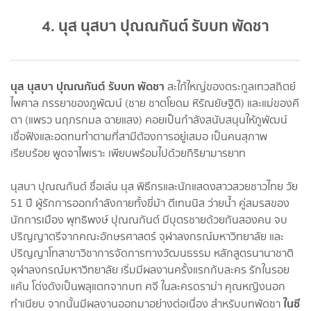
4. นุส นุสบา ปุณณกันต์ รับบท พัดชา
นุส นุสบา ปุณณกันต์ รับบท พัดชา
สะใภ้ใหญ่ของตระกูลเทวสถิตย์
ไพศาล ภรรยาของภูพัฒน์ (ชาย ชาตโยดม หิรัณยัษฐิติ) และแม่ของคี
ตา (แพรว นฤภรกมล ฉายแสง) คอยเป็นกำลังสนับสนุนให้ภูพัฒน์
เชื่อฟังและอดทนทำตามที่สามีต้องการอยู่เสมอ เป็นคนสุภาพ
เรียบร้อย พูดจาไพเราะ เพียบพร้อมไปด้วยกิริยามารยาท
นุสบา ปุณณกันต์ ชื่อเล่น นุส พิธีกรและนักแสดงสาวสวยชาวไทย วัย
51 ปี ผู้รักการออกกำลังกายทั้งขี่ม้า ตีเทนนิส ว่ายน้ำ คู่สมรสของ
นักการเมือง พุทธิพงษ์ ปุณณกันต์ มีบุตรชายด้วยกันสองคน จบ
ปริญญาตรีจากคณะอักษรศาสตร์ จุฬาลงกรณ์มหาวิทยาลัย และ
ปริญญาโทสาขาวิชาการจัดการทางวัฒนธรรม หลักสูตรนานาชาติ
จุฬาลงกรณ์มหาวิทยาลัย เริ่มมีผลงานครั้งแรกกับละคร รักในรอย
แค้น โด่งดังเป็นพลุแตกจากบท ศจี ในละครดราม่า คุณหญิงนอก
ในซี
ทำเนียบ จากนั้นมีผลงานออกมาอย่างต่อเนื่อง สำหรับบทพัดชา