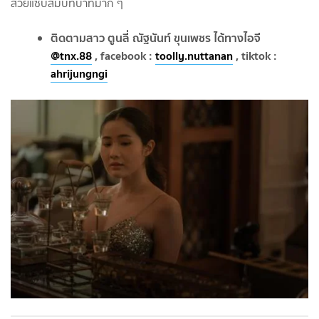
สวยแซ่บสมบทบาทมาก ๆ
ติดตามสาว ตูนลี่ ณัฐนันท์ ขุนเพชร ได้ทางไอจี
@tnx.88
, facebook :
toolly.nuttanan
,
tiktok :
ahrijungngi