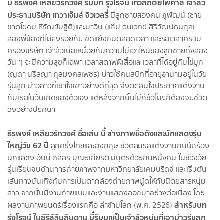
บี๋ ธีรพงศ์ เหลียวรักวงศ์ รับบท รุ่งโรจน์ เทวสถิตย์ไพศาล เจ้าสัว
ประธานบริษัท เทวาเจ็มส์ จิวเวลรี่
มีลูกชายสองคน ภูพัฒน์ (ชาย
ชาตโยดม หิรัณยัษฐิติ)และมาวิน (แก๊ป ธนเวทย์ สิริวัฒน์ธนกุล)
สองพี่น้องที่ไม่ลงรอยกัน ขัดแย้งกันตลอดเวลา และรอเวลาครอบ
ครองบริษัท เจ้าสัวเบื่อเหนื่อยกับความไม่เอาไหนของลูกชายทั้งสอง
วัน ๆ จะมีความสุขก็เฉพาะเวลาสตาฟผีเสื้อและเวลาที่ได้อยู่กับไข่มุก
(ญดา นริลญา กุลมงคลเพชร) บ่าวใช้คนสนิทที่อายุอานามอยู่ในวัย
รุ่นลูก บ่าวสาวที่เข้าใจเขาอย่างดีที่สุด จึงตัดสินใจประกาศแต่งงาน
กับเธอในวันเกิดของตัวเอง แต่หลังจากนั้นไม่กี่ชั่วโมงก็ต้องจบชีวิต
ลงอย่างปริศนา
ธีรพงศ์ เหลียวรักวงศ์ ชื่อเล่น บี๋ ช่างภาพชื่อดังและนักแสดงรุ่น
ใหญ่วัย 62 ปี
ลูกครึ่งไทยและอังกฤษ ชีวิตสมรสแต่งงานกับนักร้อง
นักแสดง ฮันนี่ ภัสสร บุณยเกียรติ มีบุตรด้วยกันหนึ่งคน ในช่วงวัย
รุ่นเรียนจบด้านการถ่ายภาพจากมหาวิทยาลัยเคมบริดจ์ และเริ่มต้น
เส้นทางบันเทิงกับการเป็นตากล้องถ่ายภาพนู้ดให้กับนิตยสารหนุ่ม
สาว จากนั้นมีงานถ่ายแบบและงานแสดงออกมาอย่างต่อเนื่อง โดย
สำหรับบท
ผลงานภาพยนตร์เรื่องแรกคือ ล่าข้ามโลก (พ.ศ. 2526)
รุ่งโรจน์ ในซีรีส์สืบสันดาน บี๋รับบทเป็นเจ้าสัวหนุ่มที่เอาบ่าวรุ่นลูก