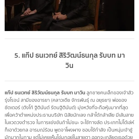
5. แก๊ป ธนเวทย์ สิริวัฒน์ธนกุล รับบท มา
วิน
แก๊ป ธนเวทย์ สิริวัฒน์ธนกุล รับบท มาวิน
ลูกชายคนเล็กของเจ้าสัว
รุ่งโรจน์ สามีของอารยา (คลาวเดีย จักรพันธุ์ ณ อยุธยา) พ่อของ
ชัตเตอร์ (ตังโก้ ฐิตินันต์ รัตนฐิตินันต์) มุ่งหวังที่จะถือหุ้นมากที่สุด
เพื่อคว้าตำแหน่งประธานบริษัท นิสัยนักเลง กล้าได้กล้าเสีย มีเส้นสาย
ในแวดวงตำรวจ ในการแข่งขันถ้าไม่ชนะ จะใช้ทางลัด ประเภทไม่ได้เล่ห์
ก็เอาด้วยกล อารมณ์ร้อน พูดจาโผงผาง ชอบใช้กำลัง เป็นหนุ่มเจ้าชู้
มักมากในกาม แต่ไม่เคยเห็นไข่มุกอยู่ในสายตา ออกจะเกลียดเธอด้วย