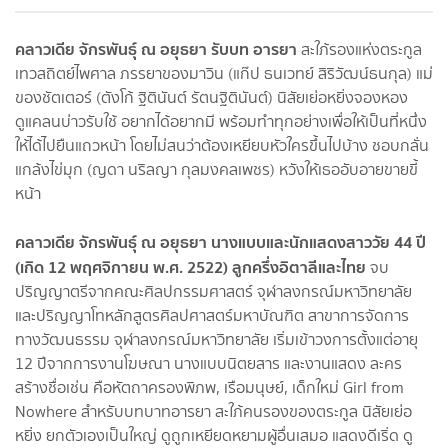
คลาวเดีย จักรพันธุ์ ณ อยุธยา รับบท อารยา
สะใภ้รองแห่งตระกูล
เทวสถิตย์ไพศาล ภรรยาของมาวิน (แก๊ป ธนเวทย์ สิริวัฒน์ธนกุล) แม่
ของชัตเตอร์ (ตังโก้ ฐิตินันต์ รัตนฐิตินันต์) นิสัยเย่อหยิ่งจองหอง
ดูแคลนบ่าวรับใช้ อยากได้อยากมี พร้อมทำทุกอย่างเพื่อให้เป็นที่หนึ่ง
ให้ได้ไปยืนแถวหน้า โดยไม่สนว่าต้องเหยียบหัวใครขึ้นไปบ้าง ชอบกลั่น
แกล้งไข่มุก (ญดา นริลญา กุลมงคลเพชร) หวังให้เธออับอายขายขี้
หน้า
คลาวเดีย จักรพันธุ์ ณ อยุธยา นางแบบและนักแสดงสาววัย 44 ปี
(เกิด 12 พฤศจิกายน พ.ศ. 2522) ลูกครึ่งอิตาลีและไทย
จบ
ปริญญาตรีจากคณะศิลปกรรมศาสตร์ จุฬาลงกรณ์มหาวิทยาลัย
และปริญญาโทหลักสูตรศิลปศาสตร์มหาบัณฑิต สาขาการจัดการ
ทางวัฒนธรรม จุฬาลงกรณ์มหาวิทยาลัย เริ่มเข้าวงการตั้งแต่อายุ
12 ปีจากการงานโฆษณา นางแบบนิตยสาร และงานแสดง ละคร
สร้างชื่อเช่น คือหัตถาครองพิภพ, เรือมนุษย์, เด็กใหม่ Girl from
Nowhere สำหรับบทบาทอารยา สะใภ้คนรองของตระกูล นิสัยเย่อ
หยิ่ง ยกตัวเองเป็นใหญ่ ดูถูกเหยียดหยามผู้อื่นเสมอ แสดงดีเริ่ด ดู