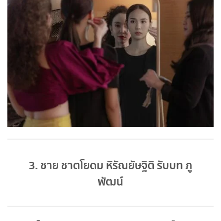
3. ชาย ชาตโยดม หิรัณยัษฐิติ รับบท ภู
พัฒน์