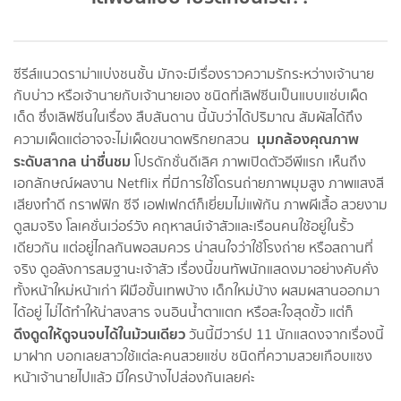
ซีรีส์แนวดราม่าแบ่งชนชั้น มักจะมีเรื่องราวความรักระหว่างเจ้านาย
กับบ่าว หรือเจ้านายกับเจ้านายเอง ชนิดที่เลิฟซีนเป็นแบบแซ่บเผ็ด
เด็ด ซึ่งเลิฟซีนในเรื่อง สืบสันดาน นี้นับว่าได้ปริมาณ สัมผัสได้ถึง
มุมกล้องคุณภาพ
ความเผ็ดแต่อาจจะไม่เผ็ดขนาดพริกยกสวน
ระดับสากล น่าชื่นชม
โปรดักชั่นดีเลิศ ภาพเปิดตัวอีพีแรก เห็นถึง
เอกลักษณ์ผลงาน Netflix ที่มีการใช้โดรนถ่ายภาพมุมสูง ภาพแสงสี
เสียงทำดี กราฟฟิก ซีจี เอฟเฟกต์ก็เยี่ยมไม่แพ้กัน ภาพผีเสื้อ สวยงาม
ดูสมจริง โลเคชั่นเว่อร์วัง คฤหาสน์เจ้าสัวและเรือนคนใช้อยู่ในรั้ว
เดียวกัน แต่อยู่ไกลกันพอสมควร น่าสนใจว่าใช้โรงถ่าย หรือสถานที่
จริง ดูอลังการสมฐานะเจ้าสัว เรื่องนี้ขนทัพนักแสดงมาอย่างคับคั่ง
ทั้งหน้าใหม่หน้าเก่า ฝีมือขั้นเทพบ้าง เด็กใหม่บ้าง ผสมผสานออกมา
ได้อยู่ ไม่ได้ทำให้น่าสงสาร จนอินน้ำตาแตก หรือสะใจสุดขั้ว แต่ก็
ดึงดูดให้ดูจนจบได้ในม้วนเดียว
วันนี้มีวาร์ป 11 นักแสดงจากเรื่องนี้
มาฝาก บอกเลยสาวใช้แต่ละคนสวยแซ่บ ชนิดที่ความสวยเกือบแซง
หน้าเจ้านายไปแล้ว มีใครบ้างไปส่องกันเลยค่ะ