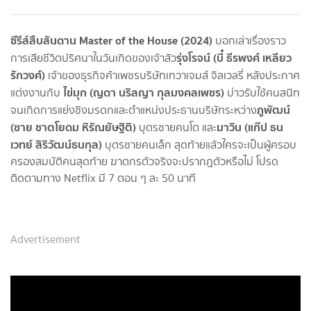
ซีรีส์สืบสันดาน Master of the House (2024)
บอกเล่าเรื่องราว
รุ่งโรจน์ (บี๋ ธีรพงศ์ เหลียว
การเสียชีวิตปริศนาในวันเกิดของเจ้าสัว
รักวงศ์)
เจ้าของธุรกิจค้าเพชรบริษัทเทวาเจมส์ จิลเวลรี่ หลังประกาศ
ไข่มุก (ญดา นริลญา กุลมงคลเพชร)
แต่งงานกับ
บ่าวรับใช้คนสนิท
ภูพัฒน์
จนเกิดการแย่งชิงมรดกและตำแหน่งประธานบริษัทระหว่าง
(ชาย ชาตโยดม หิรัณยัษฐิติ)
มาวิน (แก๊ป ธน
บุตรชายคนโต และ
เวทย์ สิริวัฒน์ธนกุล)
บุตรชายคนเล็ก สุดท้ายแล้วใครจะเป็นผู้ครอบ
ครองสมบัติคนสุดท้าย ฆาตกรตัวจริงจะปรากฎตัวหรือไม่ โปรด
ติดตามทาง Netflix มี 7 ตอน ๆ ละ 50 นาที
Advertisement