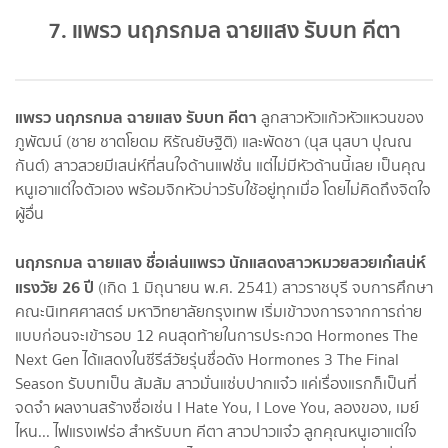
7. แพรว นฤภรกมล ฉายแสง รับบท คีตา
แพรว นฤภรกมล ฉายแสง รับบท คีตา
ลูกสาวหัวแก้วหัวแหวนของ
ภูพัฒน์ (ชาย ชาตโยดม หิรัณยัษฐิติ) และพัดชา (นุส นุสบา ปุณณ
กันต์) สาวสวยมีเสน่ห์ที่สนใจด้านแฟชั่น แต่ไม่มีหัวด้านนี้เลย เป็นคุณ
หนูเอาแต่ใจตัวเอง พร้อมจิกหัวบ่าวรับใช้อยู่ทุกเมื่อ โดยไม่คิดถึงจิตใจ
ผู้อื่น
นฤภรกมล ฉายแสง ชื่อเล่นแพรว นักแสดงสาวหมวยสวยเก๋เสน่ห์
แรงวัย 26 ปี
(เกิด 1 มิถุนายน พ.ศ. 2541) สาวราชบุรี จบการศึกษา
คณะนิเทศศาสตร์ มหาวิทยาลัยกรุงเทพ เริ่มเข้าวงการจากการถ่าย
แบบก่อนจะเข้ารอบ 12 คนสุดท้ายในการประกวด Hormones The
Next Gen ได้แสดงในซีรีส์วัยรุ่นชื่อดัง Hormones 3 The Final
Season รับบทเป็น ส้มส้ม สาวมั่นแซ่บปากแจ๋ว แค่เรื่องแรกก็เป็นที่
จดจำ ผลงานสร้างชื่อเช่น I Hate You, I Love You, ลองของ, เมย์
ไหน... ไฟแรงเฟร่อ สำหรับบท คีตา สาวปาวแจ๋ว ลูกคุณหนูเอาแต่ใจ