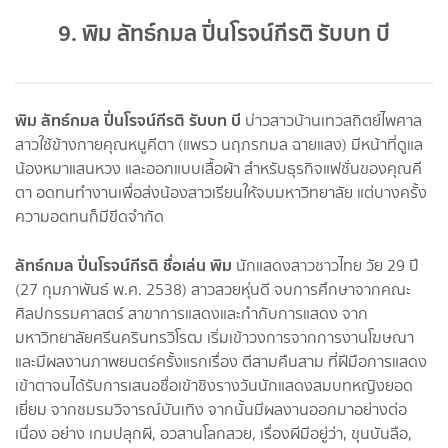
9. พิม ลัทธ์กมล ปิ่นโรจน์กีรติ รับบท บี
พิม ลัทธ์กมล ปิ่นโรจน์กีรติ รับบท บี
บ่าวสาวบ้านเทวสถิตย์ไพศาล
สาวใช้ข้างกายคุณหนูคีตา (แพรว นฤภรกมล ฉายแสง) มีหน้าที่ดูแล
น้องหมาแสนหวง และออกแบบเสื้อผ้า สำหรับธุรกิจแฟชั่นของคุณคี
ตา อดทนทำงานเพื่อส่งน้องสาวเรียนให้จบมหาวิทยาลัย แต่บางครั้ง
ความอดทนก็มีขีดจำกัด
ลัทธ์กมล ปิ่นโรจน์กีรติ ชื่อเล่น พิม
นักแสดงสาวชาวไทย วัย 29 ปี
(27 กุมภาพันธ์ พ.ศ. 2538) สาวสวยหุ่นดี จบการศึกษาจากคณะ
ศิลปกรรมศาสตร์ สาขาการแสดงและกำกับการแสดง จาก
มหาวิทยาลัยศรีนครินทรวิโรฒ เริ่มเข้าวงการจากการงานโฆษณา
และมีผลงานภาพยนตร์ครั้งแรกเรื่อง ตีสามคืนสาม ที่ฝีมือการแสดง
เข้าตาจนได้รับการเสนอชื่อเข้าชิงรางวันนักแสดงสมบทหญิงยอด
เยี่ยม จากชมรมวิจารณ์บันเทิง จากนั้นมีผลงานออกมาอย่างต่อ
เนื่อง อย่าง เกมปลุกผี, อวสานโลกสวย, เรื่องผีมีอยู่ว่า, ขุนบันลือ,