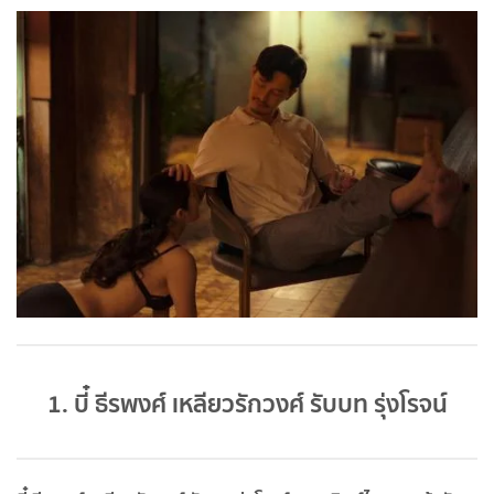
1. บี๋ ธีรพงศ์ เหลียวรักวงศ์ รับบท รุ่งโรจน์