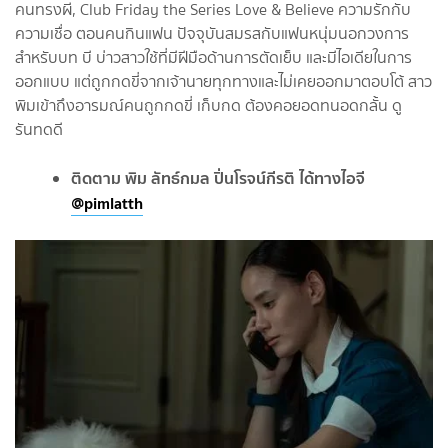
คนทรงผี, Club Friday the Series Love & Believe ความรักกับ
ความเชื่อ ตอนคนกินแฟน ปัจจุบันสมรสกับแฟนหนุ่มนอกวงการ
สำหรับบท บี บ่าวสาวใช้ที่มีฝีมือด้านการตัดเย็บ และมีไอเดียในการ
ออกแบบ แต่ถูกกดขี่จากเจ้านายทุกทางและไม่เคยออกมาตอบโต้ สาว
พิมเข้าถึงอารมณ์คนถูกกดขี่ เก็บกด ต้องคอยอดทนอดกลั้น ดู
รันทดดี
ติดตาม พิม ลัทธ์กมล ปิ่นโรจน์กีรติ ได้ทางไอจี
@pimlatth