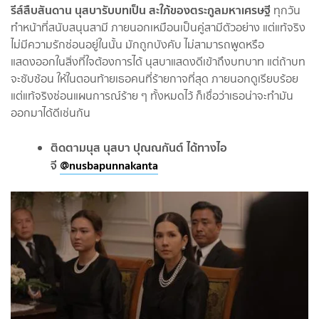
รีส์สืบสันดาน นุสบารับบทเป็น สะใภ้ของตระกูลมหาเศรษฐี
ทุกวัน
ทำหน้าที่สนับสนุนสามี ภายนอกเหมือนเป็นคู่สามีตัวอย่าง แต่แท้จริง
ไม่มีความรักซ่อนอยู่ในนั้น มักถูกบังคับ ไม่สามารถพูดหรือ
แสดงออกในสิ่งที่ใจต้องการได้ นุสบาแสดงดีเข้าถึงบทบาท แต่ถ้าบท
จะซับซ้อน ให้ในตอนท้ายเธอคนที่ร้ายกาจที่สุด ภายนอกดูเรียบร้อย
แต่แท้จริงซ่อนแผนการณ์ร้าย ๆ ทั้งหมดไว้ ก็เชื่อว่าเธอน่าจะทำมัน
ออกมาได้ดีเช่นกัน
ติดตามนุส นุสบา ปุณณกันต์ ได้ทางไอ
จี
@nusbapunnakanta