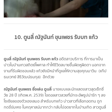
10. ตูนลี่ ณัฐนันท์ ขุนเพชร รับบท แก้ว
ตูนลี่ ณัฐนันท์ ขุนเพชร รับบท แก้ว
อดีตสาวบริการ ที่การมาเป็น
บ่าวในบ้านเทวสถิตย์ไพศาล ทำให้ชีวิตสบายขึ้นผิดหูผิดตา นอกจาก
งานที่รับผิดชอบแล้ว แก้วยังมีหน้าที่ดูแลให้ความสุขคุณมาวิน (แก๊ป
ธนเวทย์ สิริวัฒน์ธนกุล) อีกด้วย
ณัฐนันท์ ขุนเพชร ชื่อเล่น ตูนลี่
นางแบบและนักแสดงสาวสุดเซ็กซี่
วัย 28 ปี (เกิดพ.ศ. 2539) ไอดอลสาวสวยที่มักจะอัพรูปน่ารัก ๆ ลง
โซเชียลของตัวเองเสมอ สำหรับบทแก้ว บ่าวสาวที่เลือกอดทน ถูก
กดขี่ข่มเหง ในคฤหาสน์มากกว่า กลับไปอดยากในบ้านเกิด สาวตูนลี่