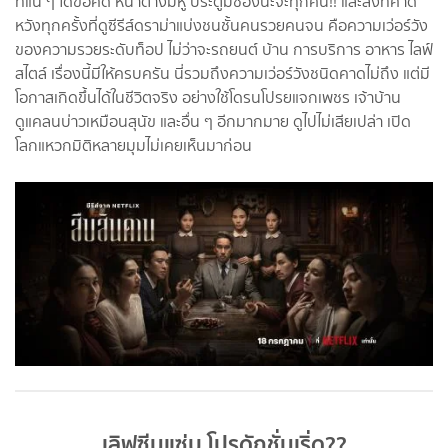
ที่แน่ ๆ ได้ข้อคิด หน้าต่างมีหู ประตูมีช่องนะจ๊ะทุกคน!! และสิ่งที่คาด
หวังทุกครั้งที่ดูซีรีส์ดราม่าแบ่งชนชั้นคนรวยคนจน คือความเว่อร์วัง
ของความรวยระดับท็อป ไม่ว่าจะรถยนต์ บ้าน การบริการ อาหาร ไลฟ์
สไตล์ เรื่องนี้มีให้ครบครัน นี่รวมถึงความเว่อร์วังชนิดคาดไม่ถึง แต่มี
โอกาสเกิดขึ้นได้ในชีวิตจริง อย่างใช้โดรนโปรยแจกเพชร เจ้าบ้าน
ดูแคลนบ่าวเหมือนสุนัข และอื่น ๆ อีกมากมาย ดูไปไม่เสียเปล่า เปิด
โลกแหวกมิติหลายมุมไม่เคยเห็นมาก่อน
เลิฟซีนแซ่บ โปรดักชั่นเริ่ด??