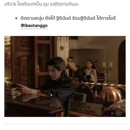
บริวาร โดยรับบทเป็น ขุน รอติดตามกันนะ
ติดตามหนุ่ม ตังโก้ ฐิตินันต์ รัตนฐิตินันต์ ได้ทางไอจี
@ibaotanggo