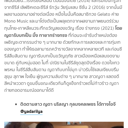
เพื่อนเฮี้ยน...โรงเรียนหลอน ตอนอจินไตย (2014) และเริ่มเป็นที่รู้จัก
จากซีรีส์ เลิฟซิคเดอะซีรีส์ รักวุ่น วัยรุ่นแสบ ซีซั่น 2 (2016) จากนั้นมี
ผลงานออกมาอย่างต่อเนื่อง หนึ่งในนั้นคือสมาชิกวง Gelato ค่าย
Mono Music และมาโด่งดังเป็นพลุแตกจากผลงานภาพยนตร์ร่วม
โดย
ทุนไทย-เกาหลีแนวระทึกขวัญสยองขวัญ เรื่อง ร่างทรง (2021)
ญดารับบทเป็น มิ้ง ทายาทร่างทรง
ที่ก่อนจะเข้ารับตำแหน่งต้อง
เผชิญชะตากรรมต่าง ๆ มากมาย ด้วยทักษะการแสดงและการทุ่มเท
ของญดา ทำให้เธอสามารถคว้ารางวัลจากหลากหลายเวที และก่อนซี
รีส์สืบสันดาน ญดารับบทเป็นขวัญฤทัย สาวเมืองเหนือแสนงดงาม
ขนาด คู่กับหนุ่มฮอต ไมกี้ ปณิธานในซีรีส์ชุดสุดปังเรื่อง ดวงใจเทว
พรหม ในซีรีส์สืบสันดาน ญดากับบทไข่มุก บ่าวรับใช้แสนเงียบขรึม
สุขุม สุภาพ ใจเย็น ผู้กุมความลับต่าง ๆ มากมาย สาวญดา แสดงดี
สีหน้าแววตา ดูขมขื่นขณะเดียวกันก็ดูแข็งกร้าวแต่ไม่ก้าวร้าว ญดา
ถ่ายทอดอารมณ์ออกมาได้ดี
ติดตามสาว ญดา นริลญา กุลมงคลเพชร ได้ทางไอจี
@yadarilya