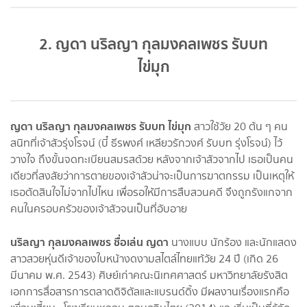
2. ญดา นริลญา กุลมงคลเพชร รับบท
ไข่มุก
ญดา นริลญา กุลมงคลเพชร รับบท ไข่มุก
สาวใช้วัย 20 ต้น ๆ คน
สนิทที่เจ้าสัวรุ่งโรจน์ (บี๋ ธีรพงศ์ เหลียวรักวงศ์ รับบท รุ่งโรจน์) ไว้
วางใจ ถึงขั้นจดทะเบียนสมรสด้วย หลังจากเจ้าสัวจากไป เธอเป็นคน
เดียวที่สงสัยว่าการตายของเจ้าสัวน่าจะเป็นการฆาตกรรม เป็นเหตุให้
เธอตัดสินใจไม่จากไปไหน เพื่อรอให้มีการสืบสวนคดี จึงถูกรังแกจาก
คนในครอบครัวของเจ้าสัวจนเป็นที่อับอาย
นริลญา กุลมงคลเพชร ชื่อเล่น ญดา
นางแบบ นักร้อง และนักแสดง
สาวสวยหุ่นดีเจ้าของใบหน้างดงามสไตล์ไทยแท้วัย 24 ปี (เกิด 26
มีนาคม พ.ศ. 2543) ศิษย์เก่าคณะนิเทศศาสตร์ มหาวิทยาลัยรังสิต
เอกการสื่อสารการตลาดดิจิตัลและแบรนด์ดิ้ง มีผลงานเรื่องแรกคือ