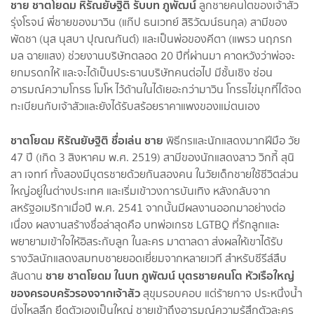
ชาย ชาตโยดม
หิรัณยัษฐิติ
รับบท ภู
พัฒน์
ลูกชายคนโตของเจ้าสัว
รุ่งโรจน์ พี่ชายของมาวิน (แก๊ป ธนเวทย์ สิริวัฒน์ธนกุล) สามีของ
พัดชา (นุส นุสบา ปุณณกันต์) และเป็นพ่อของคีตา (แพรว นฤภรก
มล ฉายแสง) ช่วยงานบริษัทตลอด 20 ปีที่ผ่านมา คาดหวังว่าพ่อจะ
ยกมรดกให้ และจะได้เป็นประธานบริษัทคนต่อไป มีชั้นเชิง ซ่อน
อารมณ์ความโกรธ โมโห ไว้ด้านในได้เยอะกว่ามาวิน โกรธไข่มุกที่ได้จด
ทะเบียนกับเจ้าสัวและยังได้รับสร้อยราคาแพงของแม่ตนเอง
ชาตโยดม
หิรัณยัษฐิติ
ชื่อเล่น ชาย
พิธีกรและนักแสดงมากฝีมือ วัย
47 ปี (เกิด 3 สิงหาคม พ.ศ. 2519) สามีของนักแสดงสาว วิกกี้ สุนิ
สา เจทท์ ทั้งสองมีบุตรชายด้วยกันสองคน ในวัยเด็กชายใช้ชีวิตส่วน
ใหญ่อยู่ในต่างประเทศ และเริ่มเข้าวงการบันเทิง หลังกลับจาก
สหรัฐอเมริกาเมื่อปี พ.ศ. 2541 จากนั้นมีผลงานออกมาอย่างต่อ
เนื่อง ผลงานสร้างชื่อล่าสุดคือ บทพ่อเกรซ LGTBQ ที่รักลูกและ
พยายามเข้าใจให้อิสระกับลูก ในละคร มาตาลดา ส่งผลให้เขาได้รับ
รางวัลนักแสดงสมทบชายยอดเยี่ยมจากหลายเวที สำหรับซีรีส์สืบ
ชาย ชาตโยดม ในบท ภูพัฒน์ บุตรชายคนโต หัวเรือใหญ่
สันดาน
ของครอบครัวรองจากเจ้าสัว
สุขุมรอบคอบ แต่ร้ายกาจ ประหนึ่งน้ำ
นิ่งไหลลึก ยึดตัวเองเป็นใหญ่ ชายเข้าถึงอารมณ์ความรู้สึกตัวละคร