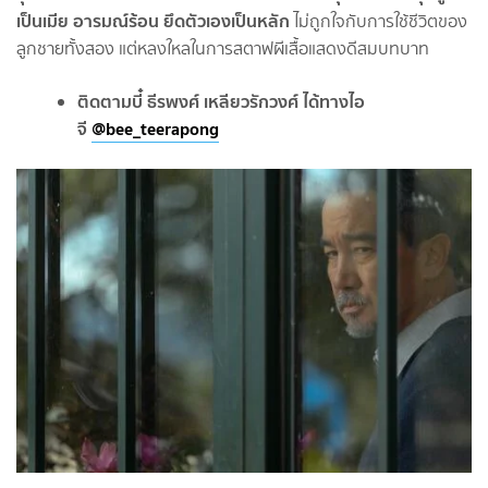
เป็นเมีย อารมณ์ร้อน ยึดตัวเองเป็นหลัก
ไม่ถูกใจกับการใช้ชีวิตของ
ลูกชายทั้งสอง แต่หลงใหลในการสตาฟผีเสื้อ
แสดงดีสมบทบาท
ติดตามบี๋ ธีรพงศ์ เหลียวรักวงศ์ ได้ทางไอ
จี
@bee_teerapong