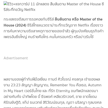
สืบสันดาน หรือ Master of the
กระแสแรงดีสมการรอคอยกับซีรีส์
House (2024)
ซีรีส์ไทยแนวดราม่าระทึกขวัญจาก Netflix เรื่องราว
การค้นหาความจริงสาเหตุการตายของเจ้าสัว ผู้กุมบังเหียนธุรกิจค้า
เพชรอันยิ่งใหญ่ คนร้ายคือใคร คนในครอบครัว หรือบ่าวรับใช้
Advertisement
ผลงานของผู้กำกับฝีมือเยี่ยม กานต์ ศิวโรจณ์ คงสกุล เจ้าของผล
งาน 23:23 สัญญา สัญญาณ, Remember You คือเธอ, Autumn
in My Heart เวอร์ชั่นไทย และ ที่รัก Eternity ขนทัพนักแสดงมา
อย่างคับคั่ง นำทัพโดย บี๋ ธีรพงศ์ เหลียวรักวงศ์, ชาย ชาตโยดม
หิรัณยัษฐิติ, แก๊ป ธนเวทย์ สิริวัฒน์ธนกุล, ญดา นริลญา กุลมงคล