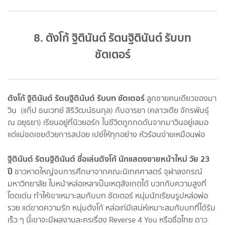
8. ตังโก้ ฐิตินันต์ รัตนฐิตินันต์ รับบท
ชัตเตอร์
ตังโก้ ฐิตินันต์ รัตนฐิตินันต์ รับบท ชัตเตอร์
ลูกชายคนเดียวของมา
วิน (แก๊ป ธนเวทย์ สิริวัฒน์ธนกุล) กับอารยา (คลาวเดีย จักรพันธุ์
ณ อยุธยา) เรียนอยู่ที่นิวยอร์ก ในชีวิตถูกกดดันจากมาวินอยู่เสมอ
แต่แม่ชดเชยด้วยการสปอย เปย์ให้ทุกอย่าง หัวร้อนง่ายเหมือนพ่อ
ฐิตินันต์ รัตนฐิตินันต์ ชื่อเล่นตังโก้ นักแสดงชายหน้าใหม่ วัย 23
ปี
ชาวหาดใหญ่
จบการศึกษาจากคณะนิเทศศาสตร์ จุฬาลงกรณ์
มหาวิทยาลัย ใบหน้าหล่อเหลาเป็นเหตุสังเกตได้ บวกกับความสูงที่
โดดเด่น ทำให้เขาเหมาะสมกับบท ชัตเตอร์ หนุ่มนักเรียนรูปหล่อพ่อ
รวย แต่ขาดความรัก หนุ่มตังโก้ หล่อเท่มีเสน่ห์เหมาะสมกับบทที่ได้รับ
เร็ว ๆ นี้เขาจะมีผลงานละครเรื่อง Reverse 4 You หรือชื่อไทย ดาว