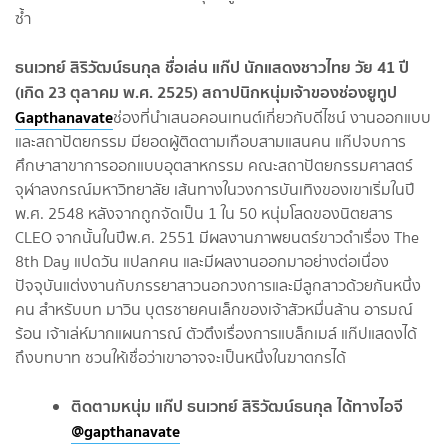
ซ้ำ
ธนเวทย์ สิริวัฒน์ธนกุล ชื่อเล่น แก๊ป นักแสดงชาวไทย วัย 41 ปี
(เกิด 23 ตุลาคม พ.ศ. 2525) สถาปนิกหนุ่มเจ้าของช่องยูทูป
Gapthanavate
ช่องที่นำเสนอคอนเทนต์เกี่ยวกับดีไซน์ งานออกแบบ
และสถาปัตยกรรม มียอดผู้ติดตามเกือบสามแสนคน แก๊ปจบการ
ศึกษาสาขาการออกแบบอุตสาหกรรม คณะสถาปัตยกรรมศาสตร์
จุฬาลงกรณ์มหาวิทยาลัย เส้นทางในวงการบันเทิงของเขาเริ่มในปี
พ.ศ. 2548 หลังจากถูกจัดเป็น 1 ใน 50 หนุ่มโสดของนิตยสาร
CLEO จากนั้นในปีพ.ศ. 2551 มีผลงานภาพยนตร์ขาวดำเรื่อง The
8th Day แปดวัน แปลกคน และมีผลงานออกมาอย่างต่อเนื่อง
ปัจจุบันแต่งงานกับภรรยาสาวนอกวงการและมีลูกสาวด้วยกันหนึ่ง
คน สำหรับบท มาวิน บุตรชายคนเล็กของเจ้าสัวหมื่นล้าน อารมณ์
ร้อน เจ้าเล่ห์มากแผนการณ์ ตัวตึงเรื่องการแบล็กเมล์ แก๊ปแสดงได้
ถึงบทบาท ชวนให้เชื่อว่าเขาอาจจะเป็นหนึ่งในฆาตกรได้
ติดตามหนุ่ม แก๊ป ธนเวทย์ สิริวัฒน์ธนกุล ได้ทางไอจี
@gapthanavate