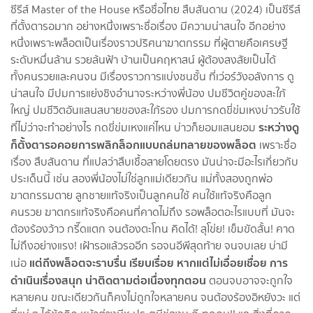
ซีรีส์ Master of the House หรือชื่อไทย สืบสันดาน (2024) เป็นซีรีส์
ที่ตั้งตารอมาก อย่างหนึ่งเพราะชื่อเรื่อง มีความน่าสนใจ อีกอย่าง
หนึ่งเพราะพล็อตเป็นเรื่องราวปริศนาฆาตกรรม ที่ผู้ตายคือเศรษฐี
ระดับหมื่นล้าน รวยล้นฟ้า บ้านเป็นคฤหาสน์ ผู้ต้องสงสัยเป็นได้
ทั้งคนรวยและคนจน มีเรื่องราวการแบ่งชนชั้น ที่เว่อร์วังอลังการ ดู
น่าสนใจ มีปมการแย่งชิงอำนาจระหว่างพี่น้อง ปมชีวิตคู่ของสะใภ้
ใหญ่ ปมชีวิตอันแสนสบายของสะใภ้รอง ปมการกดขี่ข่มเหงบ่าวรับใช้
ระหว่างดู
ที่ไม่ว่าจะทำอย่างไร กดขี่ข่มเหงแค่ไหน บ่าวก็ยอมแสนยอม
ก็ตั้งตารอคอยการพลิกล็อกแบบถล่มทลายของพล็อต
เพราะชื่อ
เรื่อง สืบสันดาน ที่แปลว่าสืบเชื้อสายโดยตรง มันน่าจะมีอะไรเกี่ยวกับ
ประเด็นนี้ เช่น สองพี่น้องไม่ใช่ลูกแม่เดียวกัน แม่ทั้งสองถูกพ่อ
ฆาตกรรมตาย ลูกชายแท้จริงเป็นลูกคนใช้ คนใช้แท้จริงคือลูก
คนรวย ฆาตกรแท้จริงคือคนที่คาดไม่ถึง รอพล็อตอะไรแบบที่ มันจะ
ต้องร้องว้าว กรี๊ดแตก จนต้องตะโกน คิดได้! สุโข่ย! เข็มขัดสั้น! คาด
ไม่ถึงอย่างแรง! เฝ้ารอแล้วรออีก รอจนอีพีสุดท้าย จนจบเลย บ่ามี
แต่ถึงพล็อตจะราบรื่น เรียบเรื่อย หากแต่ไม่เอื่อยเชื่อย การ
เน่อ
ดำเนินเรื่องสนุก น่าติดตามต่อเนื่องทุกตอน
ตอนจบอาจจะถูกใจ
หลายคน ขณะเดียวกันก็คงไม่ถูกใจหลายคน จนต้องร้องอิหยังวะ แต่