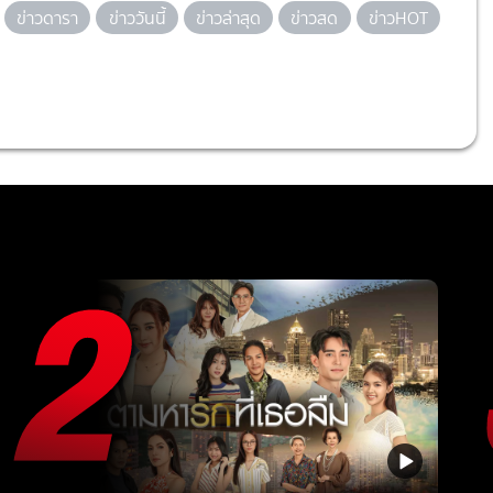
ข่าวดารา
ข่าววันนี้
ข่าวล่าสุด
ข่าวสด
ข่าวHOT