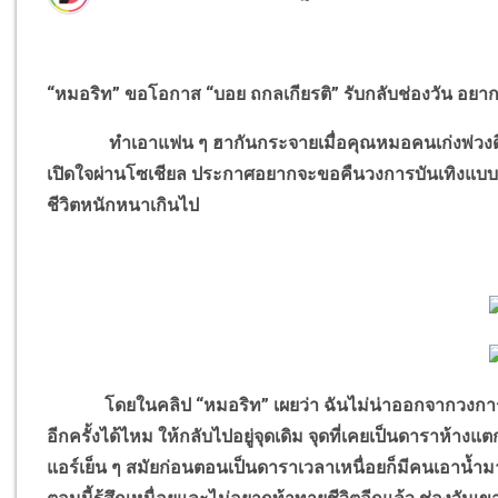
“หมอริท” ขอโอกาส “บอย ถกลเกียรติ” รับกลับช่องวัน อยากก
ทำเอาแฟน ๆ ฮากันกระจายเมื่อคุณหมอคนเก่งพ่วงดีกรีอ
เปิดใจผ่านโซเชียล ประกาศอยากจะขอคืนวงการบันเทิงแบบเต็
ชีวิตหนักหนาเกินไป
โดยในคลิป “หมอริท” เผยว่า ฉันไม่น่าออกจากวงการเลย
อีกครั้งได้ไหม ให้กลับไปอยู่จุดเดิม จุดที่เคยเป็นดาราห้
แอร์เย็น ๆ สมัยก่อนตอนเป็นดาราเวลาเหนื่อยก็มีคนเอาน้ำม