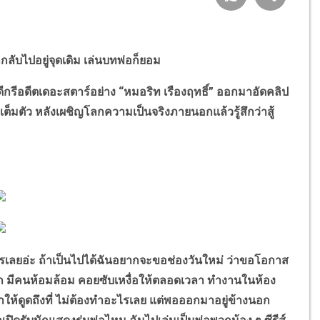
ลับไปอยู่จุดเดิม เล่นบทพ่อก็ยอม
ดีตเดอะสตาร์อย่าง “หมอริท เรืองฤทธิ์” ออกมาอัดคลิป
มตัว หลังเผชิญโลกความเป็นจริงภายนอกแล้วรู้สึกว่าสู้
อ่ะ ถ้าเป็นไปได้ฉันอยากจะขอช่องวันใหม่ ว่าขอโอกาส
างแตก มีคนห้อมล้อม คอยซับเหงื่อให้ตลอดเวลา ทำงานในห้อง
าให้ดูดถึงที่ ไม่ต้องทำอะไรเลย แต่พอออกมาอยู่ข้างนอก