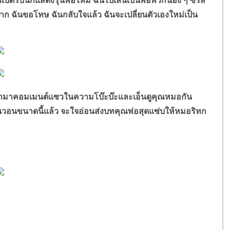
าเปิดรับนักแสดงรุ่นพ่อไหม ฉันไปเล่นเป็นพ่อพวกน้อง ๆ ซีรีส์
งมาก ฉันขอโทษ ฉันกลับใจแล้ว ฉันจะเปลี่ยนตัวเองใหม่เป็น
มาคอมเมนต์แซวในความโบ๊ะบ๊ะและเอ็นดูคุณหมอกัน
อ้อนวอนขนาดนี้แล้ว จะใจอ่อนส่งบทคุณพ่อสุดแซ่บให้หมอริทก