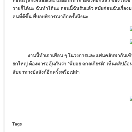
ตอนนี้รู้สึกเหนื่อยและไม่อยากท้าทายชีวิตอีกแล้ว ช่องวันเข
วายก็ได้นะ ฉันทำได้นะ ตอนนี้ฉันรับแล้ว สมัยก่อนฉันเรื่อ
คนที่ดีขึ้น พี่บอยพิจารณาอีกครั้งนึงนะ
งานนี้ทำเอาเพื่อน ๆ ในวงการและแฟนคลับพากันเข้า
ยกใหญ่ ต้องมารอลุ้นกันว่า "พี่บอย ถกลเกียรติ" เห็นคลิป
ลับมาทวงบัลลังก์อีกครั้งหรือเปล่า
Tags