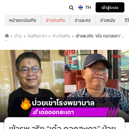
TH
เข้าสู่ระบบ
หน้าแรกบันเทิง
ข่าวบันเทิง
ข่าวละคร
ข่าวหนัง
รี
อ่าน
บันเทิงดารา
ข่าวบันเทิง
เข้ารพ.จริง “เด๋อ ดอกสะเดา”
ป่วยหนัก
เข้ารพ.จริง “เด๋อ ดอกสะเดา” ป่วย