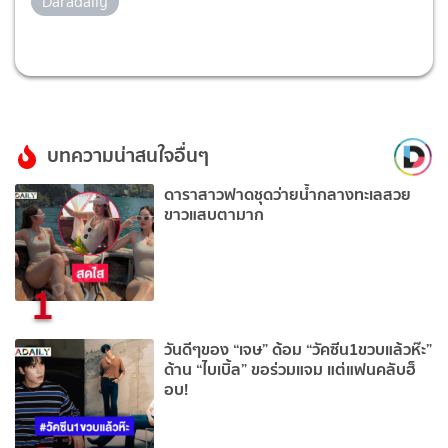
Daradaily
บทความน่าสนใจอื่นๆ
ดาราสาวฟาดชุดว่ายน้ำกลางทะเลสวย
ขาวแสบตามาก
1
วันดีๆของ “เจษ” ด้อม “วัคซีน1ขวบแล้วห๊ะ”
ด้าน “ไบเบิ้ล” ขอร่วมแจม แต่แฟนคลับฮ็
อบ!