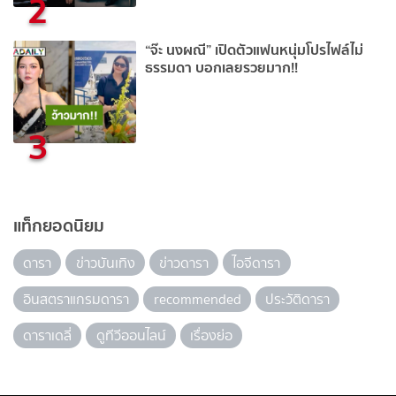
2
“จ๊ะ นงผณี” เปิดตัวแฟนหนุ่มโปรไฟล์ไม่
ธรรมดา บอกเลยรวยมาก!!
3
แท็กยอดนิยม
ดารา
ข่าวบันเทิง
ข่าวดารา
ไอจีดารา
อินสตราแกรมดารา
recommended
ประวัติดารา
ดาราเดลี่
ดูทีวีออนไลน์
เรื่องย่อ