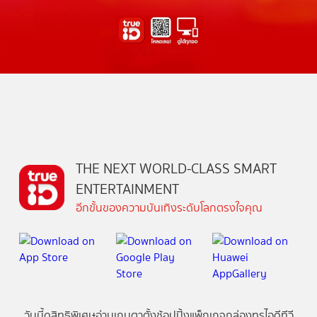
THE NEXT WORLD-CLASS SMART
ENTERTAINMENT
อีกขั้นของความบันเทิงระดับโลกตรงใจคุณ
วันนี้
ดู
สิทธิพิเศษ
อ่าน
เกม
ตาตั้ง
ช้อปปิ้ง
แพ็กเกจ
กล่องทรูไอดีทีวี