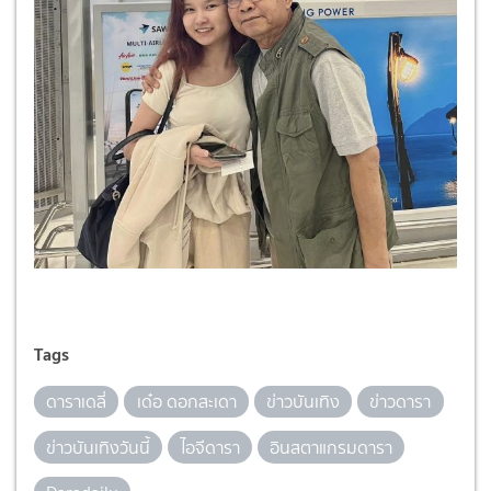
Tags
ดาราเดลี่
เด๋อ ดอกสะเดา
ข่าวบันเทิง
ข่าวดารา
ข่าวบันเทิงวันนี้
ไอจีดารา
อินสตาแกรมดารา