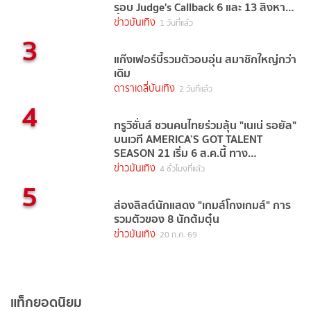
รอบ Judge's Callback 6 และ 13 สิงหาคม
นี้
ข่าวบันเทิง
1 วันที่แล้ว
3
แก๊งเฟอร์บี้รวมตัวอบอุ่น สมาชิกใหญ่กว่า
เดิม
ดาราเดลี่บันเทิง
2 วันที่แล้ว
4
ทรูวิชั่นส์ ชวนคนไทยร่วมลุ้น "เนเน่ รอยัล"
บนเวที AMERICA’S GOT TALENT
SEASON 21 เริ่ม 6 ส.ค.นี้ ทาง
TrueVisions NOW
ข่าวบันเทิง
4 ชั่วโมงที่แล้ว
5
ส่องลิสต์นักแสดง "เกมส์โกงเกมส์" การ
รวมตัวของ 8 นักต้มตุ๋น
ข่าวบันเทิง
20 ก.ค. 69
แท็กยอดนิยม