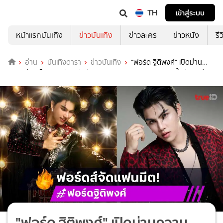
TH
เข้าสู่ระบบ
หน้าแรกบันเทิง
ข่าวบันเทิง
ข่าวละคร
ข่าวหนัง
รี
อ่าน
บันเทิงดารา
ข่าวบันเทิง
"ฟอร์ด ฐิติพงศ์" เปิดม่าน
ความม่วนเต็มสเตจ จัดแฟนมีต "FORTASTIC FIELD FEST" ในธีมลูกทุ่ง
บรอดเวย์ 30 พ.ย.นี้
"ฟอร์ด ฐิติพงศ์" เปิดม่านความ