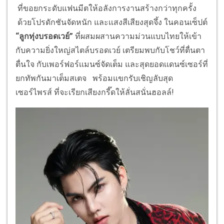
ที่ขอยกระดับแฟนมีตให้อลังการงานสร้างกว่าทุกครั้ง
ด้วยโปรดักชันจัดหนัก และเเสงสีเสียงสุดจึ้ง ในคอนเซ็ปต์
“ลูกทุ่งบรอดเวย์”
ที่ผสมผสานความม่วนแบบไทยให้เข้า
กับความยิ่งใหญ่สไตล์บรอดเวย์ เตรียมพบกับโชว์ที่ตื่นตา
ตื่นใจ กับเพอร์ฟอร์เเมนซ์จัดเต็ม และสุดยอดเเดนซ์เซอร์ที่
ยกทัพกันมาเต็มสเตจ พร้อมแขกรับเชิญลับสุด
เซอร์ไพรส์ ที่จะเรียกเสียงกรี๊ดให้ลั่นสนั่นฮอลล์!