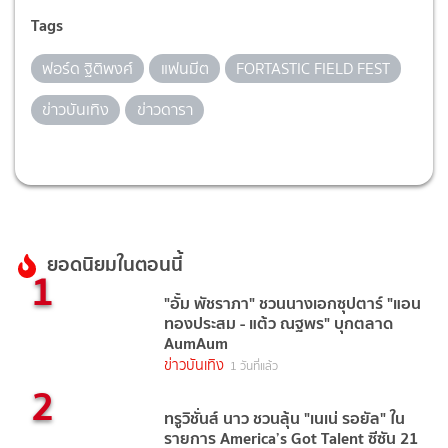
Tags
ฟอร์ด ฐิติพงศ์
แฟนมีต
FORTASTIC FIELD FEST
ข่าวบันเทิง
ข่าวดารา
ยอดนิยมในตอนนี้
1
"อั้ม พัชราภา" ชวนนางเอกซุปตาร์ "แอน
ทองประสม - แต้ว ณฐพร" บุกตลาด
AumAum
ข่าวบันเทิง
1 วันที่แล้ว
2
ทรูวิชั่นส์ นาว ชวนลุ้น "เนเน่ รอยัล" ใน
รายการ America’s Got Talent ซีซัน 21