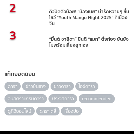
2
คิวปิดตัวน้อย! “น้องเนย” น่ารักหวานๆ ขึ้น
โชว์ “Youth Mango Night 2025” ที่เมือง
จีน
3
“มิ้นต์ ชาลิดา” ยินดี “แมท” ตั้งท้อง ยันยัง
ไม่พร้อมเลี้ยงลูกเอง
แท็กยอดนิยม
ดารา
ข่าวบันเทิง
ข่าวดารา
ไอจีดารา
อินสตราแกรมดารา
ประวัติดารา
recommended
ดูทีวีออนไลน์
ดาราเดลี่
เรื่องย่อ