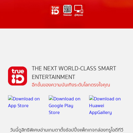
THE NEXT WORLD-CLASS SMART
ENTERTAINMENT
อีกขั้นของความบันเทิงระดับโลกตรงใจคุณ
วันนี้
ดู
สิทธิพิเศษ
อ่าน
เกม
ตาตั้ง
ช้อปปิ้ง
แพ็กเกจ
กล่องทรูไอดีทีวี