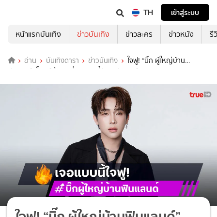
TH
เข้าสู่ระบบ
หน้าแรกบันเทิง
ข่าวบันเทิง
ข่าวละคร
ข่าวหนัง
รี
อ่าน
บันเทิงดารา
ข่าวบันเทิง
ใจฟู! “บิ๊ก ผู้ใหญ่บ้าน
ฟินแลนด์” โพสต์ถึงเพจที่เคยแอนตี้หันมาซัพพอร์ต
ใจฟู! “บิ๊ก ผู้ใหญ่บ้านฟินแลนด์”