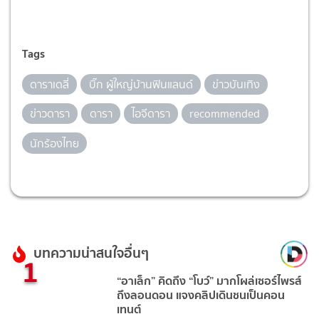
Tags
ดาราเดลี่
บิ๊ก ผู้ใหญ่บ้านฟินแลนด์
ข่าวบันเทิง
ข่าวดารา
ดารา
ไอจีดารา
recommended
นักร้องไทย
บทความน่าสนใจอื่นๆ
1
“อาเล็ก” คิดถึง “โบว์” มากโผล่เซอร์ไพรส์
ถึงลอนดอน แจงคลิปเดินชนเป็นคอน
เทนต์