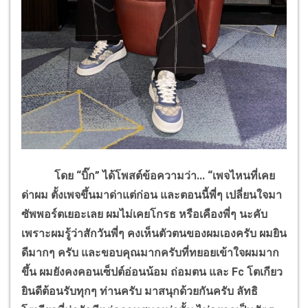
โดย “บิ๊ก” ได้โพสต์ข้อความว่า... “เพจไหนที่เคย
ด่าผม ตั้งเพจขึ้นมาด่าแต่ก่อน และตอนนี้พี่ๆ
เปลี่ยนใจมา
ซัพพอร์ตเยอะเลย ผมไม่เคยโกรธ หรือเคืองพี่ๆ
นะคับ
เพราะผมรู้ว่าสักวันพี่ๆ คงเห็นตัวตนของผมเองครับ
ผมยิน
ดีมากๆ ครับ และขอบคุณมากครับที่ทยอยเข้าใจผมมาก
ขึ้น ผมยังคงคอนเซ็ปต์อ่อนน้อม ถ่อมตน และ
Fc
โตเกียว
ยินดีต้อนรับทุกๆ ท่านครับ มาสนุกด้วยกันครับ ลัทธิ