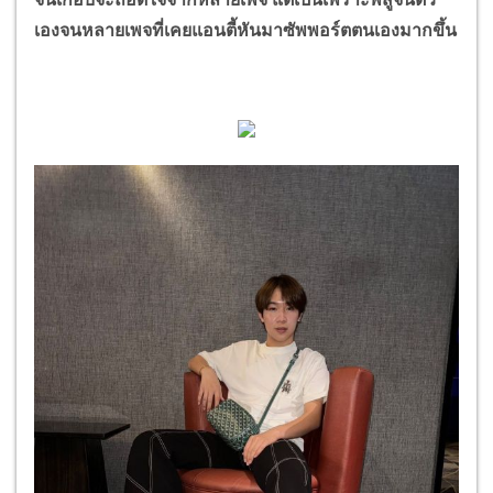
เองจนหลายเพจที่เคยแอนตี้หันมาซัพพอร์ตตนเองมากขึ้น