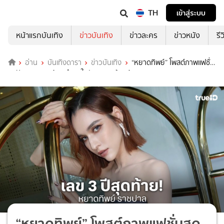
TH
เข้าสู่ระบบ
หน้าแรกบันเทิง
ข่าวบันเทิง
ข่าวละคร
ข่าวหนัง
รี
อ่าน
บันเทิงดารา
ข่าวบันเทิง
“หยาดทิพย์” โพสต์ภาพแฟชั่น
สุดปังจาก AI พร้อมคำขอในวัยเลข 3 ปีสุดท้าย
“หยาดทิพย์” โพสต์ภาพแฟชั่นสุด