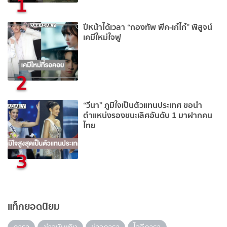
1
ปีหน้าได้เวลา “กองทัพ พีค-เก๋ไก๋” พิสูจน์
เคมีใหม่ใจฟู
2
“วีนา” ภูมิใจเป็นตัวแทนประเทศ ขอนำ
ตำแหน่งรองชนะเลิศอันดับ 1 มาฝากคน
ไทย
3
แท็กยอดนิยม