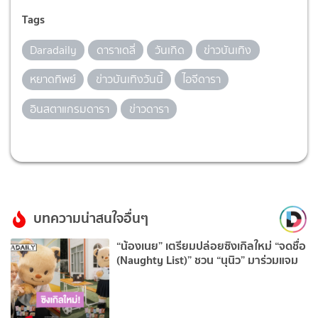
Tags
Daradaily
ดาราเดลี่
วันเกิด
ข่าวบันเทิง
หยาดทิพย์
ข่าวบันเทิงวันนี้
ไอจีดารา
อินสตาแกรมดารา
ข่าวดารา
บทความน่าสนใจอื่นๆ
“น้องเนย” เตรียมปล่อยซิงเกิลใหม่ “จดชื่อ
(Naughty List)” ชวน “นุนิว” มาร่วมแจม