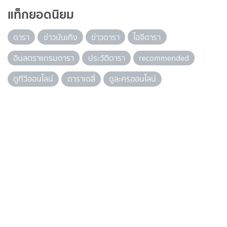
แท็กยอดนิยม
ดารา
ข่าวบันเทิง
ข่าวดารา
ไอจีดารา
อินสตราแกรมดารา
ประวัติดารา
recommended
ดูทีวีออนไลน์
ดาราเดลี่
ดูละครออนไลน์