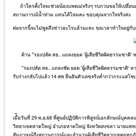
ถ้าใครตั้งใจจะช่วยน้องแพดเม่จริงๆ รบกวนขอให้เปลี่ยนเ
สถานการณ์น้ำท่วม แทนได้ไหมคะ
ขอบคุณจากใจจริงค่ะ
ต่อจากนี้จะไม่พูดถึงข่าวอะไรแล้วนะคะ ขอเวลาทำใจอยู่ก
ด้าน
“
รองปลัด สธ.. แถลงยอด
‘
ผู้เสียชีวิตผิดธรรมชาติ
’
ห
“
รองปลัด สธ..
แถลงชัด ยอด
‘
ผู้เสียชีวิตผิดธรรมชาติ
’
หา
รับร่างกลับไปแล้ว 14 ศพ ยืนยันตัวเลขจริงต่ำกว่ากระแสโซเ
เมื่ิอวันที่ 29 พ.ย.68 ที่ศูนย์ปฏิบัติการพิสูจน์เอกลักษณ์
วิทยาเขตหาดใหญ่ อำเภอหาดใหญ่ จังหวัดสงขลา นายแพทย์
สัมภาษณ์ถึงสถานการณ์และจำนวนผู้เสียชีวิตจากเหตุอุทกภัย