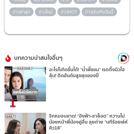
ข่าวล่าสุด
ข่าวใหม่
ข่าวHOT
ข่าวบันเทิงวันนี้
บทความน่าสนใจอื่นๆ
อะไรก็เกิดขึ้นได้! “น้ำผึ้งขม” เรตติ้งนิวไฮ
ลุ้น! ติดอันดับสูงสุดของปี
1
จิกหมอนขาด! “อิงฟ้า-ชาล็อต” หวานไม่
น้อยหน้าพี่น้องคู่อื่น ลุยถ่าย “นทีร้อยเล่ห์
คิว18”