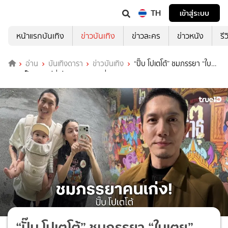
TH
เข้าสู่ระบบ
หน้าแรกบันเทิง
ข่าวบันเทิง
ข่าวละคร
ข่าวหนัง
รี
อ่าน
บันเทิงดารา
ข่าวบันเทิง
“ปั๊บ โปเตโต้” ชมภรรยา “ใบ
เตย” เป็นคุณแม่ที่เก่ง เบรกลูกคนที่ 2
“ปั๊บ โปเตโต้” ชมภรรยา “ใบเตย”