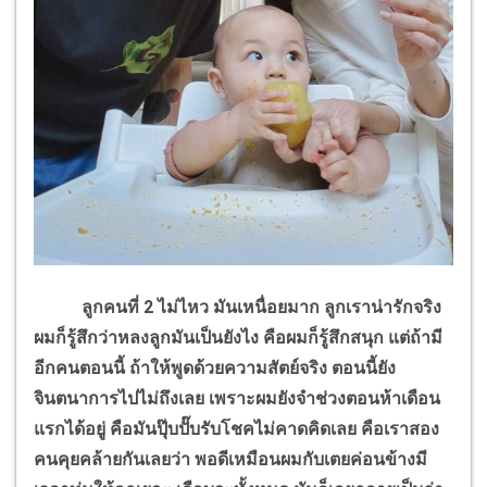
ลูกคนที่ 2 ไม่ไหว มันเหนื่อยมาก ลูกเราน่ารักจริง
ผมก็รู้สึกว่าหลงลูกมันเป็นยังไง คือผมก็รู้สึกสนุก แต่ถ้ามี
อีกคนตอนนี้ ถ้าให้พูดด้วยความสัตย์จริง ตอนนี้ยัง
จินตนาการไปไม่ถึงเลย เพราะผมยังจำช่วงตอนห้าเดือน
แรกได้อยู่ คือมันปุ๊บปั๊บรับโชคไม่คาดคิดเลย คือเราสอง
คนคุยคล้ายกันเลยว่า พอดีเหมือนผมกับเตยค่อนข้างมี