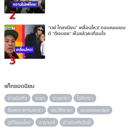
2
“เวย์ ไทเทเนียม” เคลื่อนไหว! ตอบคอมเมน
ต์ “ดีเจบอย” เห็นแล้วสะเทือนใจ
3
แท็กยอดนิยม
ข่าวบันเทิง
ดารา
ข่าวดารา
ไอจีดารา
อินสตราแกรมดารา
ประวัติดารา
recommended
ดูทีวีออนไลน์
ดาราเดลี่
ข่าวบันเทิงวันนี้