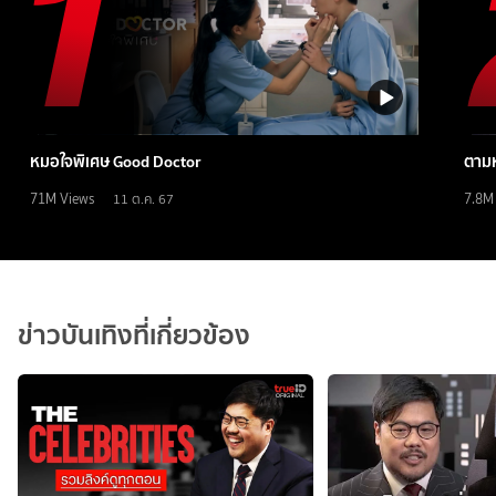
หมอใจพิเศษ Good Doctor
ตามห
71M
Views
7.8M
11 ต.ค. 67
ข่าวบันเทิงที่เกี่ยวข้อง