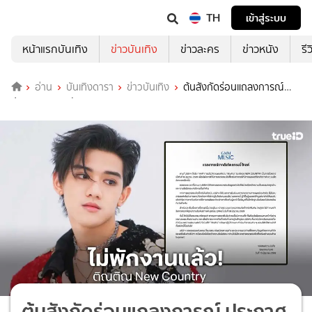
TH
เข้าสู่ระบบ
หน้าแรกบันเทิง
ข่าวบันเทิง
ข่าวละคร
ข่าวหนัง
รี
อ่าน
บันเทิงดารา
ข่าวบันเทิง
ต้นสังกัดร่อนแถลงการณ์
ประกาศยกเลิกพักงาน “ติณติณ New Country”
ต้นสังกัดร่อนแถลงการณ์ ประกาศ