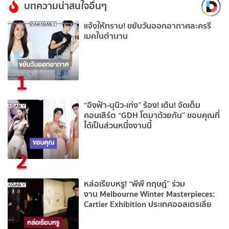
บทความน่าสนใจอื่นๆ
แจ้งให้ทราบ! ขยับวันออกอากาศละครรี
เมคในตำนาน
1
“อิงฟ้า-นุนิว-เก่ง” ร้อง! เต้น! จัดเต็ม
คอนเสิร์ต “GDH โตมาด้วยกัน” ขอบคุณที่
ได้เป็นส่วนหนึ่งงานนี้
2
หล่อเรียบหรู! “พีพี กฤษฏ์” ร่วม
งาน Melbourne Winter Masterpieces:
Cartier Exhibition ประเทศออสเตรเลีย