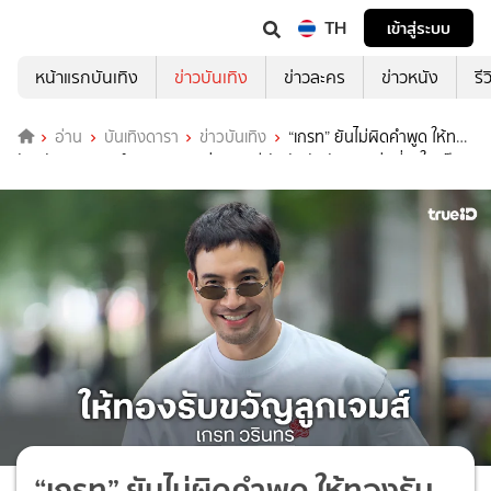
TH
เข้าสู่ระบบ
หน้าแรกบันเทิง
ข่าวบันเทิง
ข่าวละคร
ข่าวหนัง
รี
อ่าน
บันเทิงดารา
ข่าวบันเทิง
“เกรท” ยันไม่ผิดคำพูด ให้ทอง
รับขวัญลูก “เจมส์จิ” บินเสริมหล่อเกาหลี จัดอันดับตัวเองหล่อที่ 2 ในแก๊ง
คนดี
“เกรท” ยันไม่ผิดคำพูด ให้ทองรับ