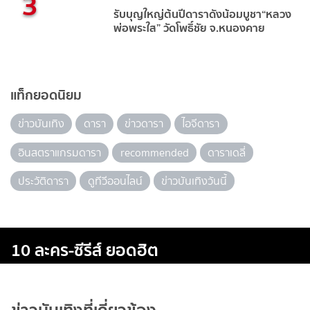
3
รับบุญใหญ่ต้นปีดาราดังน้อมบูชา“หลวง
พ่อพระใส” วัดโพธิ์ชัย จ.หนองคาย
แท็กยอดนิยม
ข่าวบันเทิง
ดารา
ข่าวดารา
ไอจีดารา
อินสตราแกรมดารา
recommended
ดาราเดลี่
ประวัติดารา
ดูทีวีออนไลน์
ข่าวบันเทิงวันนี้
10 ละคร-ซีรีส์ ยอดฮิต