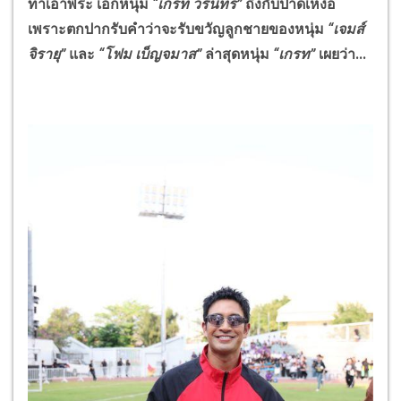
ทำเอาพระ เอกหนุ่ม
“เกรท วรินทร”
ถึงกับปาดเหงื่อ
เพราะตกปากรับคำว่าจะรับขวัญลูกชายของหนุ่ม
“เจมส์
จิรายุ”
และ
“โฟม เบ็ญจมาส”
ล่าสุดหนุ่ม
“เกรท”
เผยว่า...