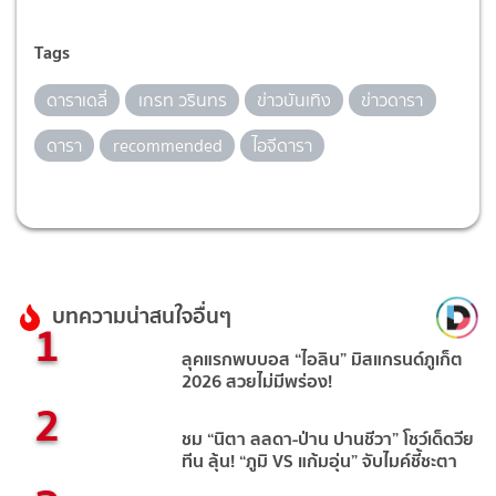
Tags
ดาราเดลี่
เกรท วรินทร
ข่าวบันเทิง
ข่าวดารา
ดารา
recommended
ไอจีดารา
บทความน่าสนใจอื่นๆ
1
ลุคแรกพบบอส “ไอลิน” มิสแกรนด์ภูเก็ต
2026 สวยไม่มีพร่อง!
2
ชม “นิตา ลลดา-ป่าน ปานชีวา” โชว์เด็ดวีย
ทีน ลุ้น! “ภูมิ VS แก้มอุ่น” จับไมค์ชี้ชะตา