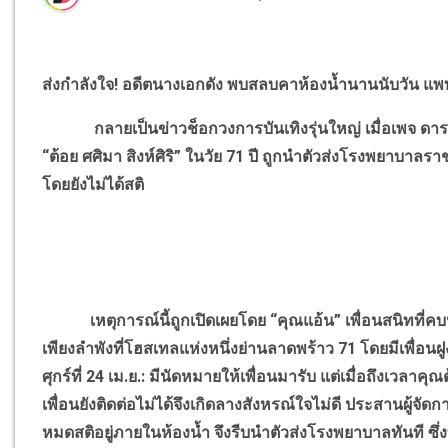
ส่งกำลังใจ! อดีตนางเอกดัง พบสลบคาห้องน้ำนานนับวัน แพ
กลายเป็นข่าวช็อกวงการบันเทิงรุ่นใหญ่ เมื่อเพจ ดาราภ
“ต้อย ศศิมา สิงห์ศิริ” ในวัย 71 ปี ถูกนำตัวส่งโรงพยาบาลรา
โดยยังไม่ได้สติ
เหตุการณ์นี้ถูกเปิดเผยโดย “คุณแอ้น” เพื่อนสนิทที่คบหากั
เพียงลำพังที่โฮสเทลแห่งหนึ่งย่านลาดพร้าว 71 โดยมีเพื่อน
ศุกร์ที่ 24 เม.ย.: มีนัดหมายให้เพื่อนมารับ แต่เมื่อถึงเวลาค
เพื่อนยังติดต่อไม่ได้จึงเกิดลางสังหรณ์ใจไม่ดี ประสานผู้จั
หมดสติอยู่ภายในห้องน้ำ จึงรีบนำตัวส่งโรงพยาบาลทันที ซึ่