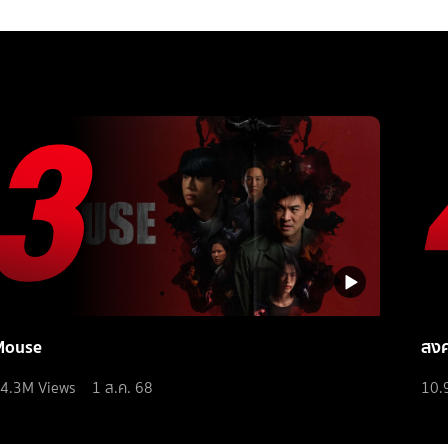
Mouse
สง
4.3M
Views
1 ส.ค. 68
10.