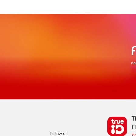
T
E
Follow us
อ