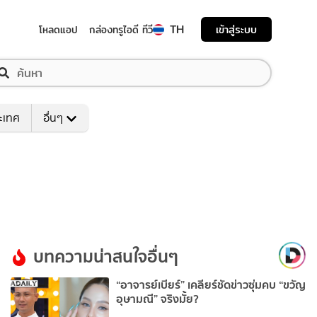
TH
เข้าสู่ระบบ
โหลดแอป
กล่องทรูไอดี ทีวี
ระเทศ
อื่นๆ
บทความน่าสนใจอื่นๆ
“อาจารย์เบียร์” เคลียร์ชัดข่าวซุ่มคบ “ขวัญ
อุษามณี” จริงมั้ย?