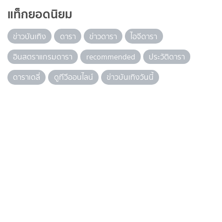
แท็กยอดนิยม
ข่าวบันเทิง
ดารา
ข่าวดารา
ไอจีดารา
อินสตราแกรมดารา
recommended
ประวัติดารา
ดาราเดลี่
ดูทีวีออนไลน์
ข่าวบันเทิงวันนี้