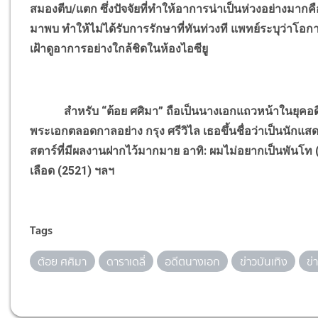
สมองตีบ/แตก ซึ่งปัจจัยที่ทำให้อาการน่าเป็นห่วงอย่างมาก
มาพบ ทำให้ไม่ได้รับการรักษาที่ทันท่วงที แพทย์ระบุว่าโอกา
เฝ้าดูอาการอย่างใกล้ชิดในห้องไอซียู
สำหรับ “ต้อย ศศิมา” ถือเป็นนางเอกแถวหน้าในยุคอดีตที
พระเอกตลอดกาลอย่าง กรุง ศรีวิไล เธอขึ้นชื่อว่าเป็นนักแสดง
สตาร์ที่มีผลงานฝากไว้มากมาย อาทิ: ผมไม่อยากเป็นพันโท (25
เลือด (2521) ฯลฯ
Tags
ต้อย ศศิมา
ดาราเดลี่
อดีตนางเอก
ข่าวบันเทิง
ข่