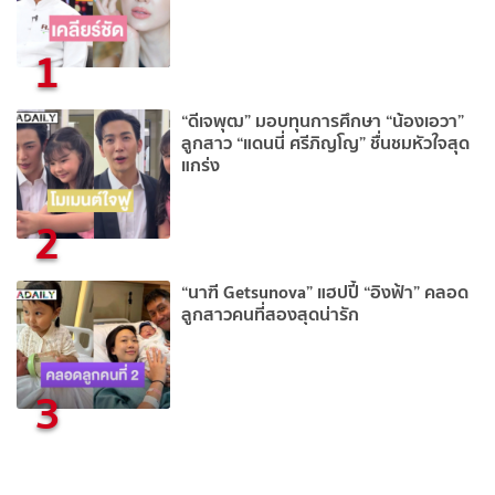
1
“ดีเจพุฒ” มอบทุนการศึกษา “น้องเอวา”
ลูกสาว “แดนนี่ ศรีภิญโญ” ชื่นชมหัวใจสุด
แกร่ง
2
“นาฑี Getsunova” แฮปปี้ “อิงฟ้า” คลอด
ลูกสาวคนที่สองสุดน่ารัก
3