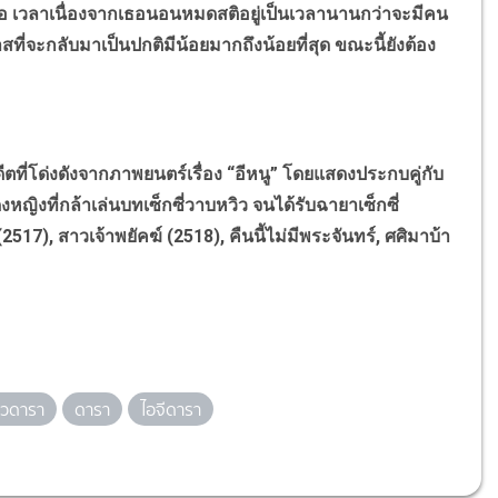
คือ เวลาเนื่องจากเธอนอนหมดสติอยู่เป็นเวลานานกว่าจะมีคน
สที่จะกลับมาเป็นปกติมีน้อยมากถึงน้อยที่สุด ขณะนี้ยังต้อง
่โด่งดังจากภาพยนตร์เรื่อง “อีหนู” โดยแสดงประกบคู่กับ
หญิงที่กล้าเล่นบทเซ็กซี่วาบหวิว จนได้รับฉายาเซ็กซี่
17), สาวเจ้าพยัคฆ์ (2518), คืนนี้ไม่มีพระจันทร์, ศศิมาบ้า
าวดารา
ดารา
ไอจีดารา