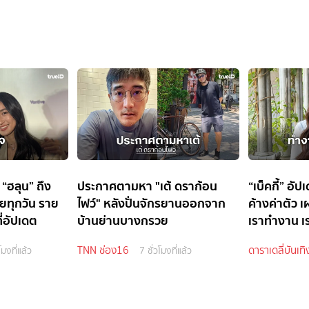
 “ฮลุน” ถึง
ประกาศตามหา "เต้ ดราก้อน
“เบ็คกี้” อั
ายทุกวัน ราย
ไฟว์" หลังปั่นจักรยานออกจาก
ค้างค่าตัว เผ
ี่อัปเดต
บ้านย่านบางกรวย
เราทำงาน เร
TNN ช่อง16
ดาราเดลี่บันเทิ
โมงที่แล้ว
7 ชั่วโมงที่แล้ว