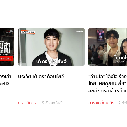
องเล่า
ประวัติ เต้ ดราก้อนไฟว์
“ว่านไฉ” โล่งใจ ร่าง
ueID
ไทย เผยคุยกับพี่ช
ละเอียดรอเจ้าหน้าท
ประวัติดารา
ดาราเดลี่บันเทิง
5 ชั่วโมงที่แล้ว
7 ชั่ว