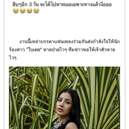
งานนี้เหล่าบรรดาแฟนเพลงร่วมกันส่งกำลังใจให้นัก
ร้องสาว “ใบเตย” หายป่วยไวๆ ทีมข่าวขอให้เจ้าตัวหาย
ไวๆ