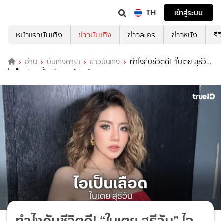
TH
เข้าสู่ระบบ
หน้าแรกบันเทิง
ข่าวบันเทิง
ข่าวละคร
ข่าวหนัง
รี
อ่าน
บันเทิงดารา
ข่าวบันเทิง
ทำไงกับชีวิตดี! “ใบเตย สุธีวัน”
ไอเป็นเลือด น้ำหนักลด เจ็บหน้าอก
ทำไงกับชีวิตดี! “ใบเตย สุธีวัน” ไอ