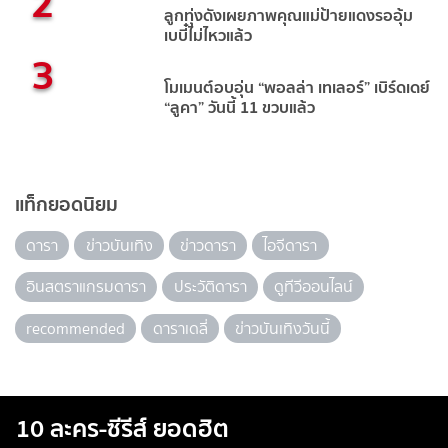
2
ลูกทุ่งดังเผยภาพคุณแม่ป้ายแดงรออุ้ม
เบบี๋ไม่ไหวแล้ว
3
โมเมนต์อบอุ่น “พอลล่า เทเลอร์” เบิร์ดเดย์
“ลูคา” วันนี้ 11 ขวบแล้ว
แท็กยอดนิยม
ดารา
ข่าวบันเทิง
ข่าวดารา
ไอจีดารา
อินสตราแกรมดารา
ประวัติดารา
ดูทีวีออนไลน์
recommended
ดาราเดลี่
ข่าวบันเทิงวันนี้
10 ละคร-ซีรีส์ ยอดฮิต