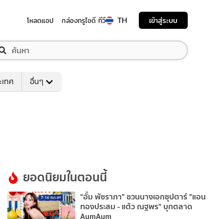
TH
เข้าสู่ระบบ
โหลดแอป
กล่องทรูไอดี ทีวี
ระเทศ
อื่นๆ
ยอดนิยมในตอนนี้
"อั้ม พัชราภา" ชวนนางเอกซุปตาร์ "แอน
ทองประสม - แต้ว ณฐพร" บุกตลาด
AumAum