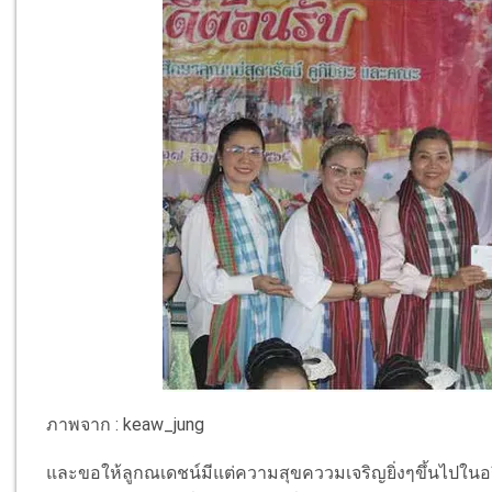
ภาพจาก : keaw_jung
และขอให้ลูกณเดชน์มีแต่ความสุขคววมเจริญยิ่งๆขึ้นไปในอริ