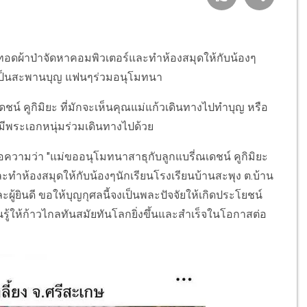
 ทอดผ้าป่าจัดหาคอมพิวเตอร์และทำห้องสมุดให้กับน้องๆ
่วยเป็นสะพานบุญ แฟนๆร่วมอนุโมทนา
ชน์ คูกิมิยะ ที่มักจะเห็นคุณแม่แก้วเดินทางไปทำบุญ หรือ
็มีพระเอกหนุ่มร่วมเดินทางไปด้วย
้อความว่า "แม่ขออนุโมทนาสาธุกับลูกแบรี่ณเดชน์ คูกิมิยะ
ะทำห้องสมุดให้กับน้องๆนักเรียนโรงเรียนบ้านสะพุง ต.บ้าน
บและผู้ยินดี ขอให้บุญกุศลนี้จงเป็นพละปัจจัยให้เกิดประโยชน์
ยนรู้ให้ก้าวไกลทันสมัยทันโลกยิ่งขึ้นและสำเร็จในโอกาสต่อ