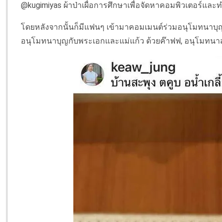
@kugimiyas ผ้าป่าเผื่อการศึกษาเพื่อจัดหาคอมพิวเตอร์และท
โดยหลังจากนั้นก็มีแฟนๆ เข้ามาคอมเมนต์ร่วมอนุโมทนาบุญ
อนุโมทนาบุญกับพระเอกและแม่แก้ว ด้วยค๊าฟฟ, อนุโมทนาส