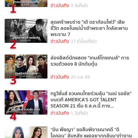
1
ข่าวบันเทิง
2 วันที่แล้ว
สุดเศร้าพบร่าง "เต้ ดราก้อนไฟว์" เสีย
ชีวิต ลอยในแม่น้ำเจ้าพระยา ใกล้สะพาน
พระราม 7
2
ข่าวบันเทิง
17 ชั่วโมงที่แล้ว
ส่องลิสต์นักแสดง "เกมส์โกงเกมส์" การ
รวมตัวของ 8 นักต้มตุ๋น
3
ข่าวบันเทิง
20 ก.ค. 69
ทรูวิชั่นส์ ชวนคนไทยร่วมลุ้น "เนเน่ รอยัล"
บนเวที AMERICA’S GOT TALENT
SEASON 21 เริ่ม 6 ส.ค.นี้ ทาง
4
TrueVisions NOW
ข่าวบันเทิง
1 วันที่แล้ว
“มิน พีชญา” ขอสืบพิจารณาคดี “ดิ
ไอคอน” ลับหลัง เผยอยากกลับมาทำงาน