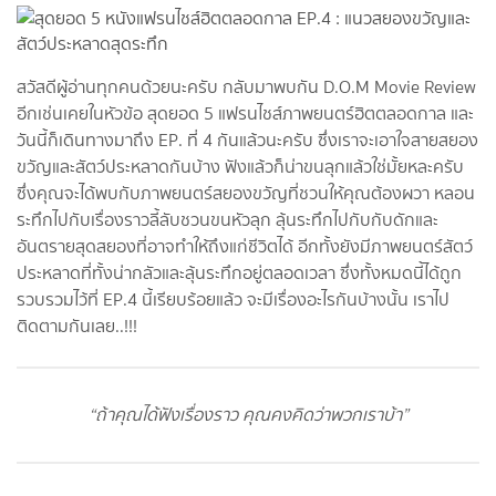
สวัสดีผู้อ่านทุกคนด้วยนะครับ กลับมาพบกัน D.O.M Movie Review
อีกเช่นเคยในหัวข้อ สุดยอด 5 แฟรนไชส์ภาพยนตร์ฮิตตลอดกาล และ
วันนี้ก็เดินทางมาถึง EP. ที่ 4 กันแล้วนะครับ ซึ่งเราจะเอาใจสายสยอง
ขวัญและสัตว์ประหลาดกันบ้าง ฟังแล้วก็น่าขนลุกแล้วใช่มั้ยหละครับ
ซึ่งคุณจะได้พบกับภาพยนตร์สยองขวัญที่ชวนให้คุณต้องผวา หลอน
ระทึกไปกับเรื่องราวลี้ลับชวนขนหัวลุก ลุ้นระทึกไปกับกับดักและ
อันตรายสุดสยองที่อาจทำให้ถึงแก่ชีวิตได้ อีกทั้งยังมีภาพยนตร์สัตว์
ประหลาดที่ทั้งน่ากลัวและลุ้นระทึกอยู่ตลอดเวลา ซึ่งทั้งหมดนี้ได้ถูก
รวบรวมไว้ที่ EP.4 นี้เรียบร้อยแล้ว จะมีเรื่องอะไรกันบ้างนั้น เราไป
ติดตามกันเลย..!!!
“ถ้าคุณได้ฟังเรื่องราว คุณคงคิดว่าพวกเราบ้า”