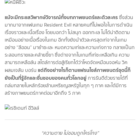
แม้จะมีกระแสวิพากษ์วิจารณ์ทั้งบทภาพยนตร์และตัวละคร
ซึ่งส่วน
มากมาจากแฟนเกม Resident Evil หลายคนที่ไม่พอใจในการดำเนิน
เรื่องราวและเนื้อเรื่อง โดยบอกว่า ไม่สนุก ออกทะเล ไม่ได้น่าติดตาม
เหมือนอย่างเนื้อเรื่องในเกม อีกทั้งยังนำตัวละครสุดเท่จากในเกม
อย่าง “ลีออน” มายำซะเละ หมดความเท่และความเก่งกาจ กลายเป็นก
ระสอบทรายและคล้ายขี้ยา ซึ่งต่างจากในเกมที่เท่ซะเหลือเกิน ความ
สามารถเหลือล้น สไตล์การต่อสู้เรียกได้ว่าโหดจัดเหมือนจอห์น วิค
แต่ถึงอย่างไรก็ตามแฟรนไชส์ภาพยนตร์ชุดนี้ก็
ผสมเจสัน บอร์น
ยังเป็นที่รู้จักและชื่นชอบของคนทั่วโลกอยู่
การรันตีด้วยรายได้ที่
ถล่มทลายในหลักร้อยล้านเหรียญสหรัฐในทุก ๆ ภาค และได้มีการ
สร้างภาพยนตร์ภาคต่อมาอีกถึง 5 ภาค
“ความตาย ไม่ชอบถูกใครโกง”