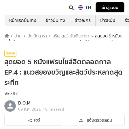
TH
เข้าสู่ระบบ
หน้าแรกบันเทิง
ข่าวบันเทิง
ข่าวละคร
ข่าวหนัง
รี
อ่าน
บันเทิงดารา
ครีเอเตอร์ บันเทิงดารา
สุดยอด 5 หนังแฟ
รนไชส์ฮิตตลอดกาล EP.4 : แนวสยองขวัญและสัตว์ประหลาดสุดระทึก
บันเทิง
สุดยอด 5 หนังแฟรนไชส์ฮิตตลอดกาล
EP.4 : แนวสยองขวัญและสัตว์ประหลาดสุด
ระทึก
387
D.O.M
|
09 ส.ค. 2021
6 min read
แจ้งตรวจสอบ
แชร์