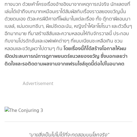
ทางบวก ด้วยเค้าโครงเรื่องอ้างอิงมาจากเหตุการณ์จริง นักแสดงที่
เล่นได้เข้าถึงบทบาทเหมือนเราได้สัมผัสกับเรื่องราวสยองขวัญนั้น
ด้วยตนเอง ตัวละครผีปีศาจที่โผล่มาในแต่ละเรื่อง ทั้ง ตุ๊กตาผีแอนนา
เบลล์, แม่มดเบทชีบา, ผีแม่ชีเดอะนัน, หญิงร่ำไห้ลาโยโรนา และตัวอื่นๆ
อีกมากมาย ที่มาสร้างสีสันและความหลอนให้กับจักรวาลนี้ ประกอบ
กับงานโปรดักชั่นและเอฟเฟคต่างๆ ที่แนบเนียนซะเหลือเกิน ชวน
โดยเรื่องนี้ก็ได้สร้างโอกาสให้ผม
หลอนและขวัญผวาไปตามๆ กัน
เปิดประสบการณ์การดูภาพยนตร์แนวสยองขวัญ ซึ่งบอกเลยว่า
ติดใจและรอติดตามผลงานจากแฟรนไชส์ชุดนี้ต่อไปในอนาคต
Advertisement
“บางสิ่งเป็นไปไม่ได้ที่จะทดสอบบนโลกจริง”