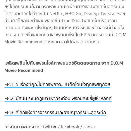
ยังไม่เคยรับชมก็สามารถหาชมกันได้ผ่านทางแอปพลิเคชั่นสตรีมมิ่ง
ได้ตามสะดวกไม่ว่าจะเป็น Netflix, HBO Go, Disney+ hotstar ฯลฯ
ส่วนตัวก็ขอแนะนำแอปพลิเคชั่น TrueID แอปพลิเคชั่นที่รวบรวม
ความบันเทิงและวาไรตี้ทุกรุปแบบทั้งหนัง ซีรีย์ และข่าวสารที่น่าสนใจ
ครบ จบ ภายในแอปเดียว แล้วพบกันใหม่ใน EP.5 นะครับ วันนี้ D.O.M
Movie Recommend ต้องขอตัวลาไปก่อน สวัสดีครับ…
เพลิดเพลินไปกับแฟรนไชส์ภาพยนตร์ฮิตตลอดกาล จาก D.O.M
Movie Recommend
EP.1: 5 เรื่องที่คุณไม่ควรพลาด..!!! เด็ดโดนใจทุกเพศทุกวัย
EP.2: บู๊สนั่น ระเบิดภูเขา เผากระท่อม พร้อมสะขยี้ยูให้แหลกคึ
EP.3: สู่โลกแห่งการจารกรรมและอาชญากรรม…สุดระทึก
เครดิตภาพปกจาก
: twitter / facebook / canva