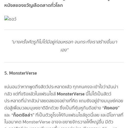
หนังสยองขวัญเลือดสาดทั่วโลก
"บางครั้งศัตรูก็ไม่ได้มีอยู่ก่อนหรอก จนกระทั่งเราสร้างขึ้นมา
เอง"
5. MonsterVerse
แน่นอนว่าหากพูดถึงสัตว์ประหลาดแล้ว ทุกคนคงจะเข้าใจว่ามันน่า
MonsterVerse
กลัว แต่ที่จริงแล้วในแฟรนไชส์
นี้ไม่ได้เป็นสัตว์
ประหลาดที่น่ากลัวน่าสยดสยองอย่างที่คิด แถมยังอยู่ข้างมนุษย์คอย
“คิงคอง”
ต่อสู้เพื่อมวลมนุษยชาติอีกด้วย ซึ่งเป็นที่คุ้นหูกันดีอย่าง
“ก็อตซิลล่า”
และ
ที่เป็นตัวชูโรงให้กับแฟรนไชส์ชุดนี้เลย และมีโอกาสที่
ในอนาคต MonsterVerse อาจจะขยายจักรวาลให้ใหญ่ขึ้น มีตัว