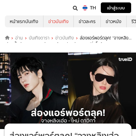
TH
เข้าสู่ระบบ
หน้าแรกบันเทิง
ข่าวบันเทิง
ข่าวละคร
ข่าวหนัง
รี
อ่าน
บันเทิงดารา
ข่าวบันเทิง
ส่องแอร์พอร์ตลุค! “จางหลิง
เฮ่อ - ใหม่ ดาวิกา” บินสู่นิวยอร์ก เตรียมร่วมชมแฟชั่นโชว์ Gucci Cruise
2027
ส่องแอร์พอร์ตลุค! “จางหลิงเฮ่อ -