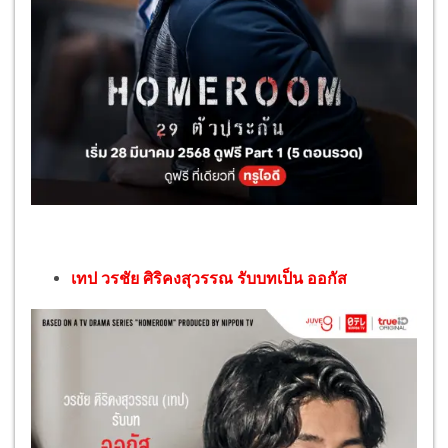
เทป วรชัย ศิริคงสุวรรณ รับบทเป็น ออกัส