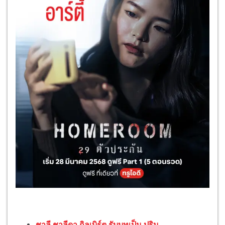
ชาลี ชาลีดา กิลเบิร์ต รับบทเป็น ปริม