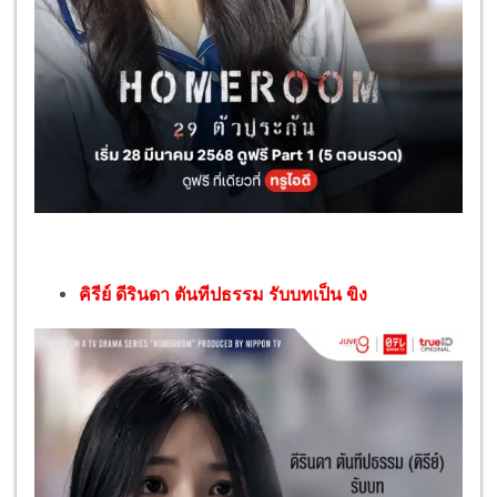
คิรีย์ ดีรินดา ตันทีปธรรม รับบทเป็น ขิง