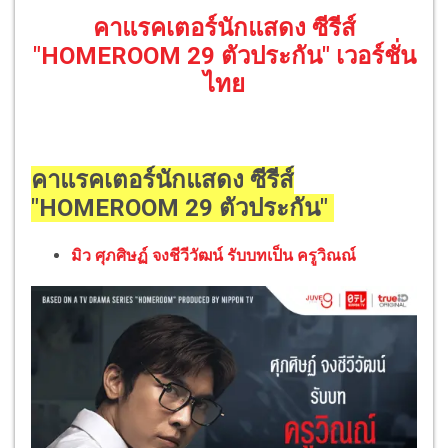
คาแรคเตอร์นักแสดง ซีรีส์
"HOMEROOM 29 ตัวประกัน" เวอร์ชั่น
ไทย
คาแรคเตอร์นักแสดง ซีรีส์
"HOMEROOM 29 ตัวประกัน"
มิว ศุภศิษฏ์ จงชีวีวัฒน์ รับบทเป็น ครูวิณณ์