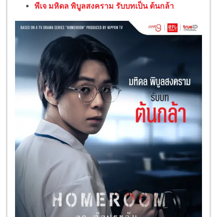
พีเจ มหิดล พิบูลสงคราม รับบทเป็น ต้นกล้า