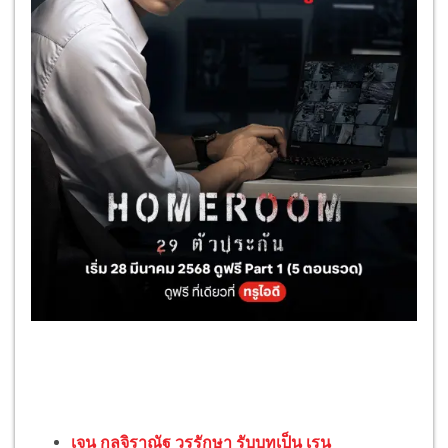
เจน กุลจิราณัฐ วรรักษา รับบทเป็น เรน