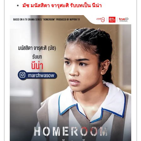
มัช มนัสสิตา จารุศะศิ รับบทเป็น นีน่า