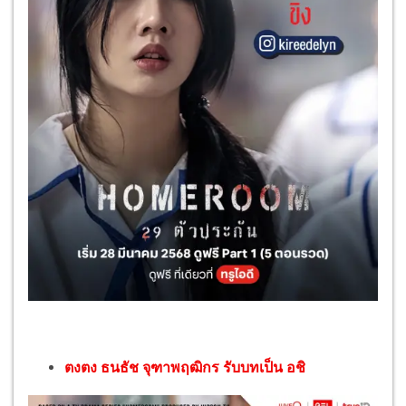
ตงตง ธนธัช จุฑาพฤฒิกร รับบทเป็น อชิ