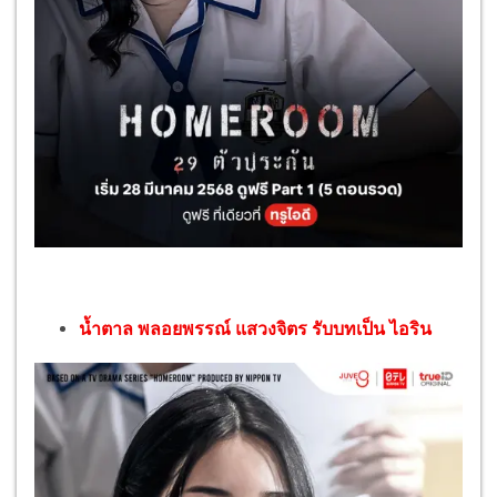
น้ำตาล พลอยพรรณ์ แสวงจิตร รับบทเป็น ไอริน