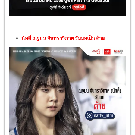
นัทตี้ ณฐมน จันทราวิภาต รับบทเป็น ด้าย