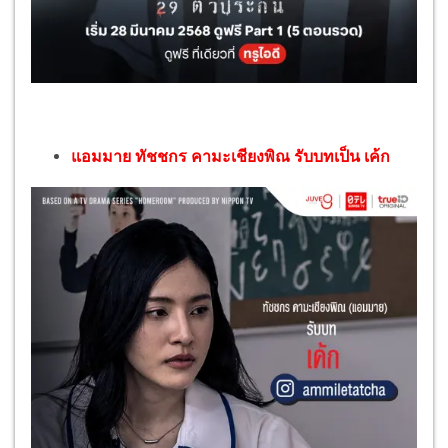
แอมมาย ทัชชกร คามะเชียงพิณ รับบทเป็น เค้ก