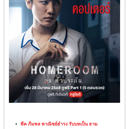
พีค ภีมพล พาณิชย์ธำรง รับบทเป็น ธาม