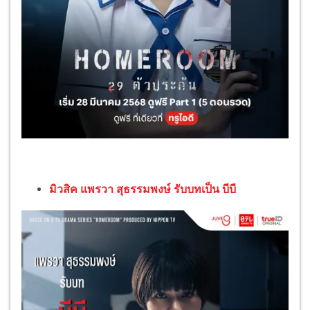
มิวสิค แพรวา สุธรรมพงษ์ รับบทเป็น บีบี