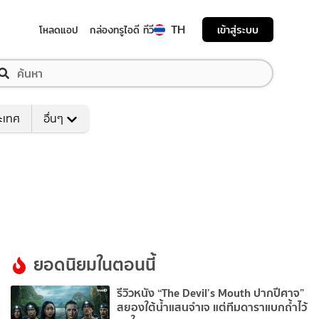
TH
เข้าสู่ระบบ
โหลดแอป
กล่องทรูไอดี ทีวี
ระเทศ
อื่นๆ
ยอดนิยมในตอนนี้
รีวิวหนัง “The Devil’s Mouth ปากปีศาจ”
สยองใต้น้ำแสนจำเจ แต่ทีมดาราแบกถ้ำไว้