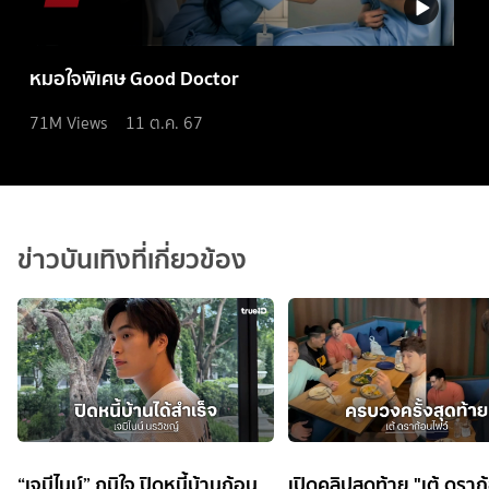
หมอใจพิเศษ Good Doctor
71M
Views
11 ต.ค. 67
ข่าวบันเทิงที่เกี่ยวข้อง
“เจมีไนน์” ภูมิใจ ปิดหนี้บ้านก้อน
เปิดคลิปสุดท้าย "เต้ ดราก