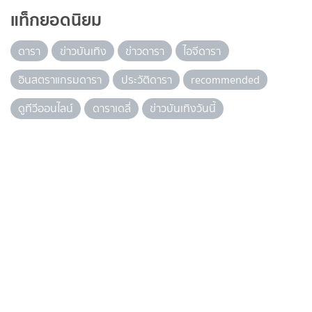
แท็กยอดนิยม
ดารา
ข่าวบันเทิง
ข่าวดารา
ไอจีดารา
อินสตราแกรมดารา
ประวัติดารา
recommended
ดูทีวีออนไลน์
ดาราเดลี่
ข่าวบันเทิงวันนี้