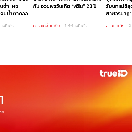
นฉ่ำ เผย
กัน อวยพรวันเกิด “ฟรีน” 28 ปี
รับบทแม่ชีสุ
้งจนน้ำตาคลอ
ยายวรนาฎ"
ดาราเดลี่บันเทิง
ข่าวบันเทิง
โมงที่แล้ว
7 ชั่วโมงที่แล้ว
9 