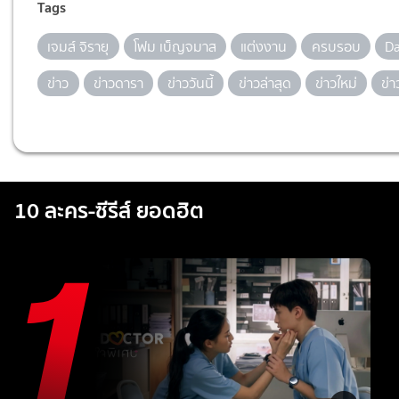
Tags
เจมส์ จิรายุ
โฟม เบ็ญจมาส
แต่งงาน
ครบรอบ
Da
ข่าว
ข่าวดารา
ข่าววันนี้
ข่าวล่าสุด
ข่าวใหม่
ข่
10 ละคร-ซีรีส์ ยอดฮิต