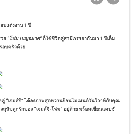
รอบแต่งงาน 1 ปี
สวย
“โฟม เบญจมาศ”
ก็ใช้ชีวิตคู่สามีภรรยากันมา 1 ปีเต็ม
รอบครัวด้วย
คู่ “เจมส์จิ” ได้ลงภาพสุดหวานย้อนโมเมนต์วันวิวาห์กับคุณ
องสุนัขลูกรักของ “เจมส์จิ-โฟม” อยู่ด้วย พร้อมเขียนแคปชั่