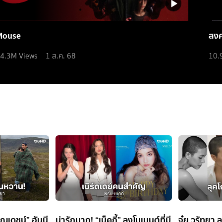
Mouse
สง
4.3M
Views
1 ส.ค. 68
10.
ณเดชน์” ฮันนี
น่ารักมาก! “เบ็คกี้” ลงโมเมนต์ที่มี
จุ๋ย วรัทยา 