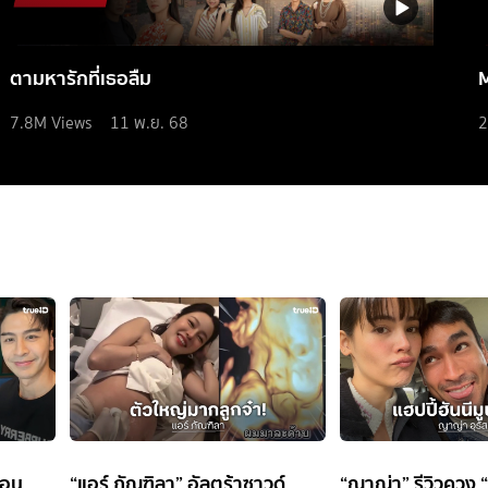
ตามหารักที่เธอลืม
7.8M
Views
11 พ.ย. 68
2
้อน
“แอร์ ภัณฑิลา” อัลตร้าซาวด์
“ญาญ่า” รีวิวควง “