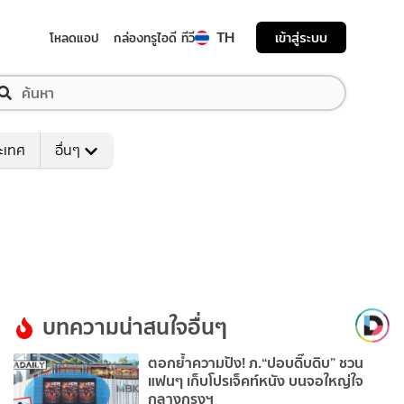
TH
เข้าสู่ระบบ
โหลดแอป
กล่องทรูไอดี ทีวี
ระเทศ
อื่นๆ
บทความน่าสนใจอื่นๆ
ตอกย้ำความปัง! ภ.“ปอบดิ๊บดิบ” ชวน
แฟนๆ เก็บโปรเจ็คท์หนัง บนจอใหญ่ใจ
กลางกรุงฯ