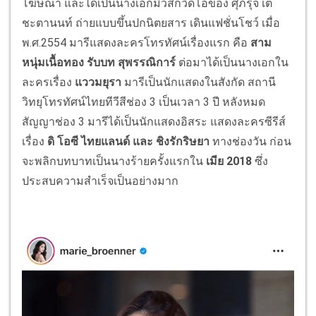
โฆษณา และได้เป็นนางเอกมิวสิกวิดีโอของ ศุภรุจ เต
ชะตานนท์ ถ่ายแบบขึ้นปกนิตยสาร เดินแฟชั่นโชว์ เมื่อ
พ.ศ.2554 มารีแสดงละครโทรทัศน์เรื่องแรก คือ
สาม
หนุ่มเนื้อทอง รับบท สุพรรณิการ์
ต่อมาได้เป็นนางเอกใน
ละครเรื่อง
แววมยุรา
มารีเป็นนักแสดงในสังกัด สถานี
วิทยุโทรทัศน์ไทยทีวีสีช่อง 3 เป็นเวลา 3 ปี หลังหมด
สัญญาช่อง 3 มารีได้เป็นนักแสดงอิสระ แสดงละครซีรีส์
เรื่อง
ดิ โอซี ไทยแลนด์ และ ชิงรักริษยา
ทางช่องวัน ก่อน
จะพลิกบทบาทเป็นนางร้ายครั้งแรกใน
เมีย 2018
ซึ่ง
ประสบความสำเร็จเป็นอย่างมาก