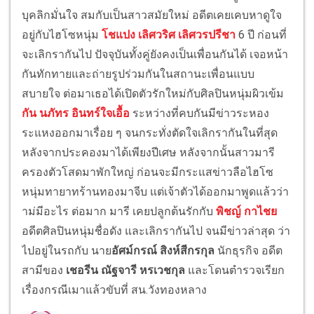
บุคลิกมั่นใจ สมกับเป็นสาวสมัยใหม่ อดีตเคยเคบหาดูใจ
อยู่กับไฮโซหนุ่ม
โชแปง เลิศวริศ เลิศวรปรีชา
6 ปี ก่อนที่
จะเลิกรากันไป ปัจจุบันทั้งคู่ยังคงเป็นเพื่อนกันได้ เจอหน้า
กันทักทายและถ่ายรูปร่วมกันในสถานะเพื่อนแบบ
สบายใจ ต่อมาเธอได้เปิดตัวรักใหม่กับศิลปินหนุ่มผิวเข้ม
กัน นภัทร อินทร์ใจเอื้อ
ระหว่างที่คบกันมีข่าวระหอง
ระแหงออกมาเรื่อย ๆ จนกระทั่งตัดใจเลิกรากันในที่สุด
หลังจากประคองมาได้เพียงปีเศษ หลังจากนั้นสาวมารี
ครองตัวโสดมาพักใหญ่ ก่อนจะมีกระแสข่าวลือไฮโซ
หนุ่มทายาทร้านทองมาจีบ แต่เจ้าตัวได้ออกมาพูดแล้วว่า
ำม่มีอะไร ต่อมาก มารี เคยปลูกต้นรักกับ
พิชญ์ กาไชย
อดีตศิลปินหนุ่มชื่อดัง และเลิกรากันไป จนมีข่าวล่าสุด ว่า
ไปอยู่ในรถกับ นาย
อัศม์กรณ์ สิงห์สีกรกุล
นักธุรกิจ อดีต
สามีของ
เชอรีน ณัฐจารี หรเวชกุล
และโดนตำรวจเรียก
เรื่องกรณีเมาแล้วขับที่ สน.วังทองหลาง