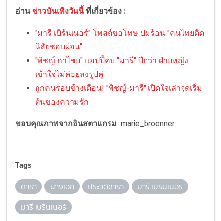
อ่าน
ข่าวบันเทิงวันนี้
ที่เกี่ยวข้อง :
"มารี เบิร์นเนอร์" โพสต์ขอโทษ ปมร้อน "คนไทยติด
นิสัยชอบผ่อน"
"พิชญ์ กาไชย" แฮปปี้คบ "มารี" ปีกว่า ฝ่ายหญิง
เข้าใจไม่ค่อยลงรูปคู่
ถูกคนรอบข้างเตือน! "พิชญ์-มารี" เปิดใจเล่าจุดเริ่ม
ต้นของความรัก
ขอบคุณภาพจากอินสตาแกรม
marie_broenner
Tags
ดารา
นางเอก
ประวัติดารา
มารี เบิร์นเนอร์
มารี เบรินเนอร์