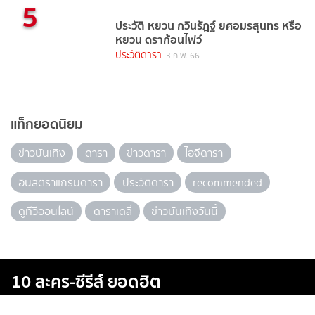
5
ประวัติ หยวน กวินรัฎฐ์ ยศอมรสุนทร หรือ
หยวน ดราก้อนไฟว์
ประวัติดารา
3 ก.พ. 66
แท็กยอดนิยม
ข่าวบันเทิง
ดารา
ข่าวดารา
ไอจีดารา
อินสตราแกรมดารา
ประวัติดารา
recommended
ดูทีวีออนไลน์
ดาราเดลี่
ข่าวบันเทิงวันนี้
10 ละคร-ซีรีส์ ยอดฮิต