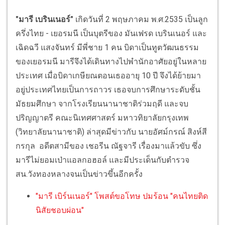
"มารี เบรินเนอร์"
เกิดวันที่ 2 พฤษภาคม พ.ศ.2535 เป็นลูก
ครึ่งไทย - เยอรมนี เป็นบุตรีของ มันเฟรด เบรินเนอร์ และ
เฉิดฉวี แสงจันทร์ มีพี่ชาย 1 คน บิดาเป็นทูตวัฒนธรรม
ของเยอรมนี มารีจึงได้เดินทางไปพำนักอาศัยอยู่ในหลาย
ประเทศ เมื่อบิดาเกษียณตอนเธออายุ 10 ปี จึงได้ย้ายมา
อยู่ประเทศไทยเป็นการถาวร เธอจบการศึกษาระดับชั้น
มัธยมศึกษา จากโรงเรียนนานาชาติร่วมฤดี และจบ
ปริญญาตรี คณะนิเทศศาสตร์ มหาวทิยาลัยกรุงเทพ
(วิทยาลัยนานาชาติ) ล่าสุดมีข่าวกับ นายอัศม์กรณ์ สิงห์สี
กรกุล อดีตสามีของ เชอรีน ณัฐจารี เรื่องมาแล้วขับ ซึ่ง
มารีไม่ยอมเป่าแอลกอฮอล์ และมีประเด็นกับตำรวจ
สน.วังทองหลางจนเป็นข่าวขึ้นอีกครั้ง
"มารี เบิร์นเนอร์" โพสต์ขอโทษ ปมร้อน "คนไทยติด
นิสัยชอบผ่อน"