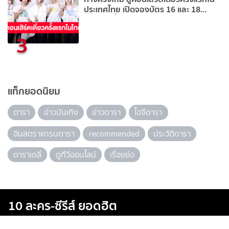
ประเทศไทย เปิดจองบัตร 16 และ 18
มกราคมนี้
3
แท็กยอดนิยม
ดารา
ข่าวบันเทิง
ข่าวดารา
ไอจีดารา
อินสตราแกรมดารา
recommended
ประวัติดารา
ดาราเดลี่
ดูทีวีออนไลน์
เรื่องย่อ
10 ละคร-ซีรีส์ ยอดฮิต