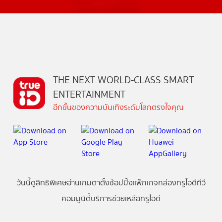
THE NEXT WORLD-CLASS SMART
ENTERTAINMENT
อีกขั้นของความบันเทิงระดับโลกตรงใจคุณ
วันนี้
ดู
สิทธิพิเศษ
อ่าน
เกม
ตาตั้ง
ช้อปปิ้ง
แพ็กเกจ
กล่องทรูไอดีทีวี
คอมมูนิตี้
บริการช่วยเหลือทรูไอดี