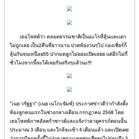
เธอโพสต์ว่า คลอดธรรมชาติเป็นอะไรที่ลุ้นและเดา
ไม่ถูกเลย
เป็น
2
คืนที่ยาวนาน ปวดท้องวนๆไป กองเชียร์ก็
ลุ้นกันจนเหนื่อย
55
ปากมดลูกไม่ยอมเปิดเลยย แต่อีกไม่กี่
ชั่วโมงจากนี้จะได้เจอกันจริงๆแล้วนะ!!!
“
เนย วรัฐฐา
”
(เนย เนโกะจัมพ์) ประกาศข่าวดีว่ากำลังตั้ง
ท้องลูกคนแรกในช่วงกลางเดือน กรกฎาคม
2568
โดย
เธอโพสต์ภาพอัลตร้าซาวด์และแจ้งว่าอายุครรภ์ตอนนั้น
ประมาณ
3
เดือน และใกล้จะเข้า
4
เดือนแล้ว และเปิดเผย
ว่าการมีลูกครั้งนี้ไม่ง่าย เพราะเคยสูญเสียลูกไปก่อนถึง
2