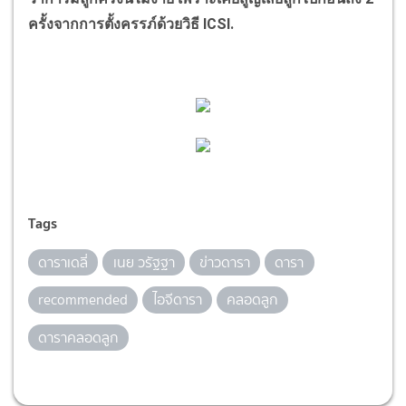
ครั้งจากการตั้งครรภ์ด้วยวิธี
ICSI.
Tags
ดาราเดลี่
เนย วรัฐฐา
ข่าวดารา
ดารา
recommended
ไอจีดารา
คลอดลูก
ดาราคลอดลูก