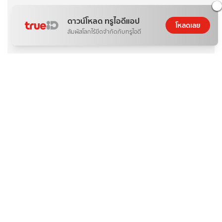
ดาวน์โหลด ทรูไอดีแอป
โหลดเลย
สัมผัสโลกไร้ขีดจำกัดกับทรูไอดี
ท่องเที่ยว
ชวนเที่ยว “ทรงวาด” ย่านเก่าสุดชิค ริมเจ้าพระยา
ความคิดเห็น
กรุณาเข้าสู่ระบบเพื่อ
ทำการคอมเม้นต์
เข้าสู่ระบบ