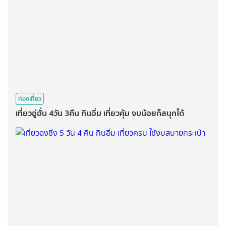
ท่องเที่ยว
เที่ยวอู่ฮั่น 4วัน 3คืน กินอิ่ม เที่ยวคุ้ม งบน้อยก็สนุกได้