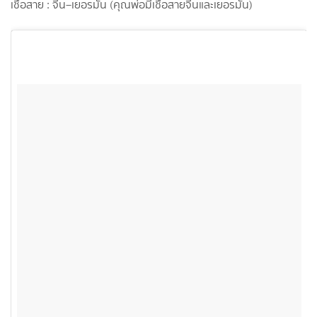
เชื้อสาย : จีน–เยอรมัน (คุณพ่อมีเชื้อสายจีนและเยอรมัน)