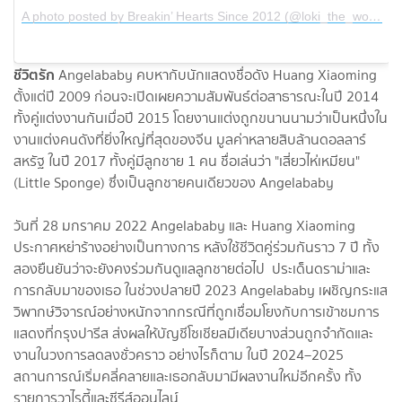
A photo posted by Breakin’ Hearts Since 2012 (@loki_the_wolfdog)
ชีวิตรัก
Angelababy คบหากับนักแสดงชื่อดัง Huang Xiaoming
ตั้งแต่ปี 2009 ก่อนจะเปิดเผยความสัมพันธ์ต่อสาธารณะในปี 2014
ทั้งคู่แต่งงานกันเมื่อปี 2015 โดยงานแต่งถูกขนานนามว่าเป็นหนึ่งใน
งานแต่งคนดังที่ยิ่งใหญ่ที่สุดของจีน มูลค่าหลายสิบล้านดอลลาร์
สหรัฐ ในปี 2017 ทั้งคู่มีลูกชาย 1 คน ชื่อเล่นว่า "เสี่ยวไห่เหมียน"
(Little Sponge) ซึ่งเป็นลูกชายคนเดียวของ Angelababy
วันที่ 28 มกราคม 2022 Angelababy และ Huang Xiaoming
ประกาศหย่าร้างอย่างเป็นทางการ หลังใช้ชีวิตคู่ร่วมกันราว 7 ปี ทั้ง
สองยืนยันว่าจะยังคงร่วมกันดูแลลูกชายต่อไป ประเด็นดราม่าและ
การกลับมาของเธอ ในช่วงปลายปี 2023 Angelababy เผชิญกระแส
วิพากษ์วิจารณ์อย่างหนักจากกรณีที่ถูกเชื่อมโยงกับการเข้าชมการ
แสดงที่กรุงปารีส ส่งผลให้บัญชีโซเชียลมีเดียบางส่วนถูกจำกัดและ
งานในวงการลดลงชั่วคราว อย่างไรก็ตาม ในปี 2024–2025
สถานการณ์เริ่มคลี่คลายและเธอกลับมามีผลงานใหม่อีกครั้ง ทั้ง
รายการวาไรตี้และซีรีส์ออนไลน์