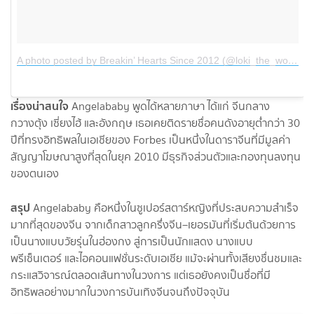
A photo posted by Breakin’ Hearts Since 2012 (@loki_the_wolfdog)
เรื่องน่าสนใจ
Angelababy พูดได้หลายภาษา ได้แก่ จีนกลาง
กวางตุ้ง เซี่ยงไฮ้ และอังกฤษ เธอเคยติดรายชื่อคนดังอายุต่ำกว่า 30
ปีที่ทรงอิทธิพลในเอเชียของ Forbes เป็นหนึ่งในดาราจีนที่มีมูลค่า
สัญญาโฆษณาสูงที่สุดในยุค 2010 มีธุรกิจส่วนตัวและกองทุนลงทุน
ของตนเอง
สรุป
Angelababy คือหนึ่งในซูเปอร์สตาร์หญิงที่ประสบความสำเร็จ
มากที่สุดของจีน จากเด็กสาวลูกครึ่งจีน–เยอรมันที่เริ่มต้นด้วยการ
เป็นนางแบบวัยรุ่นในฮ่องกง สู่การเป็นนักแสดง นางแบบ
พรีเซ็นเตอร์ และไอคอนแฟชั่นระดับเอเชีย แม้จะผ่านทั้งเสียงชื่นชมและ
กระแสวิจารณ์ตลอดเส้นทางในวงการ แต่เธอยังคงเป็นชื่อที่มี
อิทธิพลอย่างมากในวงการบันเทิงจีนจนถึงปัจจุบัน