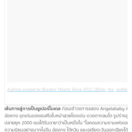
A photo posted by Breakin’ Hearts Since 2012 (@loki_the_wolfdog)
เส้นทางสู่การเป็นซูเปอร์โมเดล
ก่อนเข้าวงการแสดง Angelababy เป็นน
ฮ่องกง จุดเด่นของเธอคือใบหน้าสวยโดดเด่น ดวงตากลมโต รูปร่างสูงโป
ปลายยุค 2000 เธอได้รับฉายาว่าเป็นหนึ่งใน "ไอคอนความงามแห่งเอเชี
ความนิยมอย่างมากในจีน ฮ่องกง ไต้หวัน และเอเชียตะวันออกเฉียงใต้