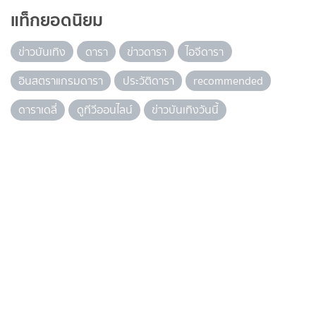
แท็กยอดนิยม
ข่าวบันเทิง
ดารา
ข่าวดารา
ไอจีดารา
อินสตราแกรมดารา
ประวัติดารา
recommended
ดาราเดลี่
ดูทีวีออนไลน์
ข่าวบันเทิงวันนี้