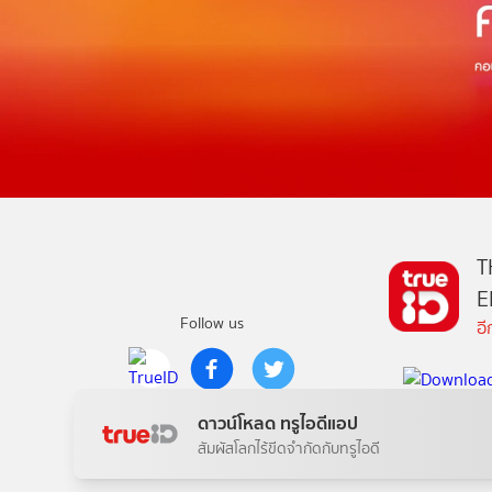
T
E
Follow us
อ
Copyright © True Digital Group Company Limited.
ดาวน์โหลด ทรูไอดีแอป
All rights reserved
สัมผัสโลกไร้ขีดจำกัดกับทรูไอดี