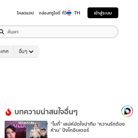
TH
เข้าสู่ระบบ
โหลดแอป
กล่องทรูไอดี ทีวี
ระเทศ
อื่นๆ
บทความน่าสนใจอื่นๆ
“ไมกี้” เสน่ห์มัดใจนำทีม “หวานรักต้อง
ห้าม” ปังโกอินเตอร์