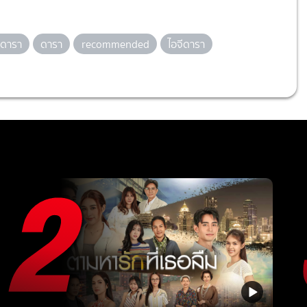
วดารา
ดารา
recommended
ไอจีดารา