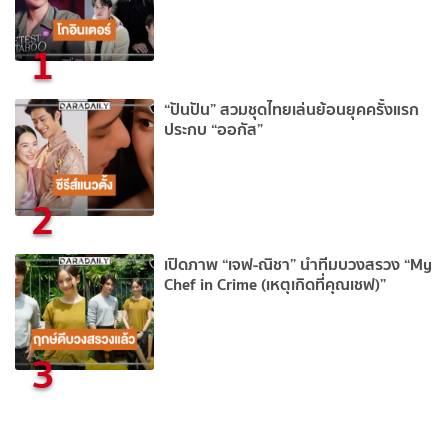
1
“ปันปัน” สวมชุดไทยเล่นย้อนยุคครั้งแรก
ประกบ “ออกัส”
2
เปิดภาพ “เจฟ-ณิชา” นำทีมบวงสรวง “My
Chef in Crime (เหตุเกิดที่คุณเชฟ)”
3