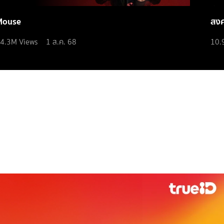
Mouse
สง
4.3M
Views
1 ส.ค. 68
10.