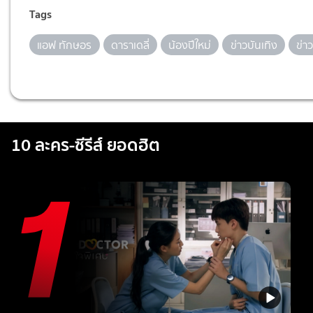
Tags
แอฟ ทักษอร
ดาราเดลี่
น้องปีใหม่
ข่าวบันเทิง
ข่า
10 ละคร-ซีรีส์ ยอดฮิต