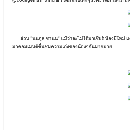
@codegenius_official ที่เต็มที่กับเด็กๆนะคะ เจอกันสนาม
ส่วน “นนกุล ชานน” แม้ว่าจะไม่ได้มาเชียร์ น้องปีใหม่ แต
มาคอมเมนต์ชื่นชมความเก่งของน้องๆกันมากมาย