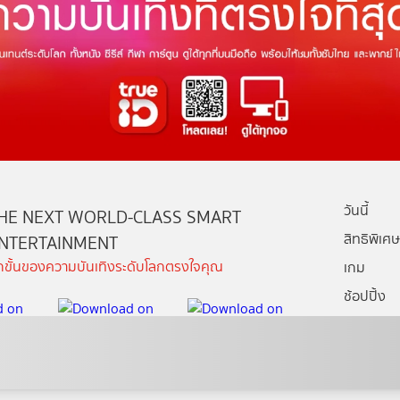
วันนี้
HE NEXT WORLD-CLASS SMART
สิทธิพิเศษ
NTERTAINMENT
ีกขั้นของความบันเทิงระดับโลกตรงใจคุณ
เกม
ช้อปปิ้ง
กล่องทรูไอ
บริการช่ว