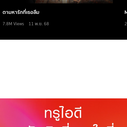
ตามหารักที่เธอลืม
7.8M
Views
11 พ.ย. 68
2