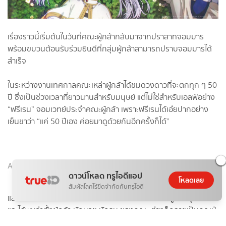
เรื่องราวนี้เริ่มต้นในวันที่คณะผู้กล้ากลับมาจากปราสาทจอมมาร
พร้อมขบวนต้อนรับร่วมยินดีที่กลุ่มผู้กล้าสามารถปราบจอมมารได้
สำเร็จ
ในระหว่างงานเทศกาลคณะเหล่าผู้กล้าได้ชมดวงดาวที่จะตกทุก ๆ 50
ปี ซึ่งเป็นช่วงเวลาที่ยาวนานสำหรับมนุษย์ แต่ไม่ใช่สำหรับเอลฟ์อย่าง
“ฟรีเรน” จอมเวทย์ประจำคณะผู้กล้า เพราะฟรีเรนได้เอ๋ยปากอย่าง
เย็นชาว่า “แค่ 50 ปีเอง ค่อยมาดูด้วยกันอีกครั้งก็ได้”
Advertisement
ดาวน์โหลด ทรูไอดีแอป
โหลดเลย
สัมผัสโลกไร้ขีดจำกัดกับทรูไอดี
และเมื่อถึงเวลานั้นเอง ฟรีเรนก็ได้เดินทางมาพบคณะผู้กล้าทุกคน
และได้พบว่าทั้งผู้กล้า นักบวช นักรบ ของคณะ ต่างก็กลายเป็นคุณปู่
ไปหมดแล้ว เหลือแต่เพียงฟรีเรนที่ยังคงดูมีอายุน้อย แต่ถึงอย่างนั้น