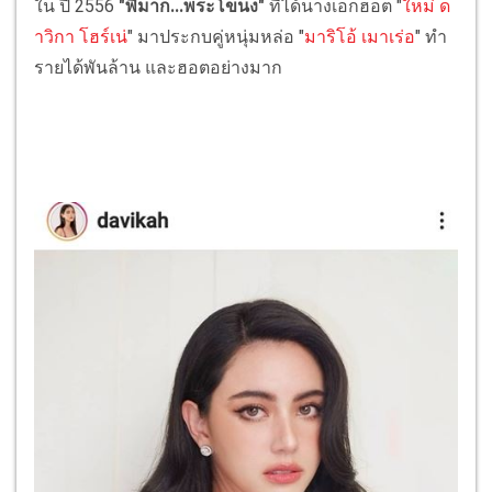
ใน ปี 2556
"พี่มาก...พระโขนง"
ที่ได้นางเอกฮอต "
ใหม่ ด
าวิกา โฮร์เน่
" มาประกบคู่หนุ่มหล่อ "
มาริโอ้ เมาเร่อ
" ทำ
รายได้พันล้าน และฮอตอย่างมาก