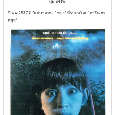
บุ๋ม ตรีรัก
ปี พ.ศ.2537 มี "แม่นาคพระโขนง" ที่รับบทโดย "
ดาริน กร
สกุล
"