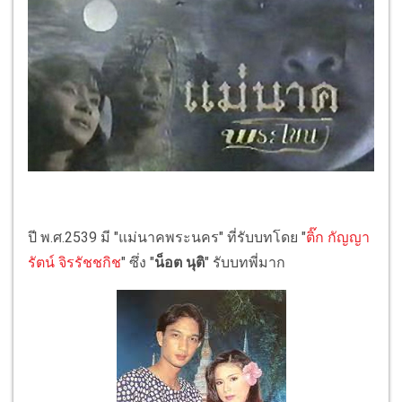
ปี พ.ศ.2539 มี "แม่นาคพระนคร" ที่รับบทโดย "
ติ๊ก กัญญา
รัตน์ จิรรัชชกิช
" ซึ่ง "
น็อต นุติ
" รับบทพี่มาก