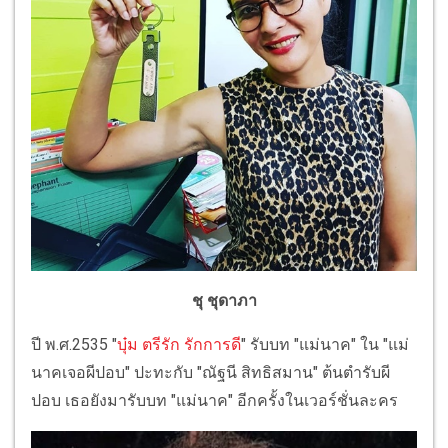
ชุ ชุดาภา
ปี พ.ศ.2535 "
บุ๋ม ตรีรัก รักการดี
" รับบท "แม่นาค" ใน "แม่
นาคเจอผีปอบ" ปะทะกับ "ณัฐนี สิทธิสมาน" ต้นตำรับผี
ปอบ เธอยังมารับบท "แม่นาค" อีกครั้งในเวอร์ชั่นละคร