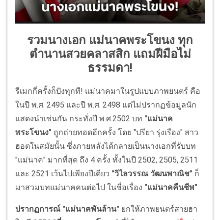
รวมนางเอก แม่นาคพระโขนง ทุก
ตำนานสวยคลาสสิก แถมฝีมือไม่
ธรรมดา!
รีเมกกี่ครั้งก็ปังทุกที! แม่นาคมาในรูปแบบภาพยนตร์ คือ
ในปี พ.ศ. 2495 และปี พ.ศ. 2498 แต่ไม่ปรากฏข้อมูลนัก
แสดงนำเช่นกัน กระทั่งปี พ.ศ.2502 บท
"แม่นาค
พระโขนง"
ถูกถ่ายทอดอีกครั้ง โดย "ปรียา รุ่งเรือง" สาว
ฮอตในสมัยนั้น ซึ่งภายหลังได้กลายเป็นนางเอกที่รับบท
"แม่นาค" มากที่สุด ถึง 4 ครั้ง ทั้งในปี 2502, 2505, 2511
และ 2521 เว้นไปเพียงปีเดียว
"วิไลวรรณ วัฒนพาณิช"
ก็
มาสวมบทแม่นาคคนต่อไป ในชื่อเรื่อง
"แม่นาคคืนชีพ"
ปรากฏการณ์ "แม่นาคพันล้าน"
ยกให้ภาพยนตร์สายฮา