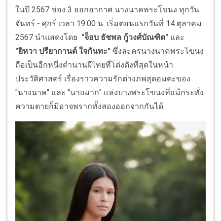
ในปี 2567 ช่อง 3 ออกอากาศ นางนาคพระโขนง ทุกวัน
จันทร์ - ศุกร์ เวลา 19.00 น. เริ่มตอนแรกวันที่ 14 ตุลาคม
2567 นำแสดงโดย
"จ็อบ ธัชพล กู้วงศ์บัณฑิต"
และ
"ยิหวา ปรียากานต์ ใจกันทะ"
ซึ่งละครนางนาคพระโขนง
ถือเป็นอีกหนึ่งตำนานผีไทยที่โด่งดังที่สุดในหน้า
ประวัติศาสตร์ เรื่องราวความรักต่างภพสุดอมตะของ
"นางนาค" และ "นายมาก" แห่งบางพระโขนงที่แม้กระทั่ง
ความตายก็มิอาจพรากทั้งสองออกจากกันได้