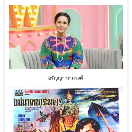
อรัญญา นามวงศ์