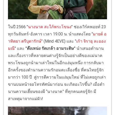
ในปี 2566 "
นางนาค สะใภ้พระโขนง
" ช่องเวิร์คพอยท์ 23
ทุกวันจันทร์-อังคาร เวลา 19.00 น. นำแสดงโดย "
มายด์ อ
าทิตยา ตรีบุดารักษ์
" (Mind 4EVE) และ "
เก้า จิรายุ ละออง
มณี
" และ
"ต๊งเหน่ง รัดเกล้า อามระดิษ"
นำเสนอตำนาน
และเรื่องราวที่หลายคนต่างรู้จักเป็นอย่างดีของแม่นาค
พระโขนงถูกนำมาเล่าใหม่ในอีกแง่มุมหนึ่ง การกลับมา
อีกครั้งของตํานานความรักอมตะเลื่องชื่อ ที่คนไทยรู้จัก
มากว่า 100 ปี สู่การตีความในแง่มุมใหม่ ที่ไม่เคยถูกเล่า
ขานบนหน้าจอโทรทัศน์มาก่อน จะเกิดอะไรขึ้น? เมื่อตํา
นานความเฮี้ยนของผี “นางนาค” ที่ทุกคนเคยรู้จัก มี
สาเหตุมาจากแม่ผัว!