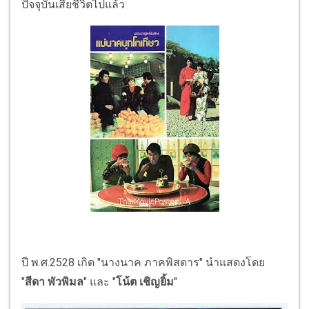
ปัจจุบันเสียชีวิตไปแล้ว
ปี พ.ศ.2528 เกิด "นางนาค ภาคพิสดาร" นำแสดงโดย
"
สีดา พัวพิมล
" และ "
โน้ต เชิญยิ้ม
"