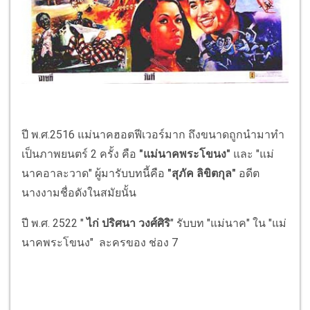
ปี พ.ศ.2516 แม่นาคฮอตฟีเวอร์มาก ถึงขนาดถูกนำมาทำ
เป็นภาพยนตร์ 2 ครั้ง คือ
"แม่นาคพระโขนง"
และ "แม่
นาคอาละวาด" ผู้มารับบทนี้คือ
"สุภัค ลิขิตกุล"
อดีต
นางงามชื่อดังในสมัยนั้น
ปี พ.ศ. 2522 "
ไก่ ปริศนา วงศ์ศิริ
" รับบท "แม่นาค" ใน "แม่
นาคพระโขนง" ละครของ ช่อง 7