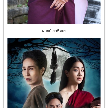
มายด์ อาทิตยา