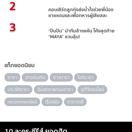
2
คอนเสิร์ตลูกทุ่งส่งน้ำใจช่วยพี่น้อง
ชายแดนและเพื่อทหารผู้เสียสละ
3
“ปันปัน” นำทีมล้างแค้น โค้งสุดท้าย
“MAYA” ชวนลุ้น!
แท็กยอดนิยม
ดารา
ข่าวบันเทิง
ข่าวดารา
ไอจีดารา
ประวัติดารา
อินสตราแกรมดารา
ดูทีวีออนไลน์
recommended
เรื่องย่อ
ดาราเดลี่
10 ละคร-ซีรีส์ ยอดฮิต