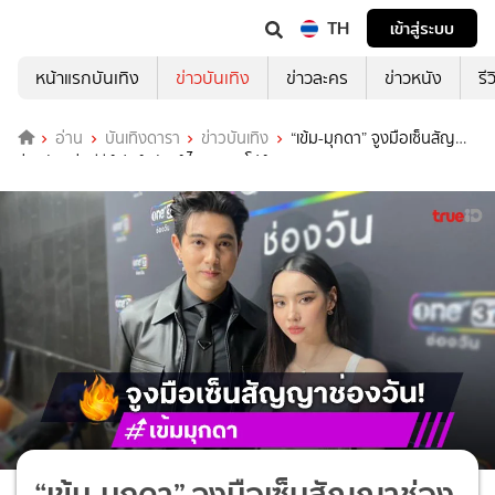
TH
เข้าสู่ระบบ
หน้าแรกบันเทิง
ข่าวบันเทิง
ข่าวละคร
ข่าวหนัง
รี
อ่าน
บันเทิงดารา
ข่าวบันเทิง
“เข้ม-มุกดา” จูงมือเซ็นสัญญา
ช่องวัน เล่นซีรีส์ฟอร์มยักษ์ ไทย-สิงคโปร์
“เข้ม-มุกดา” จูงมือเซ็นสัญญาช่อง