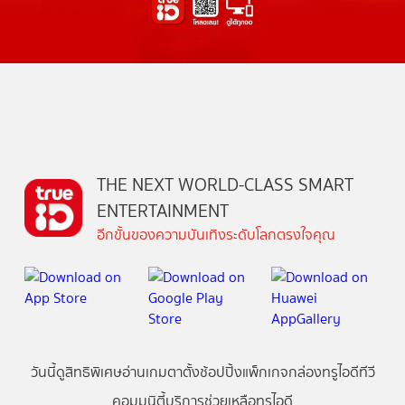
THE NEXT WORLD-CLASS SMART
ENTERTAINMENT
อีกขั้นของความบันเทิงระดับโลกตรงใจคุณ
วันนี้
ดู
สิทธิพิเศษ
อ่าน
เกม
ตาตั้ง
ช้อปปิ้ง
แพ็กเกจ
กล่องทรูไอดีทีวี
คอมมูนิตี้
บริการช่วยเหลือทรูไอดี