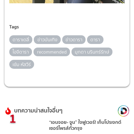
Tags
ดาราเดลี่
ข่าวบันเทิง
ข่าวดารา
ดารา
ไอจีดารา
recommended
มุกดา นรินทร์รักษ์
เข้ม หัสวีร์
บทความน่าสนใจอื่นๆ
1
“เอนจอย- จูน” ใจฟูเวอร์! เก็บโปรเจกต์
เซอร์ไพรส์ทั่วกรุง