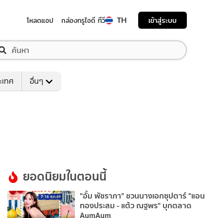
TH
เข้าสู่ระบบ
โหลดแอป
กล่องทรูไอดี ทีวี
ระเทศ
อื่นๆ
ยอดนิยมในตอนนี้
"อั้ม พัชราภา" ชวนนางเอกซุปตาร์ "แอน
ทองประสม - แต้ว ณฐพร" บุกตลาด
AumAum