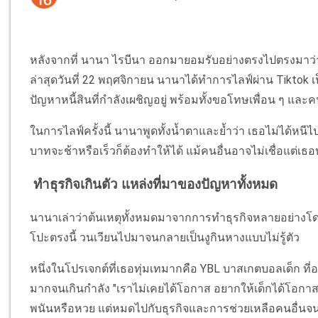
หลังจากที่ นานา ไรบีนา ออกมายอมรับอย่างตรงไปตรงมาว่า “
ล่าสุดวันที่ 22 พฤศจิกายน นานาได้ทำการไลฟ์ผ่าน Tiktok เ
ปัญหาหนี้สินที่กำลังเผชิญอยู่ พร้อมทั้งขอโทษเพื่อน ๆ แล
ในการไลฟ์ครั้งนี้ นานาพูดทั้งน้ำตาและย้ำว่า เธอไม่ได้หนีไ
บาทจะช้าหรือเร็วก็ต้องทำให้ได้ แม้คนอื่นอาจไม่เชื่อแต่เธอบ
ทำธุรกิจเกินตัว แหล่งที่มาของปัญหาทั้งหมด
นานาเล่าว่าต้นเหตุทั้งหมดมาจากการทำธุรกิจหลายอย่างโ
โปะตรงนี้ วนเวียนไปมาจนกลายเป็นงูกินหางแบบไม่รู้ตัว
หนึ่งในโปรเจกต์ที่เธอทุ่มเทมากคือ YBL บาสเกตบอลเด็ก ที่
มากจนเกินกำลัง "เราไม่เคยได้โอกาส อยากให้เด็กได้โอกาสจ
พนันหรือหวย แต่หมดไปกับธุรกิจและการช่วยเหลือคนอื่นจ