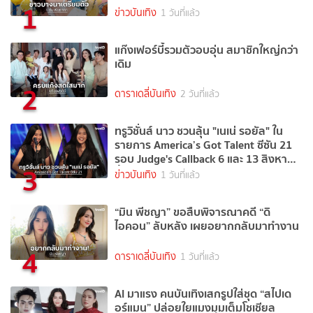
1
ข่าวบันเทิง
1 วันที่แล้ว
แก๊งเฟอร์บี้รวมตัวอบอุ่น สมาชิกใหญ่กว่า
เดิม
2
ดาราเดลี่บันเทิง
2 วันที่แล้ว
ทรูวิชั่นส์ นาว ชวนลุ้น "เนเน่ รอยัล" ใน
รายการ America’s Got Talent ซีซัน 21
รอบ Judge's Callback 6 และ 13 สิงหาคม
3
นี้
ข่าวบันเทิง
1 วันที่แล้ว
“มิน พีชญา” ขอสืบพิจารณาคดี “ดิ
ไอคอน” ลับหลัง เผยอยากกลับมาทำงาน
4
ดาราเดลี่บันเทิง
1 วันที่แล้ว
AI มาแรง คนบันเทิงเสกรูปใส่ชุด “สไปเด
อร์แมน” ปล่อยใยแมงมุมเต็มโชเชียล