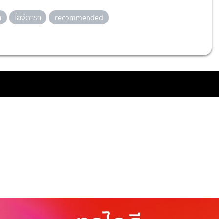
า
ไอจีดารา
recommended