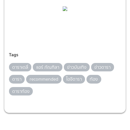
Tags
ดาราเดลี่
แอร์ ภัณฑิลา
ข่าวบันเทิง
ข่าวดารา
ดารา
recommended
ไอจีดารา
ท้อง
ดาราท้อง