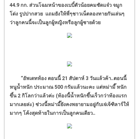
44.9 กก. ส่วนโฉมหน้าของเบบี๋ตัวน้อยคมชัดแจ๋ว จมูก
โด่ง รูปปากสวย แถมยังให้พี่ๆชาวเน็ตลองทายกันเล่นๆ
ว่าลูกคนนี้จะเป็นลูกผู้หญิงหรือลูกผู้ชายด้วย
“อัพเดทท้อง ตอนนี้ 21 สัปดาห์ 3 วันแล้วค้า..ตอนนี้
หนูน้ำหนัก ประมาณ 500 กรัมแล้วนะคะ แต่หม่ามี๊ หนัก
ขึ้น 2 กิโลกว่าแล้วค่ะ (ท้องนี้น้ำหนักขึ้นเร็วกว่าท้องแรก
มากเลยล่ะ) ช่วงนี้หม่ามี๊ยังคงพยายามอยู่กับเจ่เจ้ฑิลาร์ให้
มากๆ โค้งสุดท้ายในการเป็นลูกคนเดียว..