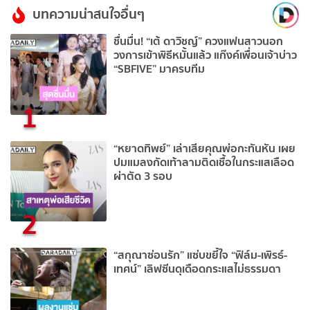
บทความน่าสนใจอื่นๆ
ชื่นมื่น! “เต้ ดาวิชญ์” ควงแฟนสาวนอก
วงการเข้าพิธีหมั้นแล้ว แก๊งค์เพื่อนเจ้าบ่าว
“SBFIVE” มาครบทีม
1
“หยาดทิพย์” เล่าเสียคุณพ่อกะทันหัน เผย
ปมแมลงกัดเท้าลามติดเชื้อในกระแสเลือด
ผ่าตัด 3 รอบ
2
“สกุณาซ่อนรัก” แซ่บขยี้ใจ “ฟิล์ม-เพิรธ์-
เทศน์” เลิฟซีนดุเดือดกระแสไม่ธรรมดา