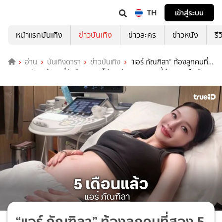
TH
เข้าสู่ระบบ
หน้าแรกบันเทิง
ข่าวบันเทิง
ข่าวละคร
ข่าวหนัง
รี
อ่าน
บันเทิงดารา
ข่าวบันเทิง
“แอร์ ภัณฑิลา” ท้องลูกคนที่
สอง 5 เดือนแล้ว เบบี๋ตัวน้อย จมูกโด่ง-รูปแบบสวย คนนี้ผู้หญิงหรือผู้ชาย
กันนะ?
“แอร์ ภัณฑิลา” ท้องลูกคนที่สอง 5